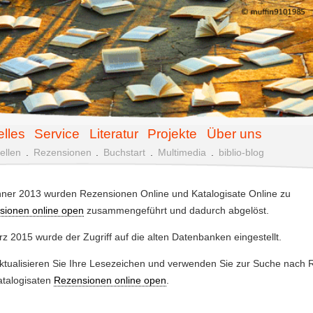
elles
Service
Literatur
Projekte
Über uns
ellen
.
Rezensionen
.
Buchstart
.
Multimedia
.
biblio-blog
ner 2013 wurden Rezensionen Online und Katalogisate Online zu
sionen online open
zusammengeführt und dadurch abgelöst.
z 2015 wurde der Zugriff auf die alten Datenbanken eingestellt.
aktualisieren Sie Ihre Lesezeichen und verwenden Sie zur Suche nach
atalogisaten
Rezensionen online open
.