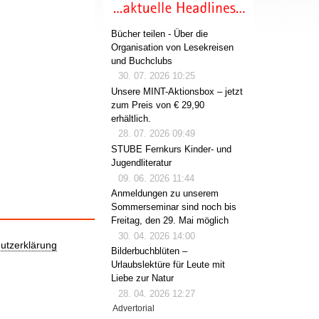
Bücher teilen - Über die
Organisation von Lesekreisen
und Buchclubs
30. 07. 2026 10:25
Unsere MINT-Aktionsbox – jetzt
zum Preis von € 29,90
erhältlich.
28. 07. 2026 09:49
STUBE Fernkurs Kinder- und
Jugendliteratur
09. 06. 2026 11:44
Anmeldungen zu unserem
Sommerseminar sind noch bis
Freitag, den 29. Mai möglich
30. 04. 2026 14:00
utzerklärung
Bilderbuchblüten –
Urlaubslektüre für Leute mit
Liebe zur Natur
28. 04. 2026 12:27
Advertorial