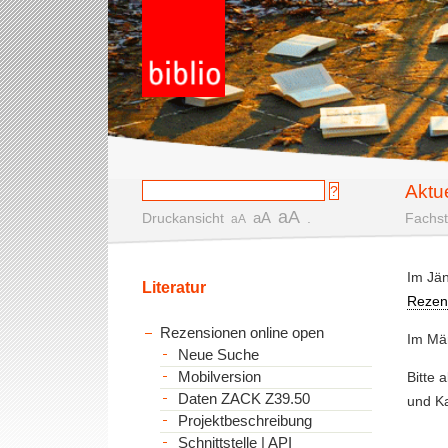
Aktu
aA
aA
Druckansicht
.
Fachst
aA
Im Jän
Literatur
Rezen
Rezensionen online open
Im Mär
Neue Suche
Bitte 
Mobilversion
Daten ZACK Z39.50
und K
Projektbeschreibung
Schnittstelle | API