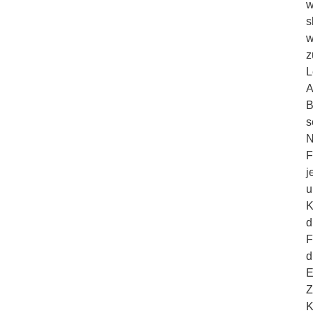
w
s
w
z
L
A
B
s
N
F
j
u
K
d
F
d
E
Z
K