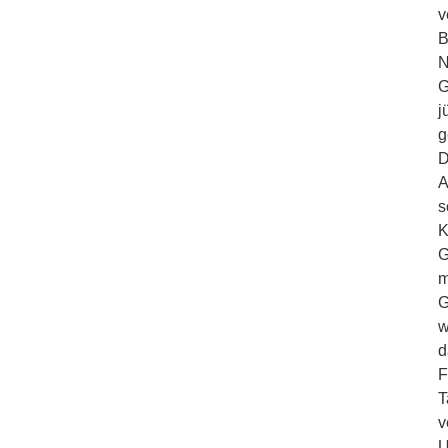
v
B
N
G
j
g
D
A
s
K
G
m
G
w
d
F
T
v
U