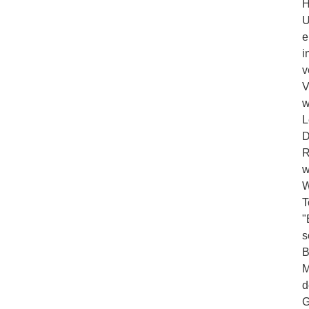
H
U
e
i
v
V
w
L
D
R
w
W
T
"
s
B
M
d
G