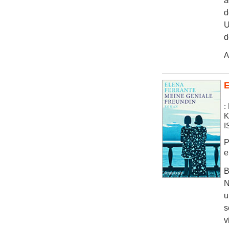
a
d
U
d
A
E
:
K
I
P
e
B
N
u
s
v