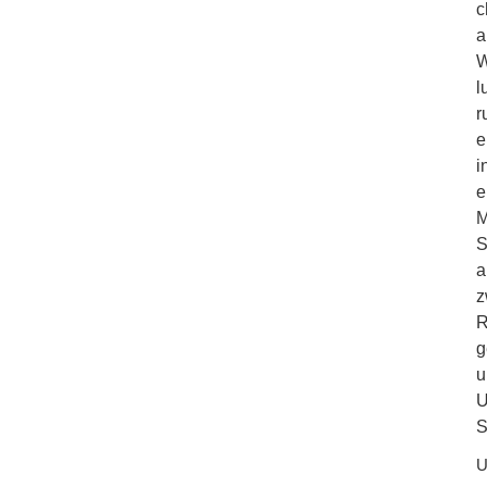
c
a
W
l
r
e
i
e
M
S
a
z
R
g
u
U
S
U