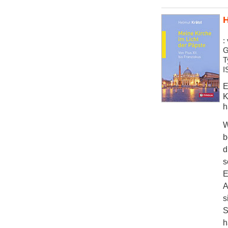
H
:
G
T
I
E
K
h
W
b
d
s
E
A
s
S
h