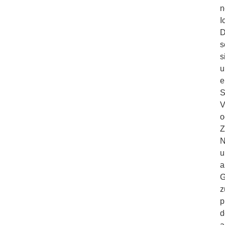
n
I
D
s
s
u
e
S
V
o
Z
N
u
a
G
z
p
d