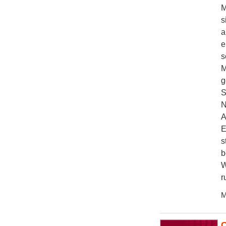
M
s
a
e
s
M
g
S
N
A
E
s
b
W
r
M
C