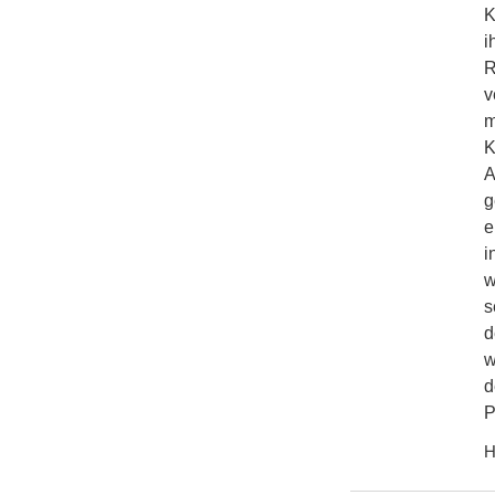
K
i
R
v
m
K
A
g
e
i
w
s
d
w
d
P
H