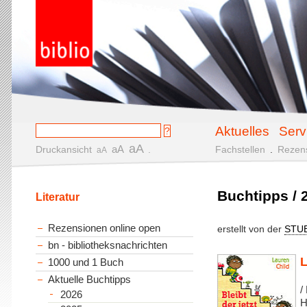
Aktuelles
Serv
aA
aA
Druckansicht
.
Fachstellen
.
Rezen
aA
Buchtipps / 
Literatur
Rezensionen online open
erstellt von der
STU
bn - bibliotheksnachrichten
L
1000 und 1 Buch
Aktuelle Buchtipps
/
2026
H