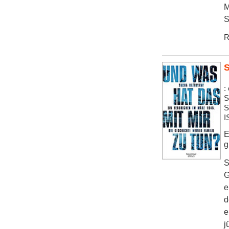
M
S
R
S
:
S
S
I
E
g
S
G
e
d
e
j