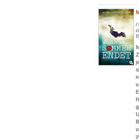
M
/
c
I
M
Z
j
s
n
u
E
H
g
U
B
u
z