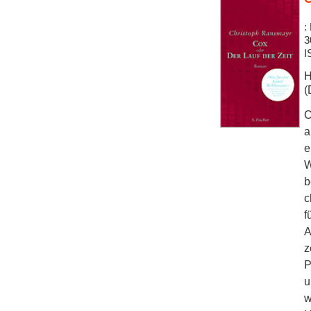
:
3
I
H
(
C
a
e
W
b
c
f
A
z
P
u
w