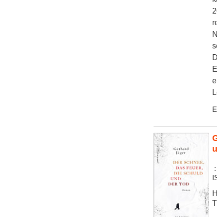
2
r
N
s
D
E
e
L
E
G
u
:
I
H
T