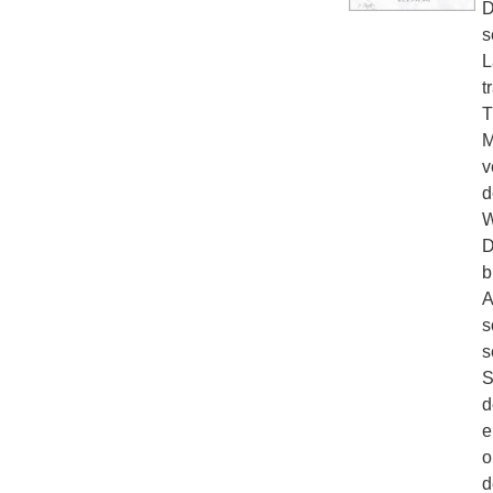
D
s
L
t
T
M
v
d
W
D
b
A
s
s
S
d
e
o
d