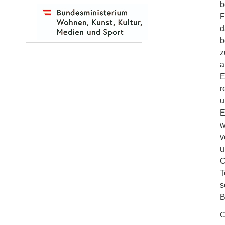
b
F
d
b
z
a
E
r
u
E
w
v
u
C
T
s
B
C