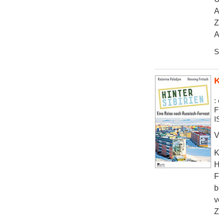
A
Z
A
S
K
:
F
I
V
K
H
F
b
v
Z