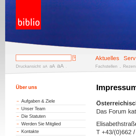
Aktuelles
Serv
aA
aA
Druckansicht
.
Fachstellen
.
Rezen
aA
Impressu
Über uns
Aufgaben & Ziele
Österreichis
Unser Team
Das Forum kath
Die Statuten
Elisabethstraß
Werden Sie Mitglied
Kontakte
T +43/(0)662 