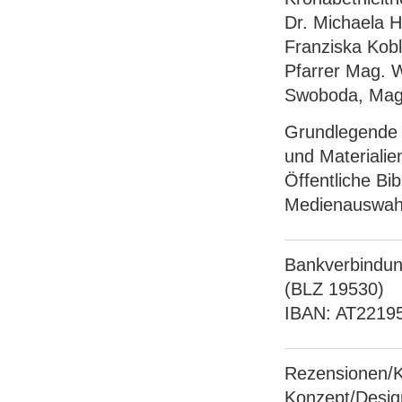
Dr. Michaela H
Franziska Kobl
Pfarrer Mag. W
Swoboda, Mag
Grundlegende R
und Materialie
Öffentliche Bi
Medienauswah
Bankverbindu
(BLZ 19530)
IBAN: AT221
Rezensionen/K
Konzept/Desig