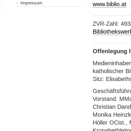
Impressum
www.biblio.at
ZVR-Zahl: 49
Bibliothekswer
Offenlegung l
Medieninhaber
katholischer B
Sitz: Elisabet
Geschäftsführun
Vorstand: MMag
Christian Dand
Monika Heinzle
Höller OCist.,
Kronabethleitn