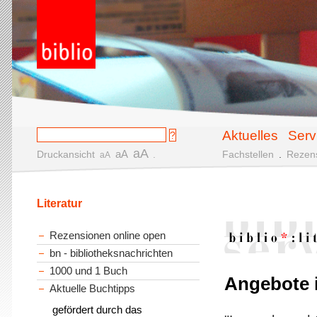
Aktuelles
Serv
aA
aA
Druckansicht
.
Fachstellen
.
Rezen
aA
Literatur
Rezensionen online open
bn - bibliotheksnachrichten
1000 und 1 Buch
Angebote i
Aktuelle Buchtipps
gefördert durch das