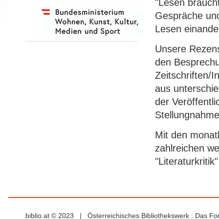
"Lesen brauch
Gespräche und
Lesen einande
Unsere Rezens
den Besprechu
Zeitschriften/I
aus unterschie
der Veröffentl
Stellungnahme
Mit den monatl
zahlreichen w
"Literaturkriti
biblio.at © 2023 | Österreichisches Bibliothekswerk : Das F