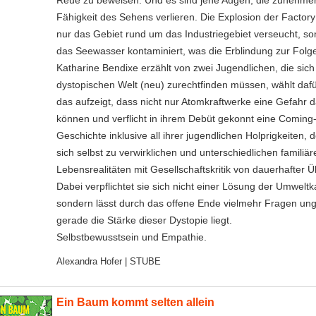
Reue zu beweisen. Und es sind jene Augen, die zunehme
Fähigkeit des Sehens verlieren. Die Explosion der Factory 
nur das Gebiet rund um das Industriegebiet verseucht, s
das Seewasser kontaminiert, was die Erblindung zur Folge
Katharine Bendixe erzählt von zwei Jugendlichen, die sich 
dystopischen Welt (neu) zurechtfinden müssen, wählt dafür
das aufzeigt, dass nicht nur Atomkraftwerke eine Gefahr d
können und verflicht in ihrem Debüt gekonnt eine Coming
Geschichte inklusive all ihrer jugendlichen Holprigkeiten, 
sich selbst zu verwirklichen und unterschiedlichen familiär
Lebensrealitäten mit Gesellschaftskritik von dauerhafter
Dabei verpflichtet sie sich nicht einer Lösung der Umweltk
sondern lässt durch das offene Ende vielmehr Fragen unge
gerade die Stärke dieser Dystopie liegt.
Selbstbewusstsein und Empathie.
Alexandra Hofer | STUBE
Ein Baum kommt selten allein