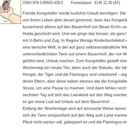
ISBN 978-3-89565-428-2 Festeinband : EUR 11,30 (AT)
Familie Kongokäfer würde tunlichst Urlaub benötigen: Die 
von ihrem Leben aber derart gestresst, dass das Kongokä
kurzerhand alleine auf den Bauernhof von Bauer Errfin un
Hulda geschickt wird. Und wie ginge das besser, als ganz 
mit U-Bahn und Zug. In Regina Wenigs Kinderbuchdebüt en
eine tierische Welt, in der auf ganz selbstverständliche We
unterschiedlichsten Tiere auf einem Bauernhof, der von 
geführt wird, Urlaub machen: Zum Kongokäfer gesellt sic
Wochentag ein neues Tier, denn auch der Kakadu, der kl
Hengst, der Tiger und die Flamingos sind urlaubsreif – eig
deren Eltern, aber diese haben ebenso wie die Kongokäfer
Stress, um eine Pause zu machen. Und dann fehlen noch
sechsten Tag soll sich das Lamakind auf den Weg machen
so gar keine Lust auf Urlaub auf dem Bauernhof …
Entlang der Wochentage wird auf amüsante Weise davon e
sich die Tiere artspezifisch auf den Weg aufs Land mach
Pferd nicht warten will, galoppiert es und die Flamingos e