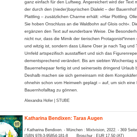
ganz einfach für den Luftweg. Angereichert wird der Text 
der durch den (nieder)bayrischen Dialekt – der Bauernhof 
Plattling – zusätzlichen Charme erhält: »Hiar Plottling. Oll
Sie hoben Onschluss an die Waldbohn auf Glois ocht«. Die 
ergänzen den Text auf wunderbare Weise. Die Besonderhei
nicht nur, dass die Mimik der tierischen Protagonist*innen 
und witzig ist, sondern dass Liliane Oser je nach Tag und 
Umfeld artspezifisch ausstaffiert und sich das Figurenrepe
dementsprechend verändert. Bis am siebten Wochentag sc
Bauernehepaar fertig ist und seinerseits dringend Urlaub b
Deshalb machen sie sich gemeinsam mit dem Kongokäfer 
ohnehin schon vom Heimweh geplagt – auf, um sich eine
Bauernhofalltag zu gönnen.
Alexandra Hofer | STUBE
Katharina Bendixen: Taras Augen
/ Katharina Bendixen. - München : Mixtvision, 2022. - 369 Seit
ISBN 978-3-95854-181-8 Broschur : EUR 17,50 (AT)