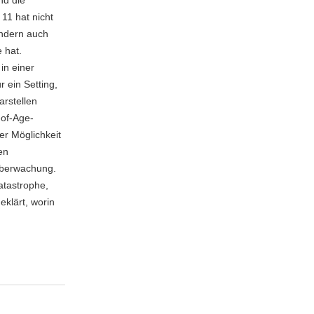
nd die
11 hat nicht
ondern auch
 hat.
in einer
 ein Setting,
arstellen
-of-Age-
der Möglichkeit
en
 Überwachung.
atastrophe,
klärt, worin