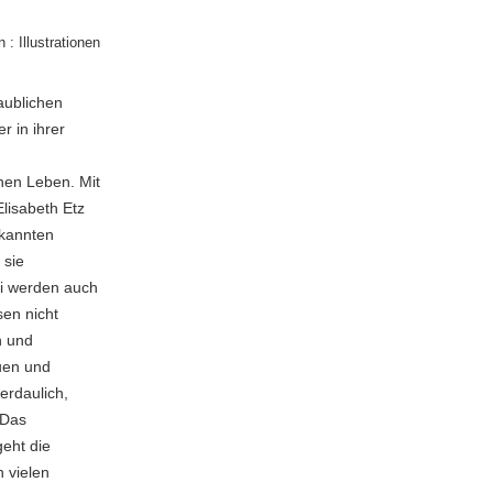
 : Illustrationen
aublichen
r in ihrer
hen Leben. Mit
lisabeth Etz
ekannten
 sie
ei werden auch
en nicht
n und
uen und
erdaulich,
 Das
geht die
 vielen