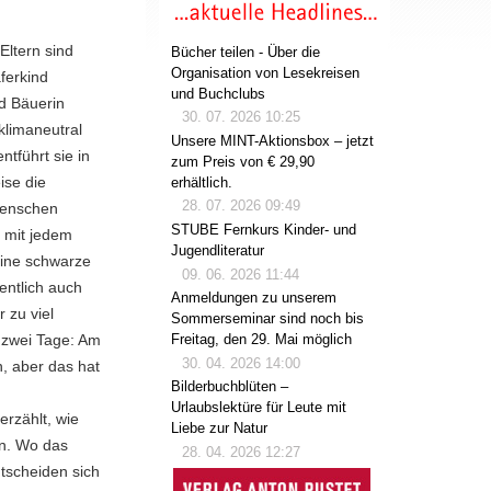
Eltern sind
Bücher teilen - Über die
Organisation von Lesekreisen
ferkind
und Buchclubs
d Bäuerin
30. 07. 2026 10:25
klimaneutral
Unsere MINT-Aktionsbox – jetzt
tführt sie in
zum Preis von € 29,90
ise die
erhältlich.
28. 07. 2026 09:49
Menschen
STUBE Fernkurs Kinder- und
h mit jedem
Jugendliteratur
eine schwarze
09. 06. 2026 11:44
entlich auch
Anmeldungen zu unserem
 zu viel
Sommerseminar sind noch bis
 zwei Tage: Am
Freitag, den 29. Mai möglich
30. 04. 2026 14:00
, aber das hat
Bilderbuchblüten –
Urlaubslektüre für Leute mit
rzählt, wie
Liebe zur Natur
en. Wo das
28. 04. 2026 12:27
ntscheiden sich