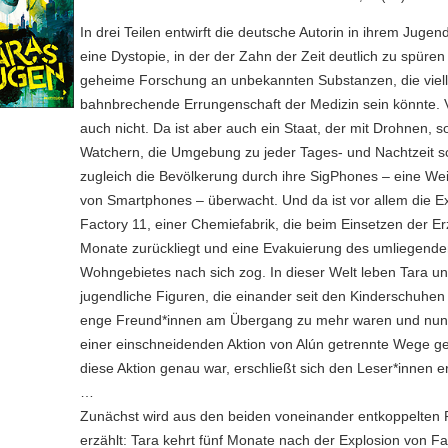
In drei Teilen entwirft die deutsche Autorin in ihrem Jugen
eine Dystopie, in der der Zahn der Zeit deutlich zu spüren i
geheime Forschung an unbekannten Substanzen, die viell
bahnbrechende Errungenschaft der Medizin sein könnte. Vi
auch nicht. Da ist aber auch ein Staat, der mit Drohnen, 
Watchern, die Umgebung zu jeder Tages- und Nachtzeit s
zugleich die Bevölkerung durch ihre SigPhones – eine Wei
von Smartphones – überwacht. Und da ist vor allem die E
Factory 11, einer Chemiefabrik, die beim Einsetzen der Er
Monate zurückliegt und eine Evakuierung des umliegend
Wohngebietes nach sich zog. In dieser Welt leben Tara un
jugendliche Figuren, die einander seit den Kinderschuhen
enge Freund*innen am Übergang zu mehr waren und nun
einer einschneidenden Aktion von Alún getrennte Wege g
diese Aktion genau war, erschließt sich den Leser*innen er
…
Zunächst wird aus den beiden voneinander entkoppelten 
erzählt: Tara kehrt fünf Monate nach der Explosion von Fac