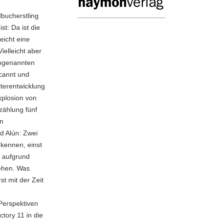
dbucherstling
st: Da ist die
eicht eine
elleicht aber
sogenannten
cannt und
terentwicklung
xplosion von
zählung fünf
en
d Alún: Zwei
 kennen, einst
 aufgrund
ehen. Was
st mit der Zeit
Perspektiven
tory 11 in die