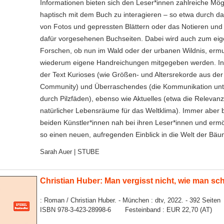
Informationen bieten sich den Leser*innen zahlreiche Mögl
haptisch mit dem Buch zu interagieren – so etwa durch d
von Fotos und gepressten Blättern oder das Notieren und
dafür vorgesehenen Buchseiten. Dabei wird auch zum ei
Forschen, ob nun im Wald oder der urbanen Wildnis, ermut
wiederum eigene Handreichungen mitgegeben werden. Inha
der Text Kurioses (wie Größen- und Altersrekorde aus de
Community) und Überraschendes (die Kommunikation un
durch Pilzfäden), ebenso wie Aktuelles (etwa die Relevanz
natürlicher Lebensräume für das Weltklima). Immer aber b
beiden Künstler*innen nah bei ihren Leser*innen und erm
so einen neuen, aufregenden Einblick in die Welt der Bäu
Sarah Auer | STUBE
Christian Huber: Man vergisst nicht, wie man s
: Roman / Christian Huber. - München : dtv, 2022. - 392 Seiten
ISBN 978-3-423-28998-6 Festeinband : EUR 22,70 (AT)