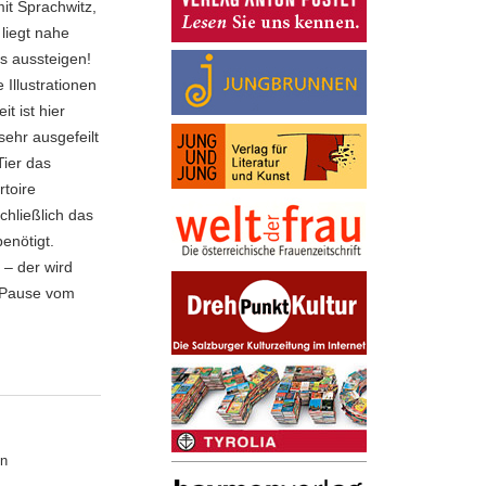
mit Sprachwitz,
liegt nahe
es aussteigen!
Illustrationen
t ist hier
sehr ausgefeilt
Tier das
rtoire
hließlich das
enötigt.
– der wird
 Pause vom
en