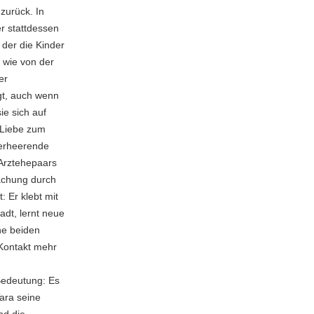
zurück. In
er stattdessen
 der die Kinder
 wie von der
er
gt, auch wenn
ie sich auf
 Liebe zum
verheerende
 Arztehepaars
wachung durch
t: Er klebt mit
adt, lernt neue
ne beiden
 Kontakt mehr
 Bedeutung: Es
Tara seine