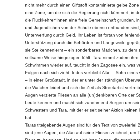
nicht mehr durch einen Giftstoff kontaminierte gelbe Zone 
eine Zone, um die sich die Regierung nicht kümmert, in d
die Rückkehrer*innen eine freie Gemeinschaft gründen, in
und Jugendlichen von der Schule ebenso entbunden sind,
Unterwerfung durch Geld. Ihr Leben ist fortan von fehlend
Unterstützung durch die Behörden und Langeweile geprä
sie Ste kennenlernt – ein sonderbares Mädchen, zu dem s
seltsame Weise hingezogen fühlt. Tara nimmt zudem ihre
Schwimmen wieder auf, taucht in den Zagosee ein, was 
Folgen nach sich zieht. Indes verbleibt Alún – Sohn eines
– in einer Großstadt, in der er unter der ständigen Über
die Watcher leidet und sich die Zeit als Streetartist vertreib
Augen verzierte Fliesen an alle (un)denkbaren Orte der St
Leute kennen und macht sich zunehmend Sorgen um sei
Schwestern und Tara, mit der er seit seiner Aktion keinen
hat.
Taras titelgebende Augen sind für den Text von zweierlei
sind jene Augen, die Alún auf seine Fliesen zeichnet, um 