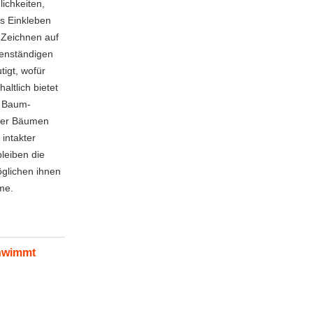
ichkeiten,
as Einkleben
 Zeichnen auf
genständigen
igt, wofür
ltlich bietet
r Baum-
ter Bäumen
 intakter
leiben die
öglichen ihnen
me.
chwimmt