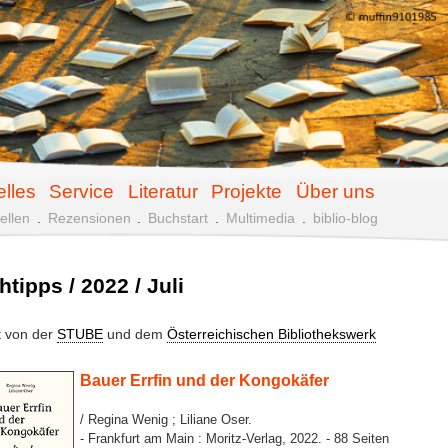
elles
Service
Literatur
Projekte
Über uns
ellen
.
Rezensionen
.
Buchstart
.
Multimedia
.
biblio-blog
tipps / 2022 / Juli
lt von der
STUBE
und dem
Österreichischen Bibliothekswerk
Bauer Errfin und der Kongokäfer
/ Regina Wenig ; Liliane Oser.
- Frankfurt am Main : Moritz-Verlag, 2022. - 88 Seiten