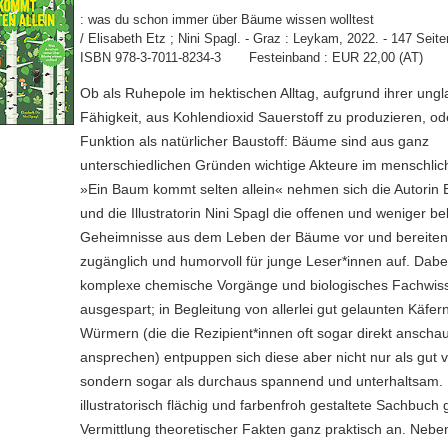
: was du schon immer über Bäume wissen wolltest
/ Elisabeth Etz ; Nini Spagl. - Graz : Leykam, 2022. - 147 Seiten
ISBN 978-3-7011-8234-3 Festeinband : EUR 22,00 (AT)
Ob als Ruhepole im hektischen Alltag, aufgrund ihrer ungl
Fähigkeit, aus Kohlendioxid Sauerstoff zu produzieren, ode
Funktion als natürlicher Baustoff: Bäume sind aus ganz
unterschiedlichen Gründen wichtige Akteure im menschlic
»Ein Baum kommt selten allein« nehmen sich die Autorin E
und die Illustratorin Nini Spagl die offenen und weniger b
Geheimnisse aus dem Leben der Bäume vor und bereiten
zugänglich und humorvoll für junge Leser*innen auf. Dab
komplexe chemische Vorgänge und biologisches Fachwiss
ausgespart; in Begleitung von allerlei gut gelaunten Käfer
Würmern (die die Rezipient*innen oft sogar direkt anscha
ansprechen) entpuppen sich diese aber nicht nur als gut v
sondern sogar als durchaus spannend und unterhaltsam.
illustratorisch flächig und farbenfroh gestaltete Sachbuch 
Vermittlung theoretischer Fakten ganz praktisch an. Neben