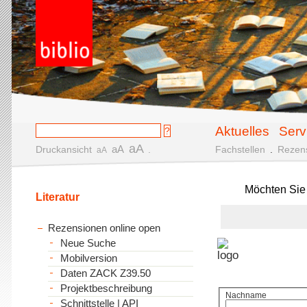
Aktuelles
Serv
aA
aA
Druckansicht
.
Fachstellen
.
Rezen
aA
Möchten Sie
Literatur
Rezensionen online open
Neue Suche
Mobilversion
Daten ZACK Z39.50
Projektbeschreibung
Nachname
Schnittstelle | API