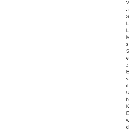
V
a
S
L
L
M
s
S
e
z
E
v
i
U
b
K
E
w
d