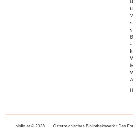
B
u
V
s
s
B
-
k
W
M
W
A
H
biblio.at © 2023 | Österreichisches Bibliothekswerk : Das F