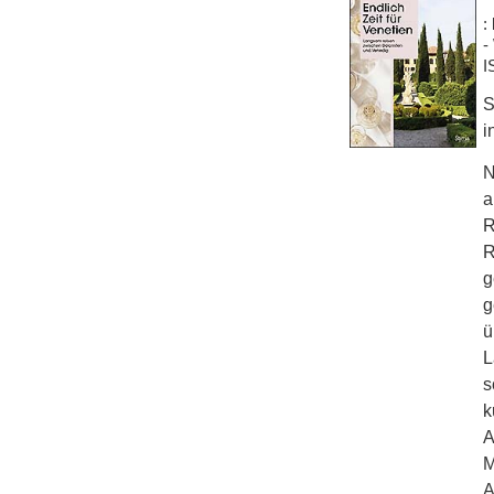
:
-
I
S
i
N
a
R
R
g
g
ü
L
s
k
A
M
A