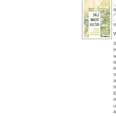
:
R
/
-
I
W
S
H
w
l
H
V
A
H
E
H
u
A