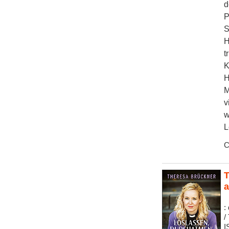
d
P
S
H
t
K
H
M
v
w
L
C
T
a
:
/
I