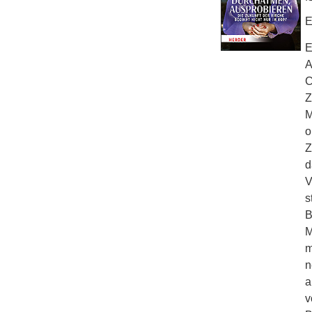
E
E
A
C
Z
M
o
Z
d
V
s
B
M
m
n
a
v