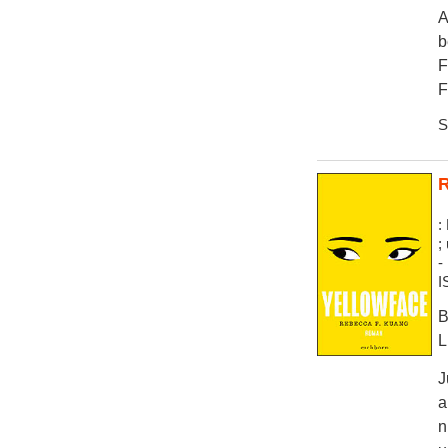
A
b
F
F
S
R
:
;
-
I
B
L
J
a
n