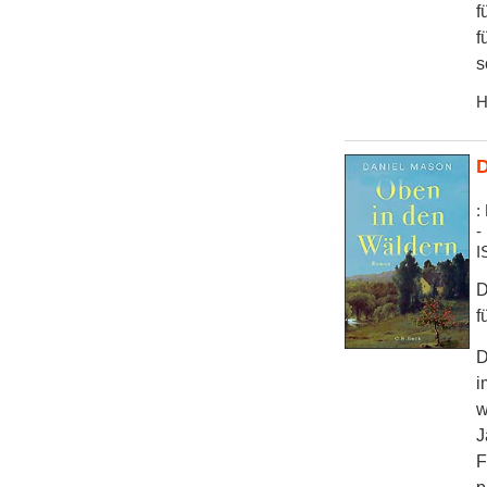
f
f
s
H
D
:
-
I
D
f
D
i
w
J
F