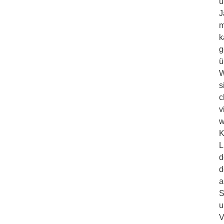
u
J
m
k
g
ü
W
s
c
v
w
K
L
d
d
a
S
u
V