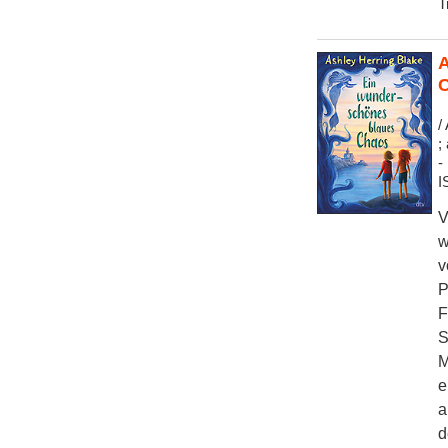
T
A
/
;
-
I
V
w
v
P
F
S
M
e
a
d