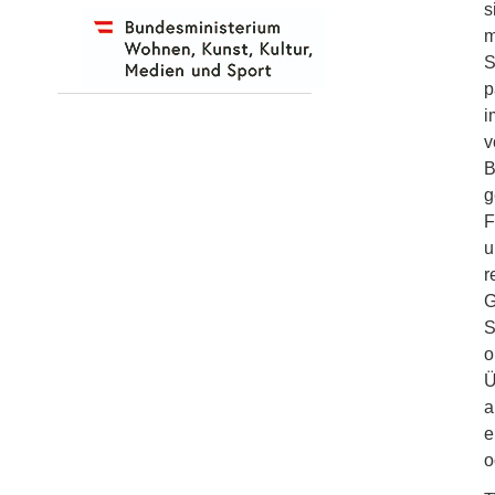
s
m
S
p
i
v
B
g
F
u
r
G
S
o
Ü
a
e
o