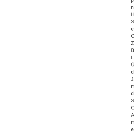
p
n
H
S
e
O
Z
B
L
Ü
d
J
m
d
S
G
A
m
e