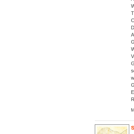
W
T
C
D
A
G
W
V
G
s
w
G
E
R
M
S