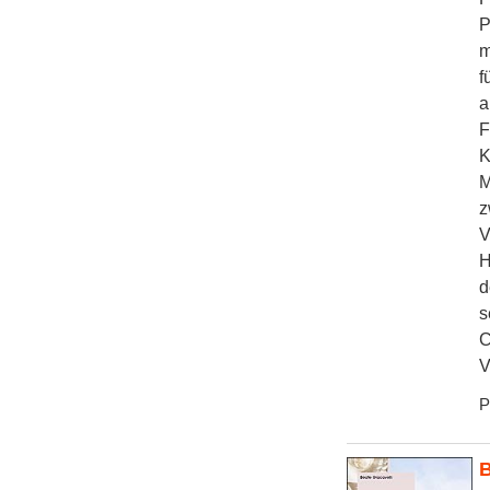
P
m
f
a
F
K
M
z
V
H
d
s
C
V
P
B