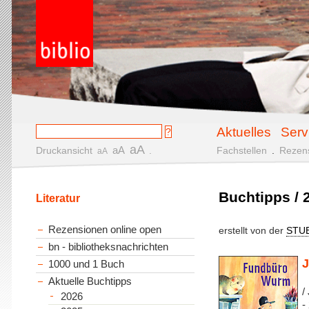
Aktuelles
Serv
aA
aA
Druckansicht
.
Fachstellen
.
Rezen
aA
Buchtipps / 2
Literatur
Rezensionen online open
erstellt von der
STU
bn - bibliotheksnachrichten
J
1000 und 1 Buch
Aktuelle Buchtipps
/
2026
-