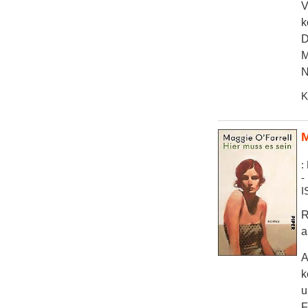
V
k
D
M
N
K
M
:
-
I
R
a
A
k
u
F