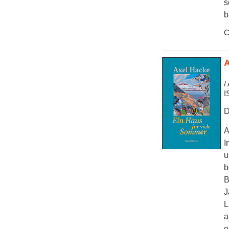
s
b
C
A
/
I
D
A
I
u
b
B
J
L
a
o