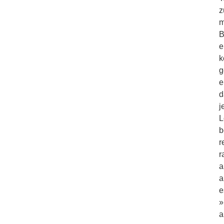
z
m
B
e
k
g
e
d
j
L
b
r
r
a
a
e
»
a