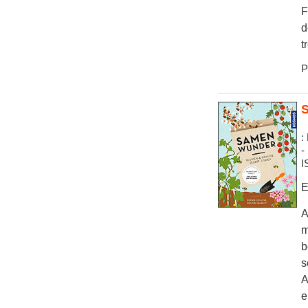
F
d
t
P
S
:
-
I
E
A
m
b
s
A
e