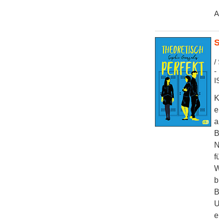
A
S
/
-
I
K
e
a
B
N
f
W
b
B
U
e