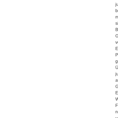
j
b
m
s
B
G
v
E
P
g
Ü
j
a
G
E
W
F
n