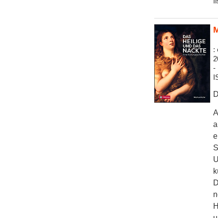
I
M
:
2
-
I
D
A
a
e
S
U
k
D
n
H
u