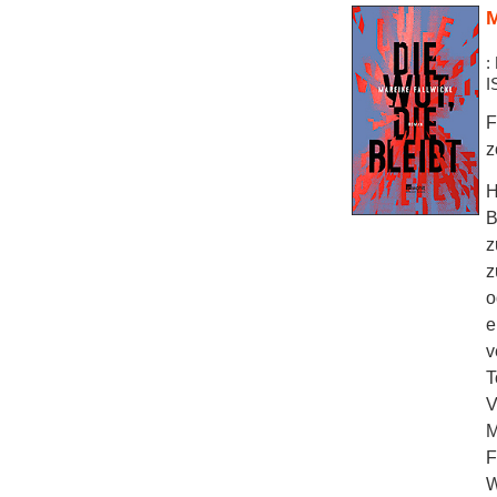
M
:
I
F
z
H
B
z
z
o
e
v
T
V
M
F
W