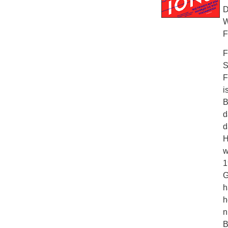
D
W
F
F
S
F
i
B
d
d
H
w
1
G
h
h
n
B