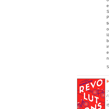
e
S
P
t
o
l
b
i
e
n
S
H
:
/
-
I