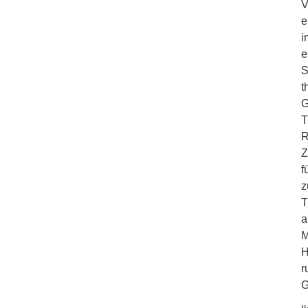
V
e
i
e
S
t
G
T
R
Z
f
z
T
a
M
H
r
G