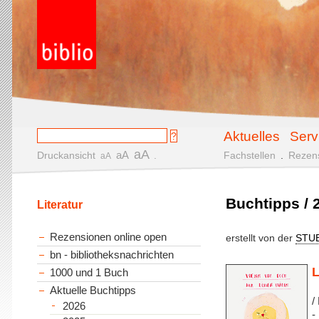
Aktuelles
Serv
aA
aA
Druckansicht
.
Fachstellen
.
Rezen
aA
Buchtipps / 2
Literatur
Rezensionen online open
erstellt von der
STU
bn - bibliotheksnachrichten
L
1000 und 1 Buch
Aktuelle Buchtipps
/
2026
-