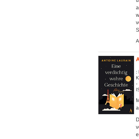
u
a
w
v
S
A
A
:
K
-
I
M
a
D
v
e