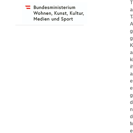
T
a
T
A
g
g
K
a
k
i
a
e
e
g
d
n
d
M
e