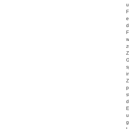
u
F
e
d
F
w
z
Z
G
s
i
Z
p
s
d
E
u
g