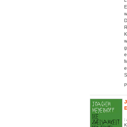
L
E
w
D
R
K
w
g
e
M
e
S
P
J
E
:
K