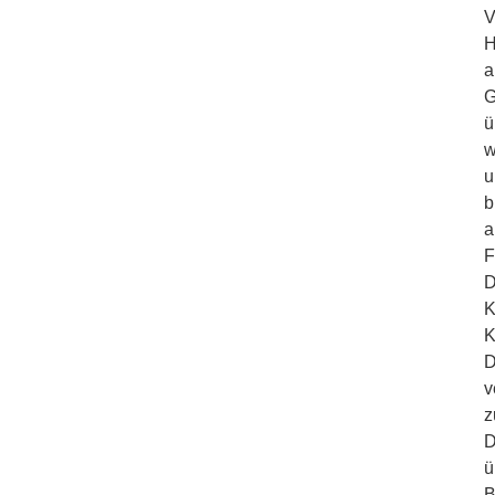
V
H
a
G
ü
w
u
b
a
F
D
K
K
D
v
z
D
ü
B