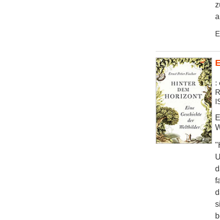
z
a
E
E
:
R
I
E
W
"
U
d
f
d
s
b