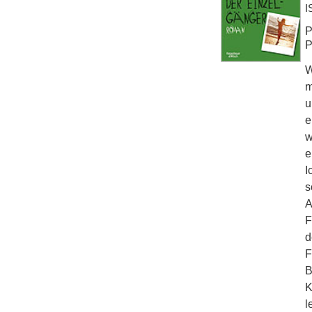
I
P
P
W
m
u
e
w
e
I
s
A
F
d
F
B
K
l