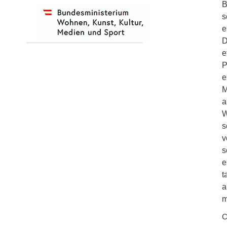
B
s
e
D
e
P
e
M
a
W
s
v
s
e
t
a
m
C