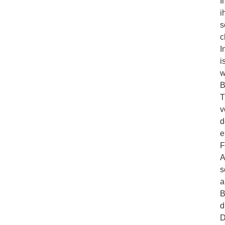
I
i
s
c
I
i
w
B
T
v
d
e
F
A
s
a
B
d
D