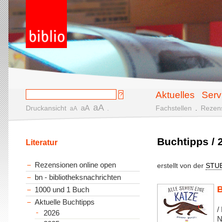
Aktuelles
Serv
aA
aA
Druckansicht
.
Fachstellen
.
Rezen
aA
Buchtipps / 
Literatur
Rezensionen online open
erstellt von der
STU
bn - bibliotheksnachrichten
B
1000 und 1 Buch
Aktuelle Buchtipps
/
2026
N