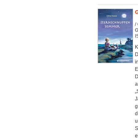
/
G
I
K
D
i
E
D
a
„
J
g
d
u
S
e