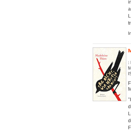
i
a
L
t
I
M
:
M
I
F
M
"
d
L
d
F