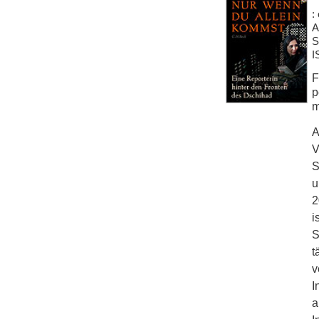
:
A
S
I
F
p
m
A
V
S
u
2
i
S
t
v
I
a