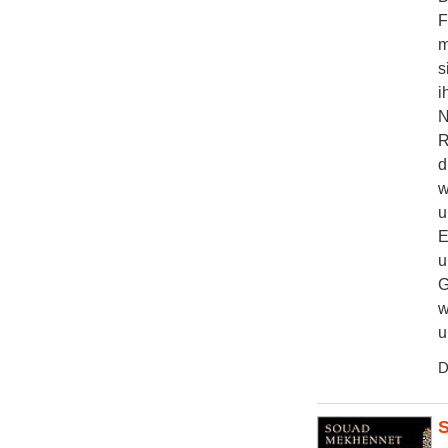
F
m
s
i
N
R
d
w
u
E
u
G
w
u
D
S