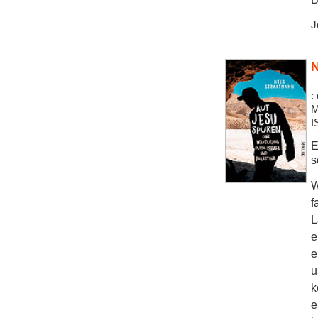
J
N
:
M
I
E
s
W
f
L
e
e
u
k
e