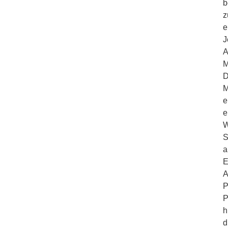
b
z
e
J
A
M
D
M
e
e
W
S
a
E
A
P
P
h
d