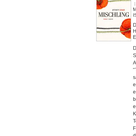
:
M
I
D
H
E
D
S
A
"
s
e
e
b
e
K
T
F
d