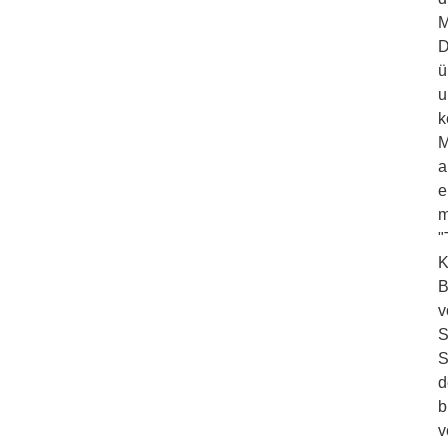
M
D
ü
u
k
M
a
e
m
"
K
B
v
S
S
d
b
v