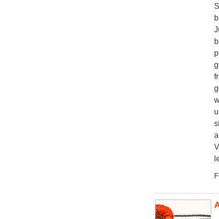
S
b
J
b
p
g
f
g
w
u
s
a
V
l
F
A