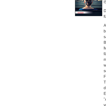
I
D
f
A
b
s
B
M
f
m
w
s
F
T
d
E
"
v