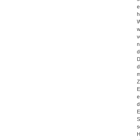
e
h
W
w
v
n
d
D
d
m
Z
E
e
d
E
S
s
H