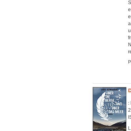
S
e
e
a
u
f
N
r
P
D
:
2
I
L