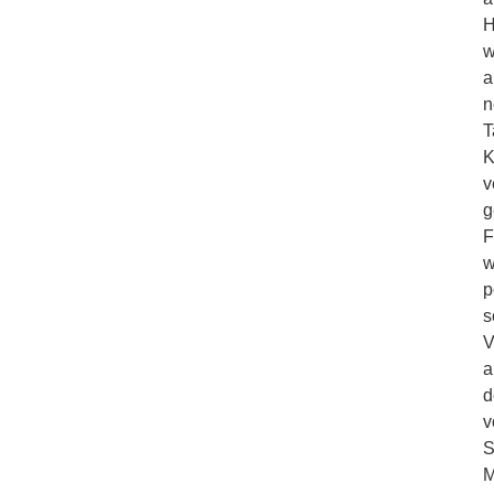
H
w
a
n
T
K
v
g
F
w
p
s
V
a
d
v
S
M