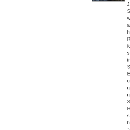
J
S
w
a
h
R
f
s
i
S
E
u
g
g
S
H
s
h
a