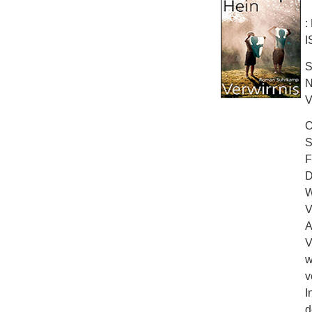
:
I
S
N
V
O
S
F
D
W
V
A
V
w
v
I
d