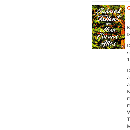
G
:
K
I
D
s
1
D
a
a
K
m
m
W
T
M