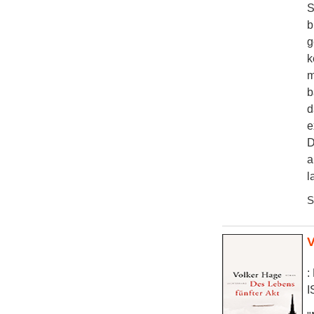
S
b
g
k
m
b
d
e
D
a
l
S
V
:
I