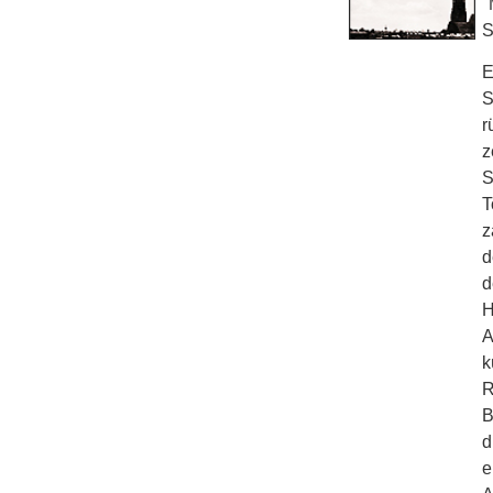
"
S
E
S
r
z
S
T
z
d
d
H
A
k
R
B
d
e