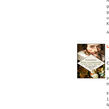
A
g
g
u
K
A
U
:
E
4
I
H
I
1
N