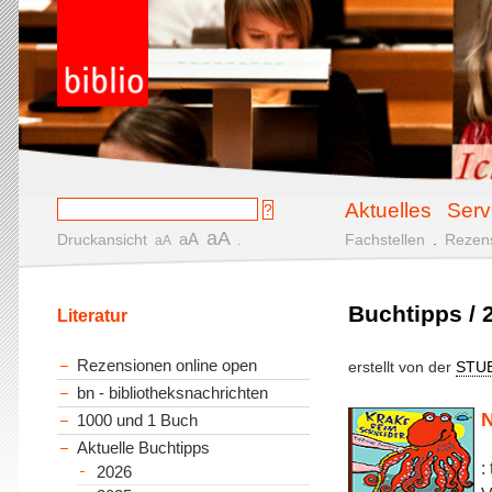
Aktuelles
Serv
aA
aA
Druckansicht
.
Fachstellen
.
Rezen
aA
Buchtipps / 
Literatur
Rezensionen online open
erstellt von der
STU
bn - bibliotheksnachrichten
N
1000 und 1 Buch
Aktuelle Buchtipps
:
2026