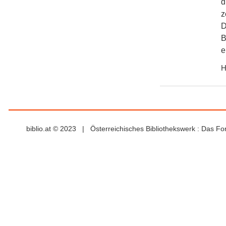
d
z
D
B
e
H
biblio.at © 2023 | Österreichisches Bibliothekswerk : Das F