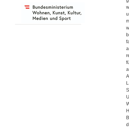
g
w
u
m
w
b
f
a
r
f
a
A
L
S
U
W
H
B
d