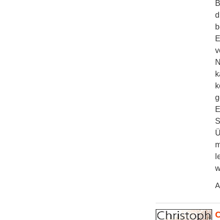
B
d
b
E
v
N
k
k
g
E
S
Ü
m
l
w
A
C