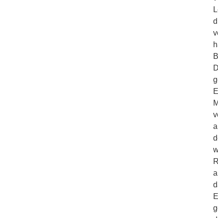
L
d
v
h
B
D
g
E
M
v
a
d
w
R
a
d
E
g