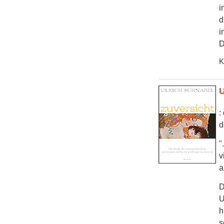
i
d
i
D
K
U
:
d
"
v
a
D
U
h
s