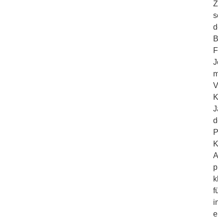
Z
s
d
B
F
J
m
V
K
J
d
P
K
A
p
k
f
i
e