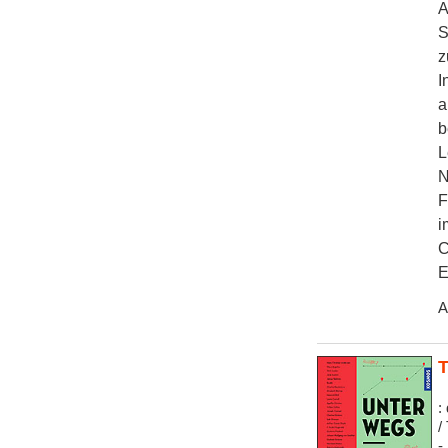
A
S
z
I
a
b
L
N
F
i
C
E
A
T
:
/
-