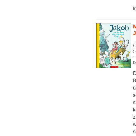
I
M
J
/
;
-
I
D
B
ü
s
s
k
z
w
s