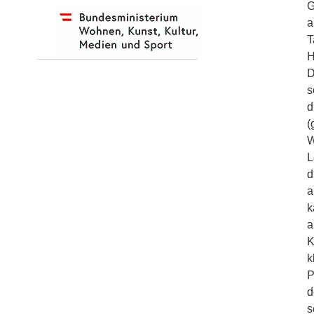
G
a
T
H
D
s
d
(
W
L
d
a
k
a
K
k
P
d
s