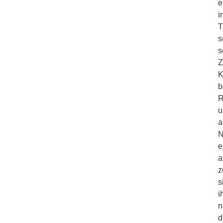
e
i
T
s
s
Z
K
b
R
u
a
N
e
a
z
s
i
n
d