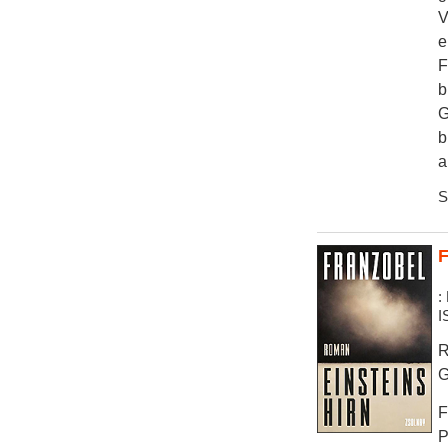
V
e
F
b
G
b
a
S
F
:
I
R
G
F
P