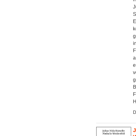
J
S
E
k
g
i
F
a
e
v
g
B
F
H
D
J