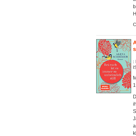
b
H
C
A
s
:
I
M
1
D
i
S
J
a
k