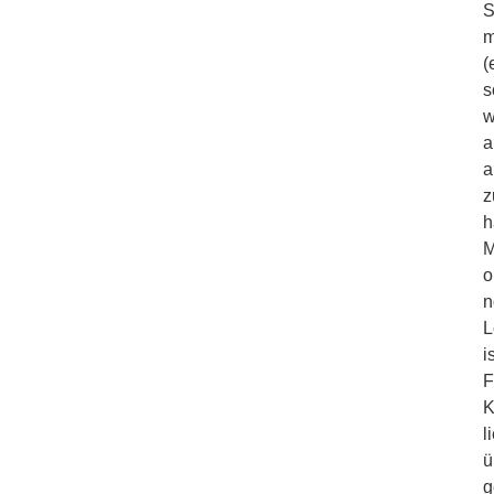
S
m
(
s
w
a
a
z
h
M
o
n
L
i
F
K
l
ü
g