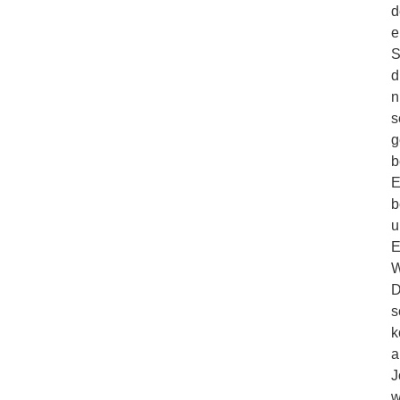
d
e
S
d
n
s
g
b
E
b
u
E
W
D
s
k
a
J
w