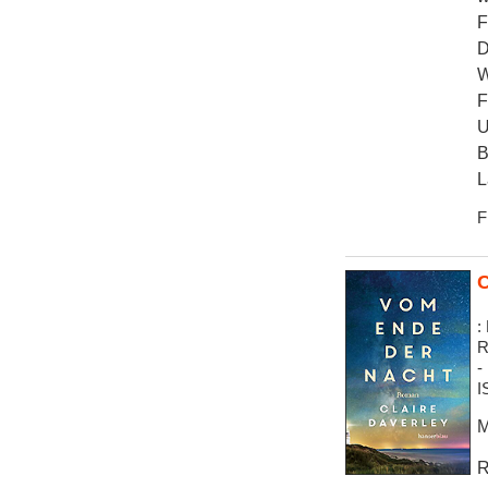
F
D
W
F
U
B
L
F
C
:
R
-
I
M
R