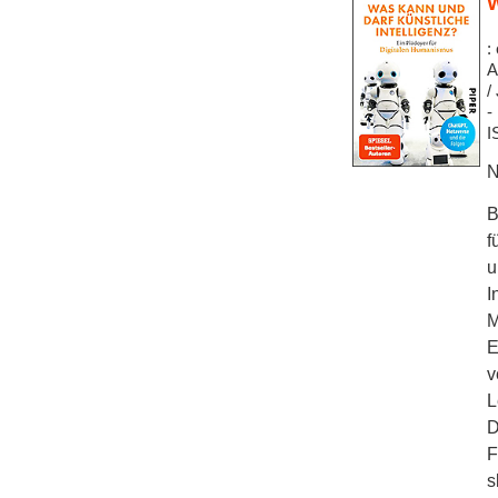
W
:
A
/
-
I
N
B
f
u
I
M
E
v
L
D
F
s