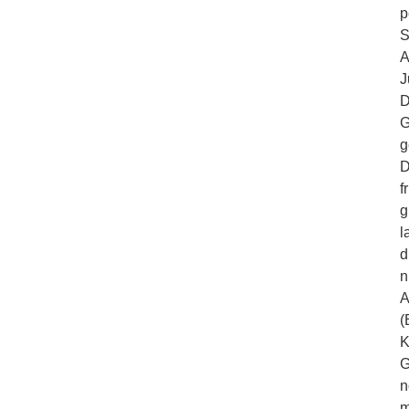
p
S
A
J
D
G
g
D
f
g
l
d
n
A
(
K
G
n
m