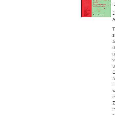
I
D
A
T
z
a
d
g
v
u
E
h
I
w
e
Z
i