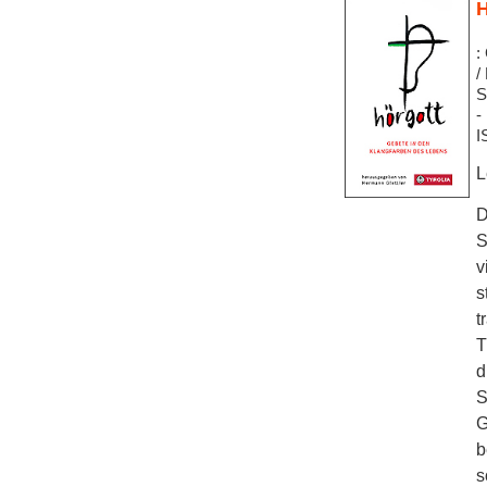
H
:
/
S
-
I
L
D
S
v
s
t
T
d
S
G
b
s