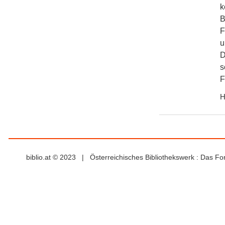
k
B
F
u
D
s
F
H
biblio.at © 2023 | Österreichisches Bibliothekswerk : Das F