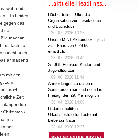
aus, während
Bücher teilen - Über die
ann. In beiden
Organisation von Lesekreisen
der gegen das
und Buchclubs
nd der
30. 07. 2026 10:25
n Bild machen
Unsere MINT-Aktionsbox – jetzt
cht einfach nur
zum Preis von € 29,90
erhältlich.
n spricht auch
28. 07. 2026 09:49
etwas anmaßend
STUBE Fernkurs Kinder- und
Jugendliteratur
sam mit den
09. 06. 2026 11:44
ngt zum
Anmeldungen zu unserem
auch noch
Sommerseminar sind noch bis
Freitag, den 29. Mai möglich
htliche Zeit
30. 04. 2026 14:00
 einfangenden
Bilderbuchblüten –
r Christmas /
Urlaubslektüre für Leute mit
ne, mit
Liebe zur Natur
 immer
28. 04. 2026 12:27
ielen