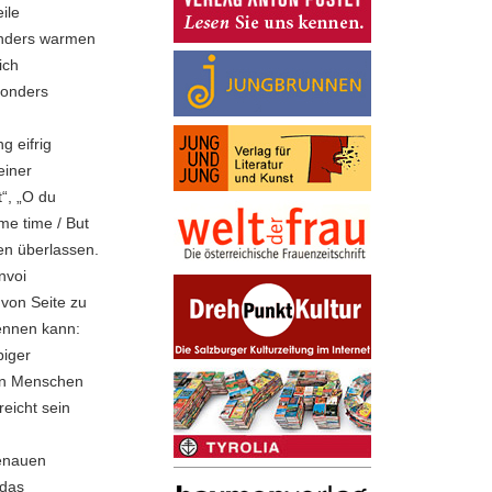
ile
sonders warmen
ich
sonders
g eifrig
einer
“, „O du
me time / But
nen überlassen.
nvoi
 von Seite zu
kennen kann:
piger
on Menschen
eicht sein
genauen
 das