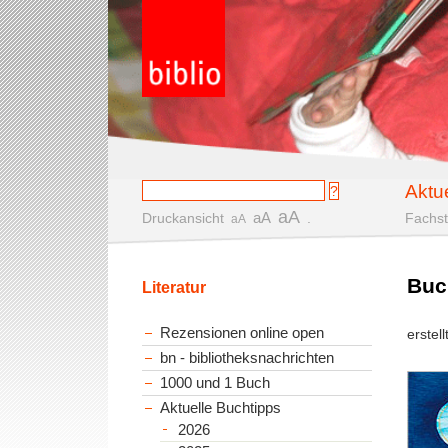
Aktu
aA
aA
Druckansicht
.
Fachst
aA
Buc
Literatur
Rezensionen online open
erstel
bn - bibliotheksnachrichten
1000 und 1 Buch
Aktuelle Buchtipps
2026