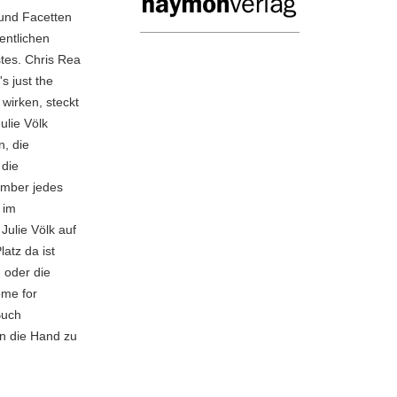
 und Facetten
ventlichen
tes. Chris Rea
's just the
wirken, steckt
ulie Völk
n, die
 die
ember jedes
 im
Julie Völk auf
atz da ist
 oder die
ome for
Buch
n die Hand zu