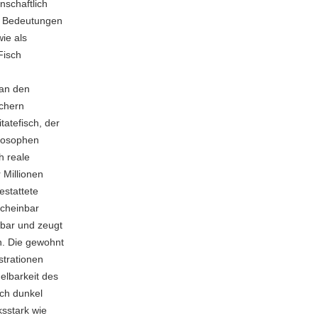
nschaftlich
en Bedeutungen
ie als
Fisch
 an den
üchern
atefisch, der
ilosophen
h reale
 Millionen
estattete
scheinbar
bar und zeugt
n. Die gewohnt
strationen
elbarkeit des
ich dunkel
ksstark wie