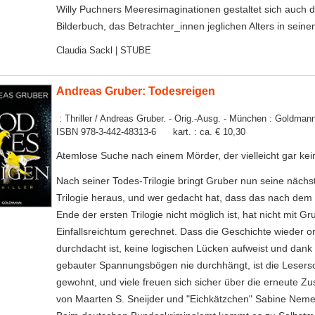
Willy Puchners Meeresimaginationen gestaltet sich auch 
Bilderbuch, das Betrachter_innen jeglichen Alters in seine
Claudia Sackl | STUBE
Andreas Gruber: Todesreigen
: Thriller / Andreas Gruber. - Orig.-Ausg. - München : Goldmann
ISBN 978-3-442-48313-6 kart. : ca. € 10,30
Atemlose Suche nach einem Mörder, der vielleicht gar kein
Nach seiner Todes-Trilogie bringt Gruber nun seine nächs
Trilogie heraus, und wer gedacht hat, dass das nach dem
Ende der ersten Trilogie nicht möglich ist, hat nicht mit Gr
Einfallsreichtum gerechnet. Dass die Geschichte wieder or
durchdacht ist, keine logischen Lücken aufweist und dank 
gebauter Spannungsbögen nie durchhängt, ist die Lesers
gewohnt, und viele freuen sich sicher über die erneute 
von Maarten S. Sneijder und "Eichkätzchen" Sabine Neme