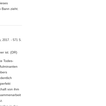
dieses
n Bann zieht.
, 2017. - 571 S.
er ist. (DR)
te Todes-
 fulminanten
ubers
dentlich
perfekt
chaft von ihm
Zusammenarbeit
z.