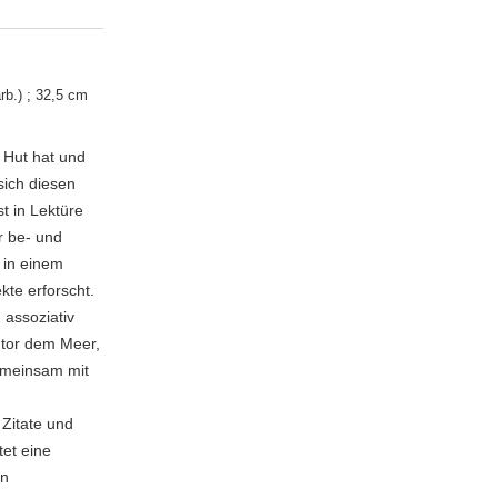
arb.) ; 32,5 cm
 Hut hat und
 sich diesen
t in Lektüre
r be- und
e in einem
te erforscht.
 assoziativ
Autor dem Meer,
emeinsam mit
 Zitate und
et eine
en