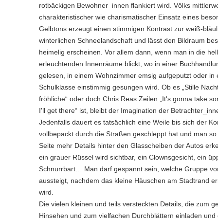
rotbäckigen Bewohner_innen flankiert wird. Völks mittlerwe
charakteristischer wie charismatischer Einsatz eines be
Gelbtons erzeugt einen stimmigen Kontrast zur weiß-bläul
winterlichen Schneelandschaft und lässt den Bildraum be
heimelig erscheinen. Vor allem dann, wenn man in die hell
erleuchtenden Innenräume blickt, wo in einer Buchhandlun
gelesen, in einem Wohnzimmer emsig aufgeputzt oder in 
Schulklasse einstimmig gesungen wird. Ob es „Stille Nacht
fröhliche“ oder doch Chris Reas Zeilen „It's gonna take so
I'll get there“ ist, bleibt der Imagination der Betrachter_in
Jedenfalls dauert es tatsächlich eine Weile bis sich der Ko
vollbepackt durch die Straßen geschleppt hat und man so
Seite mehr Details hinter den Glasscheiben der Autos er
ein grauer Rüssel wird sichtbar, ein Clownsgesicht, ein üp
Schnurrbart… Man darf gespannt sein, welche Gruppe v
aussteigt, nachdem das kleine Häuschen am Stadtrand err
wird.
Die vielen kleinen und teils versteckten Details, die zum 
Hinsehen und zum vielfachen Durchblättern einladen und