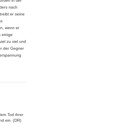
rden in der
rders nach
reibt er seine
as
ln, wenn er
 einige
iel zu viel und
er der Gegner
llerspannung
dem Tod ihrer
nd ein. (DR)