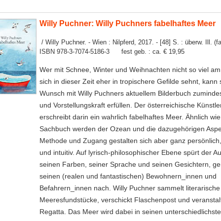
Willy Puchner: Willy Puchners fabelhaftes Meer
/ Willy Puchner. - Wien : Nilpferd, 2017. - [48] S. : überw. Ill. (f
ISBN 978-3-7074-5186-3 fest geb. : ca. € 19,95
Wer mit Schnee, Winter und Weihnachten nicht so viel am
sich in dieser Zeit eher in tropischere Gefilde sehnt, kann
Wunsch mit Willy Puchners aktuellem Bilderbuch zumindes
und Vorstellungskraft erfüllen. Der österreichische Künstle
erschreibt darin ein wahrlich fabelhaftes Meer. Ähnlich wi
Sachbuch werden der Ozean und die dazugehörigen Aspek
Methode und Zugang gestalten sich aber ganz persönlich,
und intuitiv. Auf lyrisch-philosophischer Ebene spürt der 
seinen Farben, seiner Sprache und seinen Gesichtern, g
seinen (realen und fantastischen) Bewohnern_innen und
Befahrern_innen nach. Willy Puchner sammelt literarische
Meeresfundstücke, verschickt Flaschenpost und veranstalt
Regatta. Das Meer wird dabei in seinen unterschiedlichst