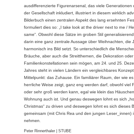
ausdifferenzierte Figurenarsenal, das viele Generationen
der Gesellschaft inkludiert, illustriert in diesem wirklich ad
Bilderbuch einen zentralen Aspekt des lang ersehnten Fes
formuliert dies so: „I take look at the driver next to me / He
same“. Obwohl diese Sätze im groben Stil generalisierend 
darin eine ganz zentrale Aussage über Weihnachten, die J
harmonisch ins Bild setzt. So unterschiedlich die Mensche
Bräuche, aber auch die Streitthemen, die Dekoration oder
Familienkonstellationen sein mögen, am 24. und 25. Dez
Jahres steht in vielen Ländern ein vergleichbares Konzept
Mittelpunkt: das Zuhause. Ein familiärer Raum, der wie es 
herrliche Weise zeigt, ganz eng werden darf, obwohl viel Pl
oder sehr groß werden kann, egal wie klein das Häuschen
Wohnung auch ist. Und genau deswegen lohnt es sich „h
Christmas“ zu driven und deswegen lohnt es sich dieses 
gemeinsam (mit Chris Rea und den jungen Leser_innen) i
nehmen.
Peter Rinnerthaler | STUBE