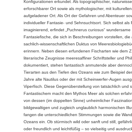
Konfigurationen erkundet. Als topographischer, naturwisse
erforschbarer Ort sowie als mythologischer, mit kulturell
aufgeladener Ort. Als Ort der Gefahren und Abenteuer sow
individueller Fantasie- und Sehnsuchtsort. Sich selbst als 
imaginierend, erfindet „Puchnerus curiosus“ wundersame
Fantasiefische, die sich in Beschreibungen vorstellen, die
sachlich-wissenschaftlichen Duktus von Meeresbiologieb
erinnern. Neben diesen erfundenen Fischarten wie dem Zit
literarische Zeugnisse meeresaffiner Schriftsteller und Ph
dokumentiert, stehen fantastisch anmutende aber dennoc
Tierarten aus den Tiefen des Ozeans wie zum Beispiel der
Jahre alte Nautilus oder der mit Scheinwerfer-Augen ausg
Viperfisch. Diese Gegenüberstellung von tatsächlich und 
Fantastischem macht den Mythos Meer als solchen erfahr
von dessen (im doppelten Sinne) unheimlicher Faszinatio
bildgewaltigen und zugleich unglaublich harmonischen Illu
fangen die unterschiedlichen Stimmungen sowie die Wand
Ozeans ein. Ob stürmisch wild oder sanft und still, gefährl
oder freundlich und leichtfüßig – so vielseitig und ausdruc