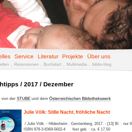
elles
Service
Literatur
Projekte
Über uns
ellen
.
Rezensionen
.
Buchstart
.
Multimedia
.
biblio-blog
htipps / 2017 / Dezember
lt von der
STUBE
und dem
Österreichischen Bibliothekswerk
Julie Völk: Stille Nacht, fröhliche Nacht
/ Julie Völk. - Hildesheim : Gerstenberg, 2017. - [13] Bl. : nur Ill
ISBN 978-3-8369-5602-4 fest geb. : ca. € 17,50