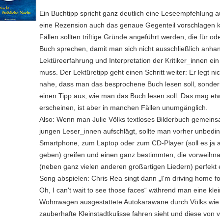
Ein Buchtipp spricht ganz deutlich eine Leseempfehlung 
eine Rezension auch das genaue Gegenteil vorschlagen k
Fällen sollten triftige Gründe angeführt werden, die für o
Buch sprechen, damit man sich nicht ausschließlich anha
Lektüreerfahrung und Interpretation der Kritiker_innen ei
muss. Der Lektüretipp geht einen Schritt weiter: Er legt ni
nahe, dass man das besprochene Buch lesen soll, sonder
einen Tipp aus, wie man das Buch lesen soll. Das mag 
erscheinen, ist aber in manchen Fällen unumgänglich.
Also: Wenn man Julie Völks textloses Bilderbuch gemein
jungen Leser_innen aufschlägt, sollte man vorher unbedi
Smartphone, zum Laptop oder zum CD-Player (soll es ja 
geben) greifen und einen ganz bestimmten, die vorweihnac
(neben ganz vielen anderen großartigen Liedern) perfekt
Song abspielen: Chris Rea singt dann „I'm driving home fo
Oh, I can't wait to see those faces“ während man eine klei
Wohnwagen ausgestattete Autokarawane durch Völks wie
zauberhafte Kleinstadtkulisse fahren sieht und diese von v