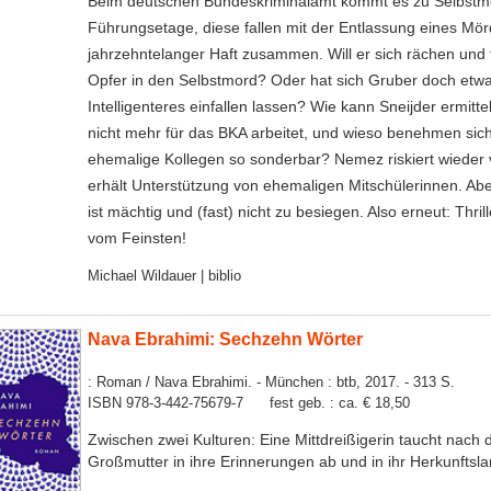
Beim deutschen Bundeskriminalamt kommt es zu Selbstmo
Führungsetage, diese fallen mit der Entlassung eines Mö
jahrzehntelanger Haft zusammen. Will er sich rächen und t
Opfer in den Selbstmord? Oder hat sich Gruber doch etw
Intelligenteres einfallen lassen? Wie kann Sneijder ermitte
nicht mehr für das BKA arbeitet, und wieso benehmen sich
ehemalige Kollegen so sonderbar? Nemez riskiert wieder v
erhält Unterstützung von ehemaligen Mitschülerinnen. Ab
ist mächtig und (fast) nicht zu besiegen. Also erneut: Thri
vom Feinsten!
Michael Wildauer | biblio
Nava Ebrahimi: Sechzehn Wörter
: Roman / Nava Ebrahimi. - München : btb, 2017. - 313 S.
ISBN 978-3-442-75679-7 fest geb. : ca. € 18,50
Zwischen zwei Kulturen: Eine Mittdreißigerin taucht nach 
Großmutter in ihre Erinnerungen ab und in ihr Herkunftsla