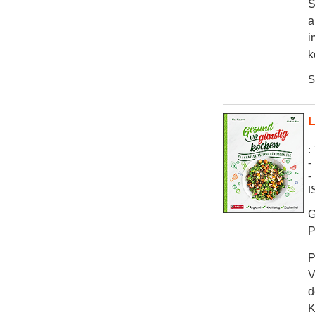
S
a
i
k
S
L
:
-
-
I
G
P
P
V
d
K