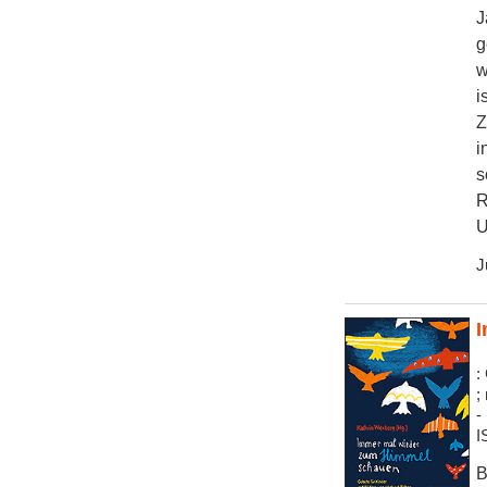
J
g
w
i
Z
i
s
R
U
J
I
:
;
-
I
B