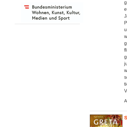
g
e
J
P
u
w
g
f
g
j
w
s
t
V
A
S