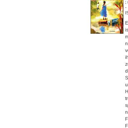
;
-
I
E
i
m
n
v
i
z
d
S
u
H
t
s
n
F
F