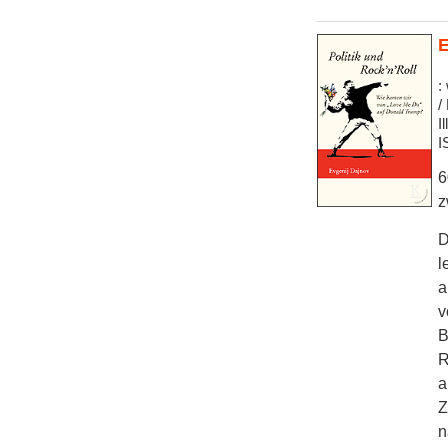
E
:
/
I
I
6
z
D
l
a
v
B
R
a
Z
n