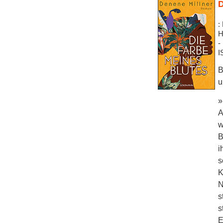
D
:
H
-
I
B
u
»
A
w
B
i
s
K
N
s
s
E