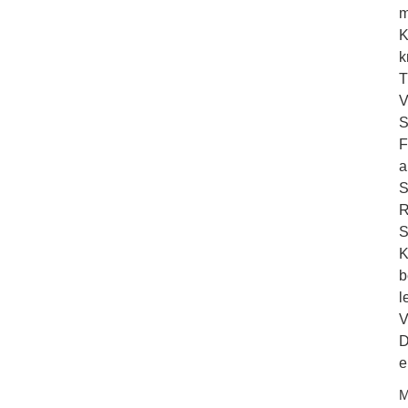
m
K
k
T
V
S
F
a
S
R
S
K
b
l
V
D
e
M