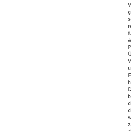
W
g
s
r
f
&
P
Ü
W
u
F
h
D
b
d
d
w
z