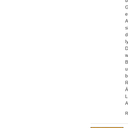
d
G
e
A
s
d
l
D
w
B
u
b
R
Ä
L
A
R