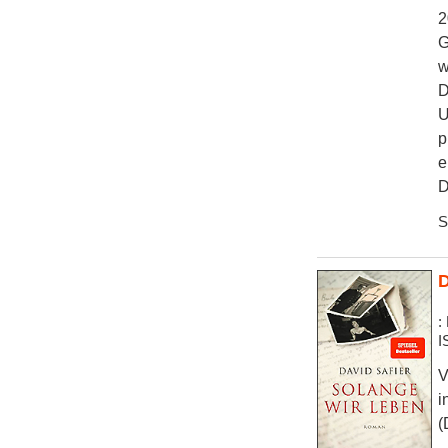
2
G
w
D
U
p
e
D
S
D
:
I
V
i
(