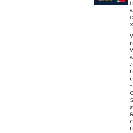
H
w
D
S
W
n
W
w
ä
h
e
»
O
S
s
R
m
h