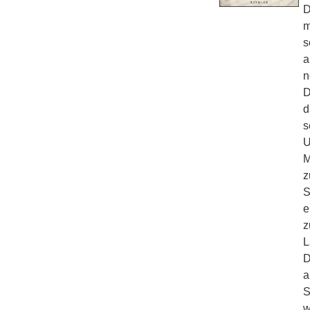
D
m
s
a
n
D
d
s
U
M
z
S
e
z
L
D
a
S
w