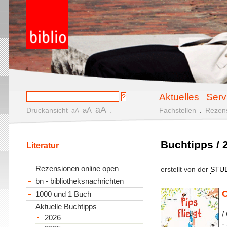
Aktuelles
Serv
aA
aA
Druckansicht
.
Fachstellen
.
Rezen
aA
Buchtipps / 2
Literatur
Rezensionen online open
erstellt von der
STU
bn - bibliotheksnachrichten
C
1000 und 1 Buch
Aktuelle Buchtipps
/
2026
-