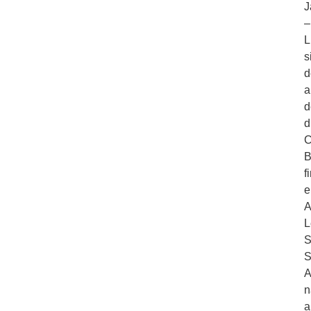
J
–
L
s
d
a
d
d
C
B
f
e
A
L
S
S
A
n
a