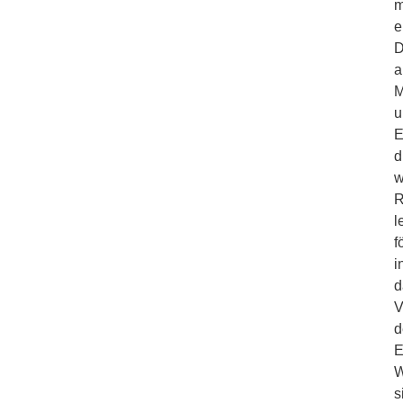
m
e
D
a
M
u
E
d
w
R
l
f
i
d
V
d
E
W
s