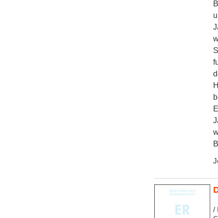
B
u
J
w
S
f
d
H
b
E
J
w
B
J
D
/