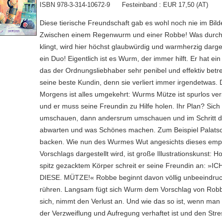
ISBN 978-3-314-10672-9 Festeinband : EUR 17,50 (AT)
Diese tierische Freundschaft gab es wohl noch nie im Bild
Zwischen einem Regenwurm und einer Robbe! Was durch
klingt, wird hier höchst glaubwürdig und warmherzig darges
ein Duo! Eigentlich ist es Wurm, der immer hilft. Er hat ei
das der Ordnungsliebhaber sehr penibel und effektiv betre
seine beste Kundin, denn sie verliert immer irgendetwas.
Morgens ist alles umgekehrt: Wurms Mütze ist spurlos v
und er muss seine Freundin zu Hilfe holen. Ihr Plan? Sic
umschauen, dann andersrum umschauen und im Schritt dr
abwarten und was Schönes machen. Zum Beispiel Palats
backen. Wie nun des Wurmes Wut angesichts dieses em
Vorschlags dargestellt wird, ist große Illustrationskunst: H
spitz gezacktem Körper schreit er seine Freundin an: »
DIESE. MÜTZE!« Robbe beginnt davon völlig unbeeindruc
rühren. Langsam fügt sich Wurm dem Vorschlag von Robb
sich, nimmt den Verlust an. Und wie das so ist, wenn man 
der Verzweiflung und Aufregung verhaftet ist und den Stre