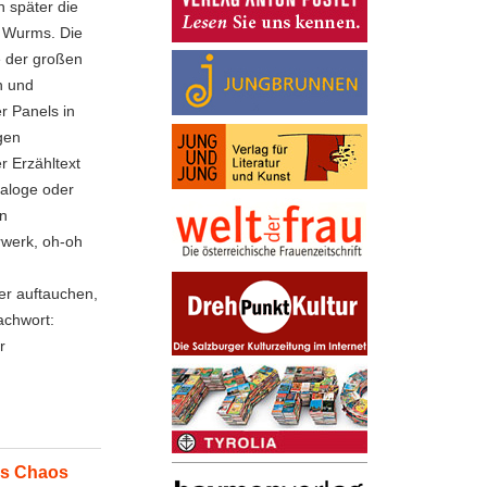
n später die
s Wurms. Die
e der großen
n und
r Panels in
gen
r Erzähltext
ialoge oder
en
werk, oh-oh
er auftauchen,
achwort:
r
es Chaos