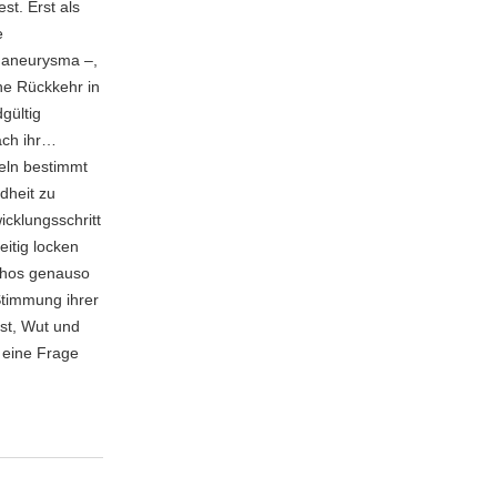
t. Erst als
e
rnaneurysma –,
ine Rückkehr in
gültig
nach ihr…
deln bestimmt
dheit zu
icklungsschritt
itig locken
thos genauso
 Stimmung ihrer
st, Wut und
 eine Frage