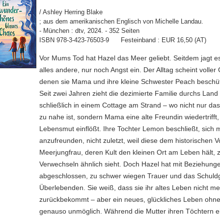
/ Ashley Herring Blake
; aus dem amerikanischen Englisch von Michelle Landau.
- München : dtv, 2024. - 352 Seiten
ISBN 978-3-423-76503-9 Festeinband : EUR 16,50 (AT)
Vor Mums Tod hat Hazel das Meer geliebt. Seitdem jagt es 
alles andere, nur noch Angst ein. Der Alltag scheint voller
denen sie Mama und ihre kleine Schwester Peach beschü
Seit zwei Jahren zieht die dezimierte Familie durchs Land
schließlich in einem Cottage am Strand – wo nicht nur das
zu nahe ist, sondern Mama eine alte Freundin wiedertrifft, 
Lebensmut einflößt. Ihre Tochter Lemon beschließt, sich m
anzufreunden, nicht zuletzt, weil diese dem historischen V
Meerjungfrau, deren Kult den kleinen Ort am Leben hält,
Verwechseln ähnlich sieht. Doch Hazel hat mit Beziehungen
abgeschlossen, zu schwer wiegen Trauer und das Schuldg
Überlebenden. Sie weiß, dass sie ihr altes Leben nicht m
zurückbekommt – aber ein neues, glückliches Leben ohn
genauso unmöglich. Während die Mutter ihren Töchtern e