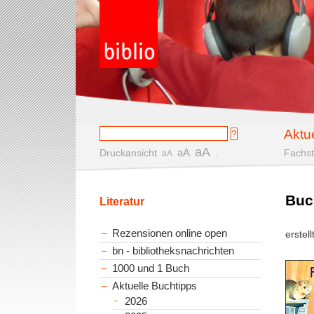
Aktu
aA
aA
Druckansicht
.
Fachst
aA
Buc
Literatur
Rezensionen online open
erstel
bn - bibliotheksnachrichten
1000 und 1 Buch
Aktuelle Buchtipps
2026