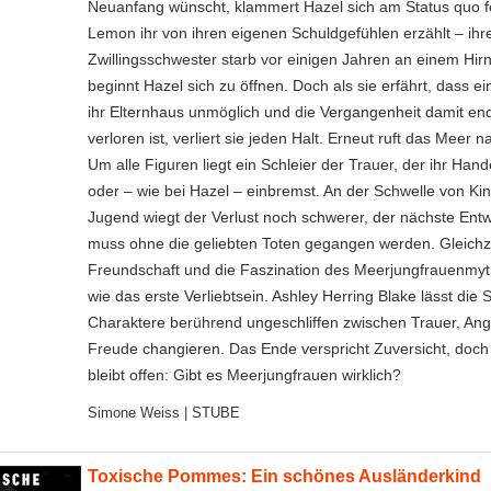
Neuanfang wünscht, klammert Hazel sich am Status quo fes
Lemon ihr von ihren eigenen Schuldgefühlen erzählt – ihr
Zwillingsschwester starb vor einigen Jahren an einem Hi
beginnt Hazel sich zu öffnen. Doch als sie erfährt, dass e
ihr Elternhaus unmöglich und die Vergangenheit damit end
verloren ist, verliert sie jeden Halt. Erneut ruft das Meer 
Um alle Figuren liegt ein Schleier der Trauer, der ihr Han
oder – wie bei Hazel – einbremst. An der Schwelle von Kin
Jugend wiegt der Verlust noch schwerer, der nächste Entw
muss ohne die geliebten Toten gegangen werden. Gleichze
Freundschaft und die Faszination des Meerjungfrauenmy
wie das erste Verliebtsein. Ashley Herring Blake lässt die
Charaktere berührend ungeschliffen zwischen Trauer, Ang
Freude changieren. Das Ende verspricht Zuversicht, doch
bleibt offen: Gibt es Meerjungfrauen wirklich?
Simone Weiss | STUBE
Toxische Pommes: Ein schönes Ausländerkind