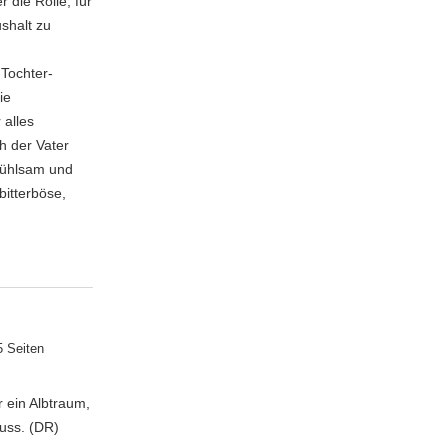
 die Rolle, für
shalt zu
-Tochter-
ie
 alles
ch der Vater
nfühlsam und
bitterböse,
5 Seiten
 ein Albtraum,
uss. (DR)