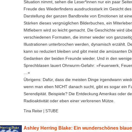
Situation nimmt, sehen die Leser*innen nur ein paar Seite
Freude des Wiederfindens ausdrucksstark im Gesicht de
Darstellung der ganzen Bandbreite von Emotionen ist ein
Stärken dieses vergnüglichen Bilderbuches, ein Miterlebe
Mitfiebern wird so leicht gemacht. Die Geschichte wird übe
verschiedenen Formaten, die immer wieder von ganzseiti
Illustrationen unterbrochen werden, dynamisch erzählt. De
kann so reduziert bleiben und gibt meist die amüsanten D
Gedanken der beiden Freunde wieder. Und in den wenig
Sprechblasen lauert Ohrwurm-Gefahr: »Feuerwerk, Feuer
…«
Übrigens: Dafür, dass die meisten Dinge irgendwann wied
wenn man eben NICHT danach sucht, gibt es sogar ein F
Serendipität. Beispiele? Die Entdeckung Amerikas oder de
Radioaktivität oder eben einer verlorenen Mütze.
Tina Reiter | STUBE
Ashley Herring Blake: Ein wunderschönes blau