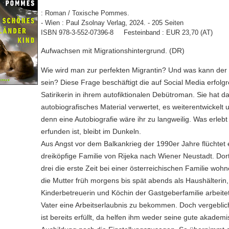
: Roman / Toxische Pommes.
- Wien : Paul Zsolnay Verlag, 2024. - 205 Seiten
ISBN 978-3-552-07396-8 Festeinband : EUR 23,70 (AT)
Aufwachsen mit Migrationshintergrund. (DR)
Wie wird man zur perfekten Migrantin? Und was kann der 
sein? Diese Frage beschäftigt die auf Social Media erfolg
Satirikerin in ihrem autofiktionalen Debütroman. Sie hat d
autobiografisches Material verwertet, es weiterentwickelt 
denn eine Autobiografie wäre ihr zu langweilig. Was erleb
erfunden ist, bleibt im Dunkeln.
Aus Angst vor dem Balkankrieg der 1990er Jahre flüchtet 
dreiköpfige Familie von Rijeka nach Wiener Neustadt. Dor
drei die erste Zeit bei einer österreichischen Familie wo
die Mutter früh morgens bis spät abends als Haushälterin,
Kinderbetreuerin und Köchin der Gastgeberfamilie arbeitet
Vater eine Arbeitserlaubnis zu bekommen. Doch vergeblic
ist bereits erfüllt, da helfen ihm weder seine gute akadem