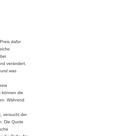
Preis dafür
reiche
abei
und verändert,
t und was
eine
t können die
hnen. Während
, versucht der
h. Die Quote
ische