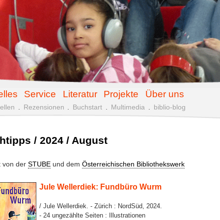
elles
Service
Literatur
Projekte
Über uns
ellen
.
Rezensionen
.
Buchstart
.
Multimedia
.
biblio-blog
htipps / 2024 / August
lt von der
STUBE
und dem
Österreichischen Bibliothekswerk
Jule Wellerdiek: Fundbüro Wurm
/ Jule Wellerdiek. - Zürich : NordSüd, 2024.
- 24 ungezählte Seiten : Illustrationen