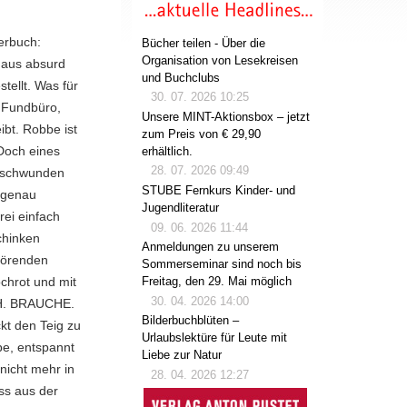
erbuch:
Bücher teilen - Über die
Organisation von Lesekreisen
aus absurd
und Buchclubs
tellt. Was für
30. 07. 2026 10:25
n Fundbüro,
Unsere MINT-Aktionsbox – jetzt
ibt. Robbe ist
zum Preis von € 29,90
 Doch eines
erhältlich.
28. 07. 2026 09:49
erschwunden
STUBE Fernkurs Kinder- und
h genau
Jugendliteratur
ei einfach
09. 06. 2026 11:44
chinken
Anmeldungen zu unserem
pörenden
Sommerseminar sind noch bis
ochrot und mit
Freitag, den 29. Mai möglich
30. 04. 2026 14:00
ICH. BRAUCHE.
Bilderbuchblüten –
kt den Teig zu
Urlaubslektüre für Leute mit
e, entspannt
Liebe zur Natur
nicht mehr in
28. 04. 2026 12:27
ss aus der