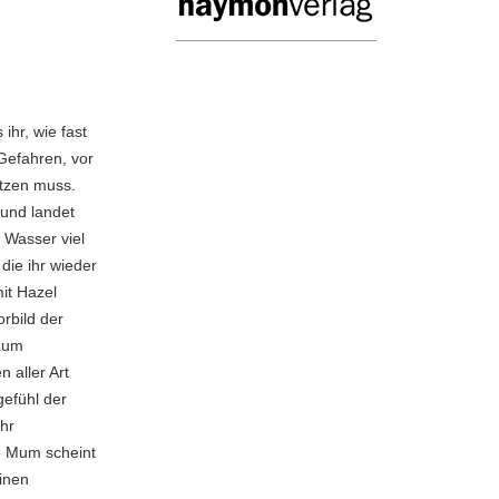
ihr, wie fast
 Gefahren, vor
tzen muss.
 und landet
 Wasser viel
die ihr wieder
it Hazel
orbild der
 zum
 aller Art
efühl der
ehr
e Mum scheint
inen