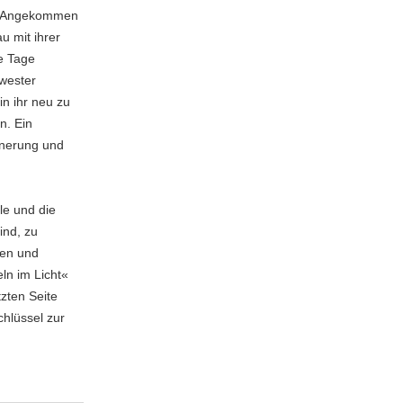
n. Angekommen
u mit ihrer
he Tage
hwester
in ihr neu zu
n. Ein
nnerung und
le und die
ind, zu
gen und
ln im Licht«
tzten Seite
hlüssel zur