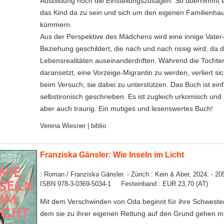
Ausbildung noch die Einstellungszusagen. So übernimmt er
das Kind da zu sein und sich um den eigenen Familienhau
kümmern.
Aus der Perspektive des Mädchens wird eine innige Vater
Beziehung geschildert, die nach und nach rissig wird, da d
Lebensrealitäten auseinanderdriften. Während die Tochter
daransetzt, eine Vorzeige-Migrantin zu werden, verliert si
beim Versuch, sie dabei zu unterstützen. Das Buch ist ei
selbstironisch geschrieben. Es ist zugleich urkomisch und 
aber auch traurig. Ein mutiges und lesenswertes Buch!
Verena Wiesner | biblio
Franziska Gänsler: Wie Inseln im Licht
: Roman / Franziska Gänsler. - Zürich : Kein & Aber, 2024. - 20
ISBN 978-3-0369-5034-1 Festeinband : EUR 23,70 (AT)
Mit dem Verschwinden von Oda beginnt für ihre Schwester
dem sie zu ihrer eigenen Rettung auf den Grund gehen m