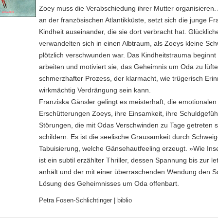
Zoey muss die Verabschiedung ihrer Mutter organisiere
an der französischen Atlantikküste, setzt sich die junge Fra
Kindheit auseinander, die sie dort verbracht hat. Glücklic
verwandelten sich in einen Albtraum, als Zoeys kleine Sc
plötzlich verschwunden war. Das Kindheitstrauma beginnt 
arbeiten und motiviert sie, das Geheimnis um Oda zu lüfte
schmerzhafter Prozess, der klarmacht, wie trügerisch Eri
wirkmächtig Verdrängung sein kann.
Franziska Gänsler gelingt es meisterhaft, die emotionalen
Erschütterungen Zoeys, ihre Einsamkeit, ihre Schuldgefüh
Störungen, die mit Odas Verschwinden zu Tage getreten s
schildern. Es ist die seelische Grausamkeit durch Schwei
Tabuisierung, welche Gänsehautfeeling erzeugt. »Wie Inse
ist ein subtil erzählter Thriller, dessen Spannung bis zur le
anhält und der mit einer überraschenden Wendung den Sc
Lösung des Geheimnisses um Oda offenbart.
Petra Fosen-Schlichtinger | biblio