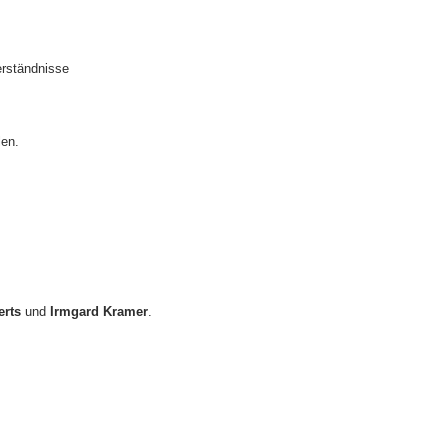
erständnisse
len.
erts
und
Irmgard Kramer
.