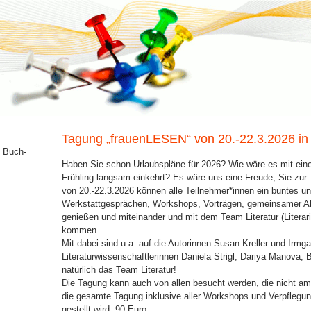
Tagung „frauenLESEN“ von 20.-22.3.2026 in
n Buch-
Haben Sie schon Urlaubspläne für 2026? Wie wäre es mit ei
Frühling langsam einkehrt? Es wäre uns eine Freude, Sie zur
von 20.-22.3.2026 können alle Teilnehmer*innen ein buntes u
Werkstattgesprächen, Workshops, Vorträgen, gemeinsamer A
genießen und miteinander und mit dem Team Literatur (Litera
kommen.
Mit dabei sind u.a. auf die Autorinnen Susan Kreller und Irmga
Literaturwissenschaftlerinnen Daniela Strigl, Dariya Manova, 
natürlich das Team Literatur!
Die Tagung kann auch von allen besucht werden, die nicht am 
die gesamte Tagung inklusive aller Workshops und Verpflegun
gestellt wird: 90 Euro.