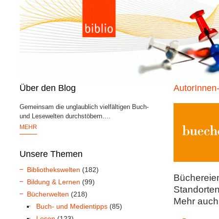
Über den Blog
AutorInnen
Gemeinsam die unglaublich vielfältigen Buch-
und Lesewelten durchstöbern….
MEHR
Unsere Themen
Bibliothekswelten
(182)
Büchereien
Bildung & Lernen
(99)
Standorte
Bücherwelten
(218)
Mehr auch
Buch- und Medientipps
(85)
Lesen
(123)