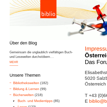
Über den Blog
Impress
Gemeinsam die unglaublich vielfältigen Buch-
Österre
und Lesewelten durchstöbern….
Das Foru
MEHR
Elisabeths
Unsere Themen
5020 Salz
Bibliothekswelten
(182)
Österreich 
Bildung & Lernen
(99)
Bücherwelten
(218)
T +43 (0)6
E
biblio@bi
Buch- und Medientipps
(85)
Lesen
(123)