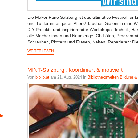
Die Maker Faire Salzburg ist das ultimative Festival für 
und Tüftler:innen jeden Alters! Tauchen Sie ein in eine 
DIY-Projekte und inspirierender Workshops. Technik, Han
alle Macher:innen und Neugierige. Ob Löten, Program
Schrauben, Plottern und Fräsen, Nähen, Reparieren: Die
WEITERLESEN
MINT-Salzburg : koordiniert & motiviert
Von
biblio.at
am 21. Aug. 2024 in
Bibliothekswelten
Bildung &
in