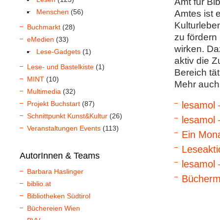
Amt für Bi
Menschen
(56)
Amtes ist 
Kulturlebe
Buchmarkt
(28)
zu fördern
eMedien
(33)
wirken. Da
Lese-Gadgets
(1)
aktiv die 
Lese- und Bastelkiste
(1)
Bereich tät
MINT
(10)
Mehr auch
Multimedia
(32)
Projekt Buchstart
(87)
lesamol 
Schnittpunkt Kunst&Kultur
(26)
lesamol 
Veranstaltungen Events
(113)
Ein Mona
Leseakti
AutorInnen & Teams
lesamol 
Barbara Haslinger
Büchermä
biblio.at
Bibliotheken Südtirol
Büchereien Wien