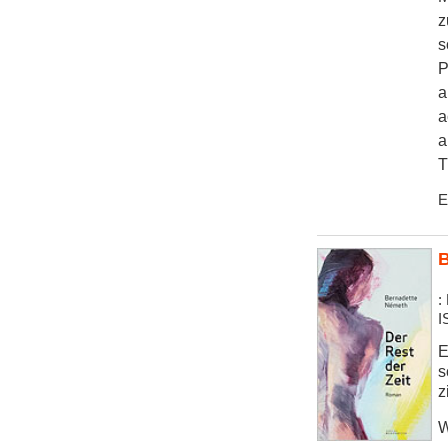
z
s
P
a
a
a
T
E
B
:
I
E
s
z
W