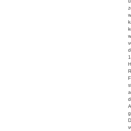
ü
z
w
k
k
w
v
d
1
H
R
F
s
a
d
A
g
D
v