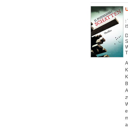
U
:
I
D
S
W
T
A
K
K
B
A
z
W
e
m
a