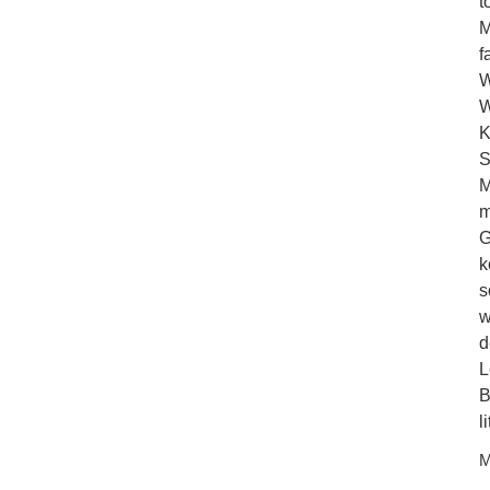
t
M
f
W
W
K
S
M
m
G
k
s
w
d
L
B
l
M