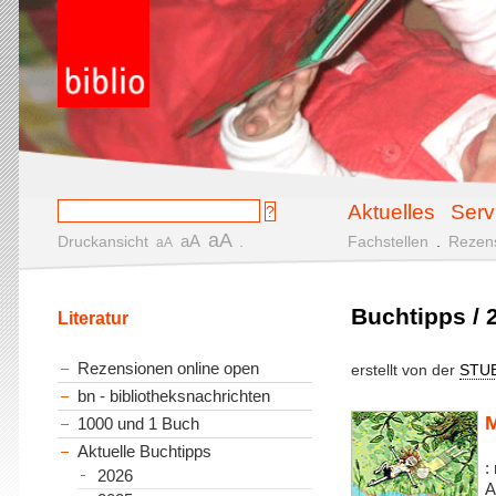
Aktuelles
Serv
aA
aA
Druckansicht
.
Fachstellen
.
Rezen
aA
Buchtipps / 2
Literatur
Rezensionen online open
erstellt von der
STU
bn - bibliotheksnachrichten
M
1000 und 1 Buch
Aktuelle Buchtipps
:
2026
A