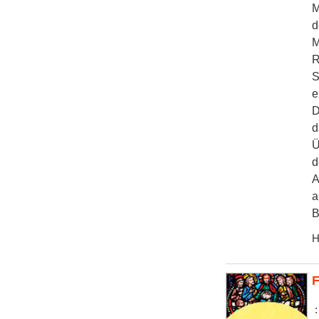
M
d
M
R
S
e
D
d
Ü
d
A
a
B
H
F
: