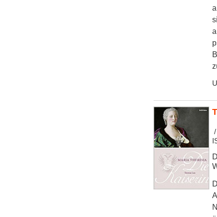
a
s
a
p
B
z
U
T
/
I
D
W
D
A
N