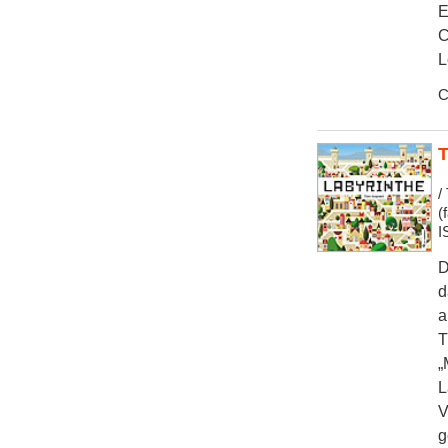
E
C
L
C
T
/
(
I
D
d
a
T
„
L
V
g