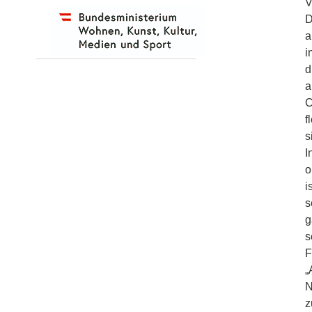
V
D
a
i
d
a
C
f
s
I
o
i
s
g
s
F
„
N
z