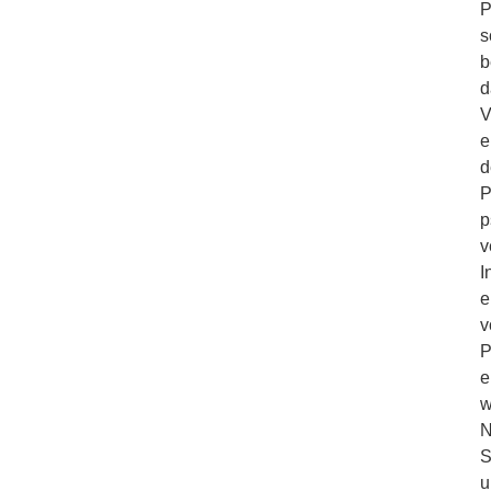
P
s
b
d
V
e
d
P
p
v
I
e
v
P
e
w
N
S
u