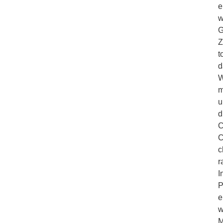
e
w
G
Z
t
d
W
m
u
d
C
C
c
r
I
P
e
w
M