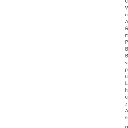
u
W
n
A
R
m
P
B
B
v
p
u
L
h
u
z
A
s
P