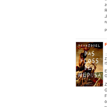
z
R
„
r
P
F
:
Z
I
E
G
Z
G
F
ö