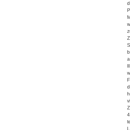
d
P
M
w
z
Z
S
b
a
I
w
F
d
h
v
Z
4
t
L