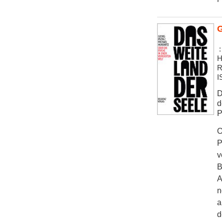
G
:
H
R
I
D
d
P
O
P
v
B
A
n
a
d