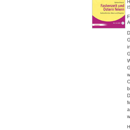
H
I
F
A
D
G
i
G
W
G
w
O
b
D
M
a
w
H