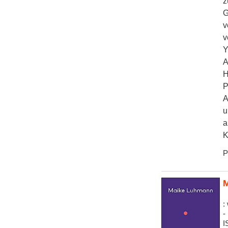
z
G
v
v
Y
A
H
P
A
u
a
K
P
M
:
-
I