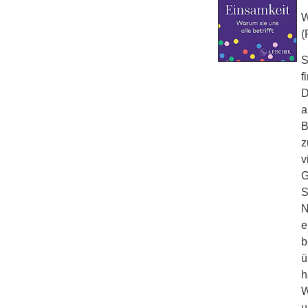
W
(
S
f
D
a
B
z
v
G
S
N
e
b
ü
h
W
u