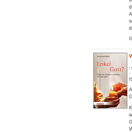
d
A
s
d
G
W
:
-
I
A
G
K
w
G
W