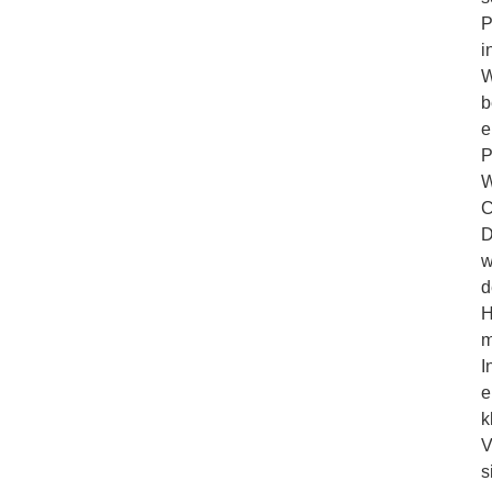
P
i
W
b
e
P
W
C
D
w
d
H
m
I
e
k
V
s