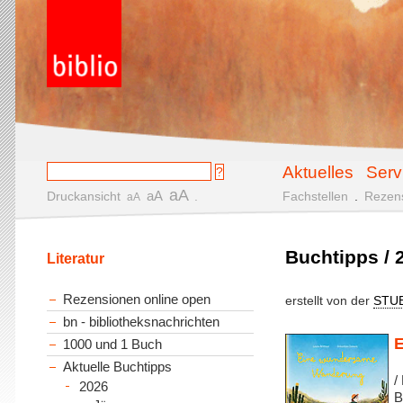
Aktuelles
Serv
aA
aA
Druckansicht
.
Fachstellen
.
Rezen
aA
Buchtipps / 2
Literatur
Rezensionen online open
erstellt von der
STU
bn - bibliotheksnachrichten
E
1000 und 1 Buch
Aktuelle Buchtipps
/
2026
B