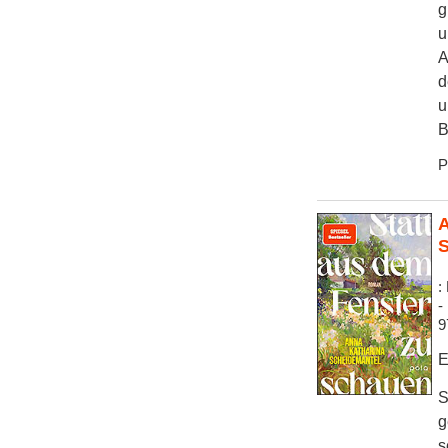
g
u
A
d
u
B
P
A
S
:
-
9
E
S
g
s