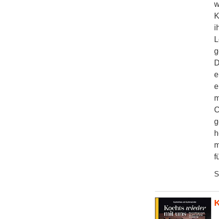
w
K
i
L
g
D
e
e
m
C
g
h
m
f
S
K