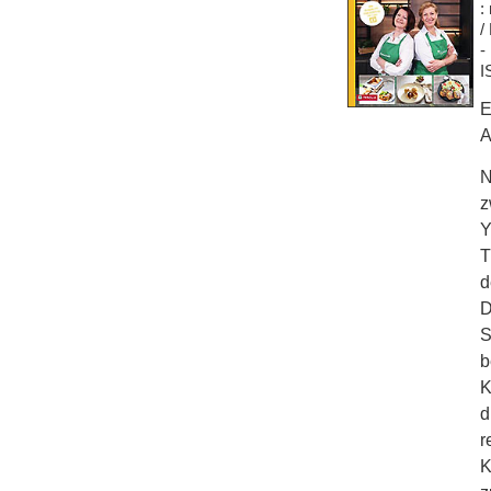
:
/
-
I
E
A
N
z
Y
T
d
D
S
b
K
d
r
K