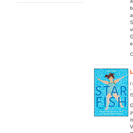
a
b
a
S
v
G
e
C
L
/
-
I
G
z
i
V