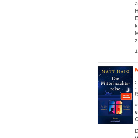
a
H
E
k
M
z
J
M
:
-
I
»
e
C
D