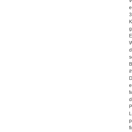
W
e
3
K
g
E
W
d
s
B
i
D
e
M
d
P
L
p
f