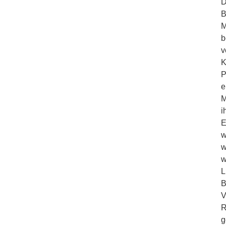
D
B
M
b
v
K
P
e
M
i
E
w
w
w
L
B
V
R
g