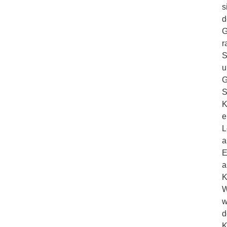
s
d
G
r
S
u
G
S
K
e
L
a
E
a
K
W
w
d
K