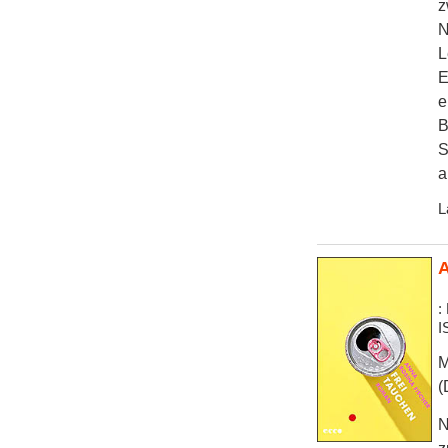
z
N
L
E
e
B
S
a
L
A
:
I
M
(
N