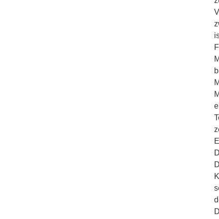
z
V
z
i
F
M
b
M
M
e
T
z
E
D
D
K
s
d
D