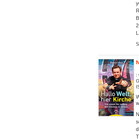
y
R
B
2
L
S
N
:
G
I
W
w
N
s
d
T