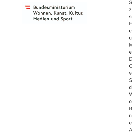
S
z
s
F
e
u
M
e
D
O
v
S
d
W
o
B
n
q
A