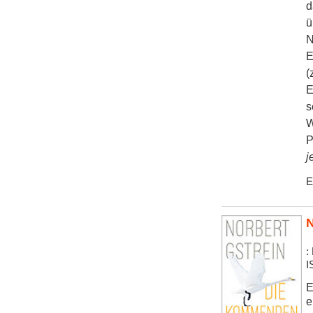
d
ü
N
E
(
E
s
W
P
j
E
N
:
I
E
e