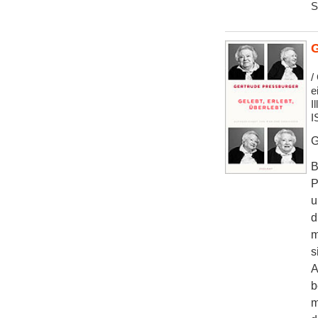
S
G
/
e
Il
I
G
B
P
u
d
m
s
A
b
m