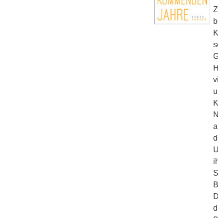
Z
b
K
s
G
H
v
u
K
N
a
d
U
i
S
B
D
d