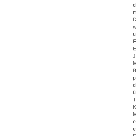
d
m
D
w
u
F
E
J
M
B
p
d
ü
T
K
M
e
e