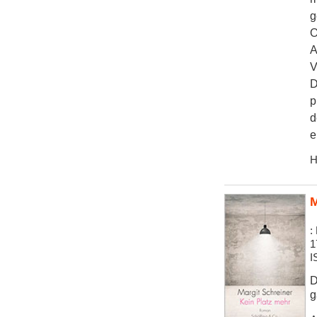
g
O
A
V
D
p
d
e
H
M
:
1
I
D
g