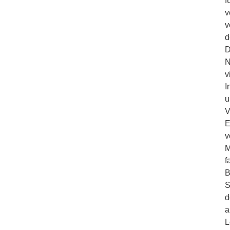
f
v
v
d
D
N
v
I
u
V
E
v
M
f
B
S
d
a
L