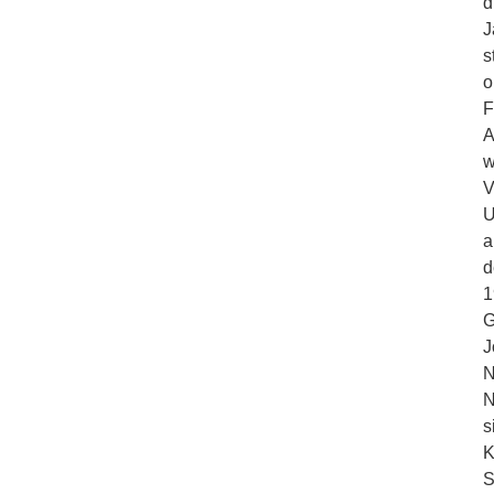
d
J
s
o
F
A
w
V
U
a
d
1
G
J
N
N
s
K
S