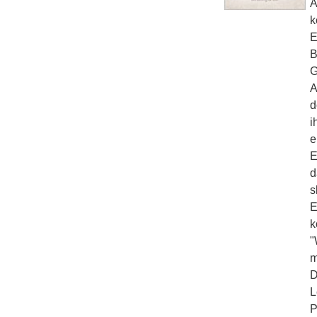
A
k
E
B
G
A
d
i
e
E
d
s
E
k
"
m
D
L
P