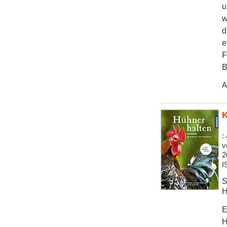
u
w
d
e
F
B
A
K
:
v
2
I
S
H
E
H