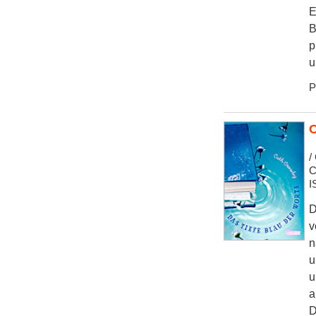
E
B
p
u
P
C
/
C
I
D
v
n
u
u
a
D