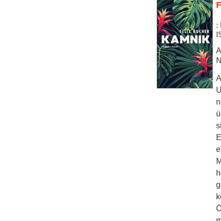
F
:
I
A
N
A
U
n
ü
s
E
e
M
h
g
k
Ö
m