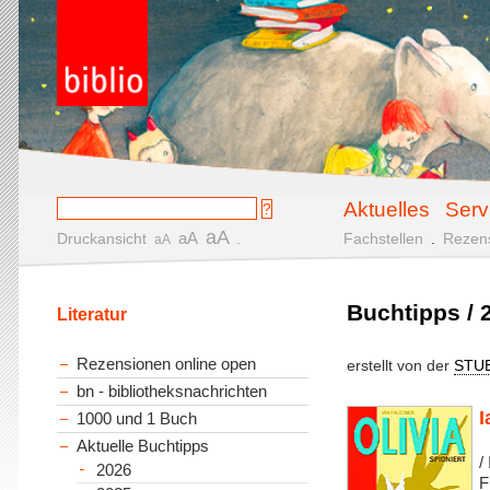
Aktuelles
Serv
aA
aA
Druckansicht
.
Fachstellen
.
Rezen
aA
Buchtipps / 2
Literatur
Rezensionen online open
erstellt von der
STU
bn - bibliotheksnachrichten
I
1000 und 1 Buch
Aktuelle Buchtipps
/
2026
F