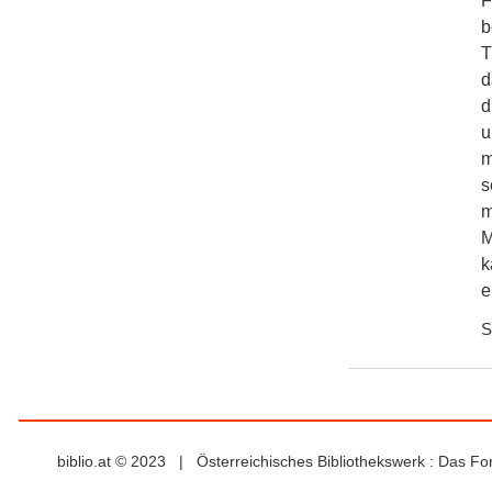
F
b
T
d
d
u
m
s
m
M
k
e
S
biblio.at © 2023 | Österreichisches Bibliothekswerk : Das F