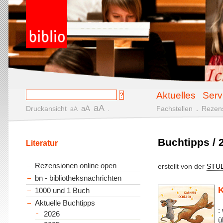
Aktuelles
Serv
aA
aA
Druckansicht
.
Fachstellen
.
Rezen
aA
Buchtipps / 
Literatur
Rezensionen online open
erstellt von der
STU
bn - bibliotheksnachrichten
K
1000 und 1 Buch
Aktuelle Buchtipps
:
2026
ü