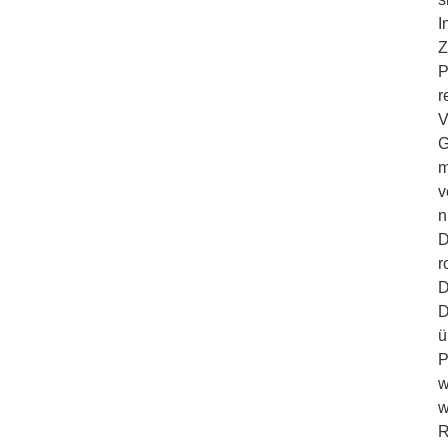
I
Z
P
r
V
G
m
v
n
D
r
D
D
ü
P
w
w
R