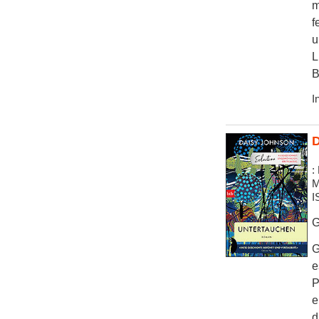
m
f
u
L
B
I
D
:
M
I
G
G
e
P
e
d