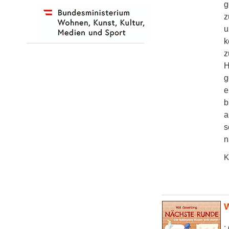
g
z
u
k
z
H
g
e
b
a
s
n
K
W
: