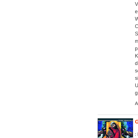
V
e
W
C
S
m
p
K
d
s
s
U
g
A
G
: