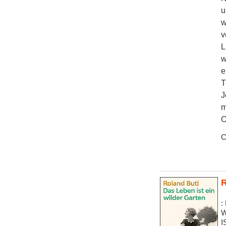
u
w
v
L
w
e
T
J
m
O
C
R
:
W
I