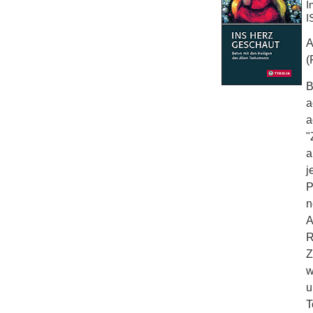
I
I
A
(
B
a
a
"
a
j
P
n
A
R
Z
w
u
T