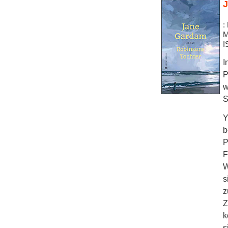
J
:
M
I
I
P
w
S
Y
b
P
F
W
s
z
Z
k
s