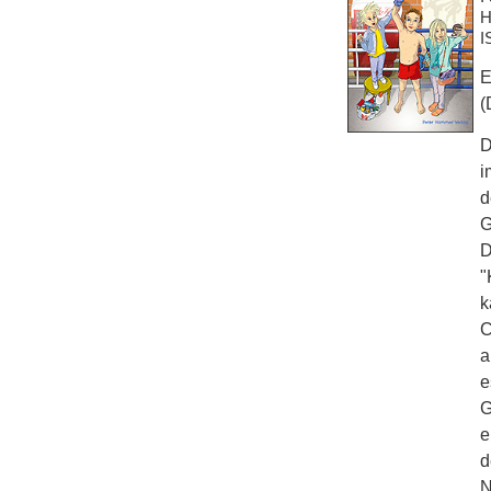
H
I
E
(
D
i
d
G
D
"
k
C
a
e
G
e
d
N