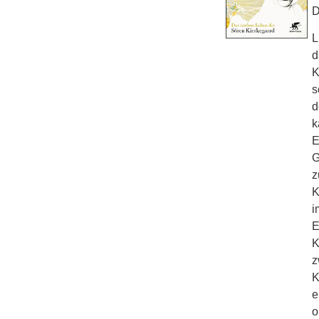
D
L
d
K
s
d
k
E
G
z
K
i
E
K
z
K
e
o