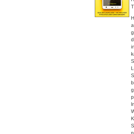
T
H
a
g
d
i
k
S
L
S
b
g
p
I
W
K
S
n