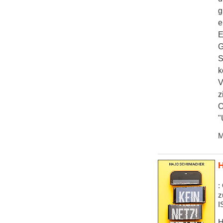
g
e
E
G
S
k
V
z
O
"
M
H
:
z
I
H