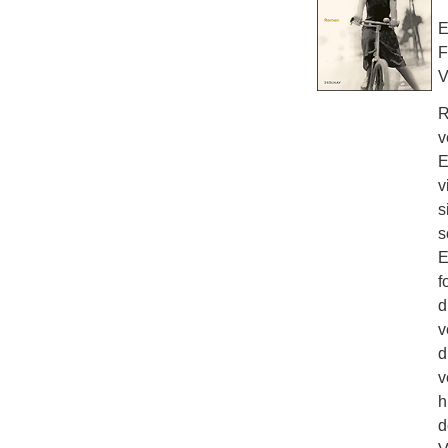
E
F
V
R
v
E
v
s
s
E
f
d
v
d
v
h
d