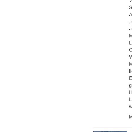
V
S
A
,
a
M
L
C
W
M
l
E
g
H
L
w
M