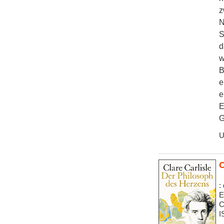
z
N
S
d
w
B
e
e
E
G
U
C
:
E
C
I