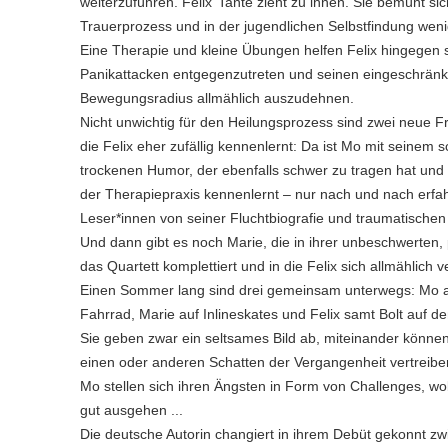
weiterzuführen. Felix’ Tante zieht zu ihnen. Sie bemüht sic
Trauerprozess und in der jugendlichen Selbstfindung wenig
Eine Therapie und kleine Übungen helfen Felix hingegen 
Panikattacken entgegenzutreten und seinen eingeschränk
Bewegungsradius allmählich auszudehnen.
Nicht unwichtig für den Heilungsprozess sind zwei neue F
die Felix eher zufällig kennenlernt: Da ist Mo mit seinem 
trockenen Humor, der ebenfalls schwer zu tragen hat und 
der Therapiepraxis kennenlernt – nur nach und nach erfa
Leser*innen von seiner Fluchtbiografie und traumatischen
Und dann gibt es noch Marie, die in ihrer unbeschwerten, p
das Quartett komplettiert und in die Felix sich allmählich ve
Einen Sommer lang sind drei gemeinsam unterwegs: Mo 
Fahrrad, Marie auf Inlineskates und Felix samt Bolt auf 
Sie geben zwar ein seltsames Bild ab, miteinander können
einen oder anderen Schatten der Vergangenheit vertreiben
Mo stellen sich ihren Ängsten in Form von Challenges, wob
gut ausgehen ...
Die deutsche Autorin changiert in ihrem Debüt gekonnt z