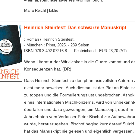
Maria Reichl | biblio
Heinrich Steinfest: Das schwarze Manuskript
: Roman / Heinrich Steinfest.
- München : Piper, 2025. - 239 Seiten
ISBN 978-3-492-07216-8 Festeinband : EUR 23,70 (AT)
Wenn Literatur der Wirklichkeit in die Quere kommt und d
Konsequenzen hat. (DR)
Dass Heinrich Steinfest zu den phantasievollsten Autoren 
nicht mehr beweisen. Auch diesmal ist der Plot an Einfall
zu toppen und die Formulierungslust ungebrochen. Asho
eines internationalen Mischkonzerns, wird von Unbekann
überfallen und dazu gezwungen, ein Manuskript, das ihm v
Jahrzehnten vom Verfasser Peter Bischof zur Aufbewahru
wurde, herauszugeben. Bischof beging kurz darauf Suizi
hat das Manuskript nie gelesen und eigentlich vergessen. 