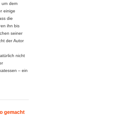
n, um dem
r einige
ass die
ren ihn bis
echen seiner
ht der Autor
türlich nicht
er
katessen – ein
uso gemacht