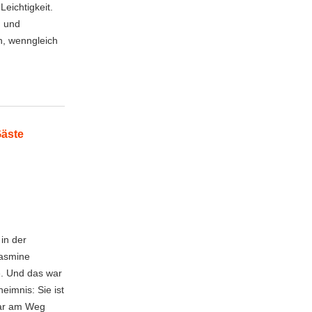
eichtigkeit.
n und
n, wenngleich
Gäste
in der
Jasmine
e. Und das war
eimnis: Sie ist
war am Weg