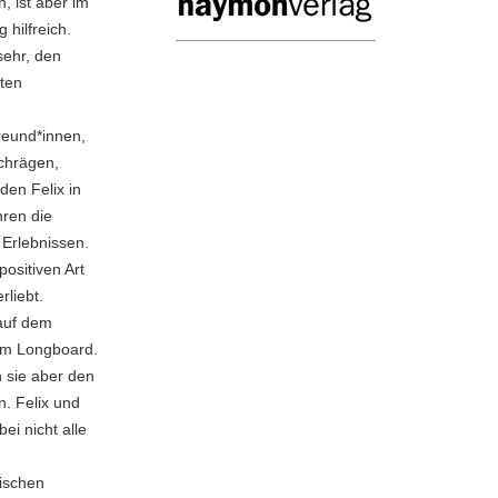
h, ist aber im
 hilfreich.
sehr, den
ten
reund*innen,
schrägen,
den Felix in
hren die
 Erlebnissen.
ositiven Art
rliebt.
auf dem
dem Longboard.
 sie aber den
. Felix und
ei nicht alle
wischen