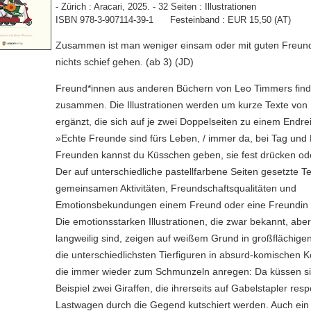
- Zürich : Aracari, 2025. - 32 Seiten : Illustrationen
ISBN 978-3-907114-39-1 Festeinband : EUR 15,50 (AT)
Zusammen ist man weniger einsam oder mit guten Freun
nichts schief gehen. (ab 3) (JD)
Freund*innen aus anderen Büchern von Leo Timmers find
zusammen. Die Illustrationen werden um kurze Texte von
ergänzt, die sich auf je zwei Doppelseiten zu einem Endr
»Echte Freunde sind fürs Leben, / immer da, bei Tag und 
Freunden kannst du Küsschen geben, sie fest drücken od
Der auf unterschiedliche pastellfarbene Seiten gesetzte T
gemeinsamen Aktivitäten, Freundschaftsqualitäten und
Emotionsbekundungen einem Freund oder eine Freundin
Die emotionsstarken Illustrationen, die zwar bekannt, ab
langweilig sind, zeigen auf weißem Grund in großflächige
die unterschiedlichsten Tierfiguren in absurd-komischen K
die immer wieder zum Schmunzeln anregen: Da küssen s
Beispiel zwei Giraffen, die ihrerseits auf Gabelstapler resp
Lastwagen durch die Gegend kutschiert werden. Auch ein 