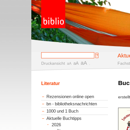
Aktu
aA
aA
Druckansicht
.
Fachst
aA
Buc
Literatur
Rezensionen online open
erstel
bn - bibliotheksnachrichten
1000 und 1 Buch
Aktuelle Buchtipps
2026