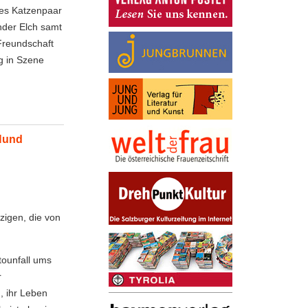
tes Katzenpaar
nder Elch samt
 Freundschaft
g in Szene
 Hund
nzigen, die von
tounfall ums
r
, ihr Leben