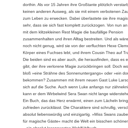
dorthin. Als vor 15 Jahren ihre Großtante plötzlich verstarb
keinen anderen Ausweg, als sie mit einem verbotenen Za
zum Leben zu erwecken. Dabei überlastete sie ihre magis
sehr, dass sie sich fast komplett zurückzogen. Von nun a
mit dem klitzekleinen Rest Magie die baufällige Pension
zusammenhalten und ihren Alltag bestreiten. Und als wäre
noch nicht genug, wird sie von der verfluchten Hexe Clem
Körper eines Fuchses lebt, und ihrem Cousin Theo auf Tr
Die beiden sind es aber auch, die herausfinden, dass es 
gibt, der ihre verlorene Magie zurückbringen soll. Doch wo
bloß »eine Strähne des Sonnenuntergangs« oder »ein do
bekommen? Zusammen mit ihrem neuen Gast Luke Larso
sich auf die Suche. Auch wenn Luke anfangs nur zähneknir
kann er dem Wirbelwind Sera Swan nicht lange widersteh
Ein Buch, das das Herz erwärmt, einen zum Lächeln bring
zufrieden zurücklässt. Die Charaktere sind schrullig, vers
absolut liebenswürdig und einzigartig. »Miss Swans zaube
für magische Gäste« macht die Welt ein bisschen schöner 
– ein absolut lesenswertes Wohlfühlbuch.