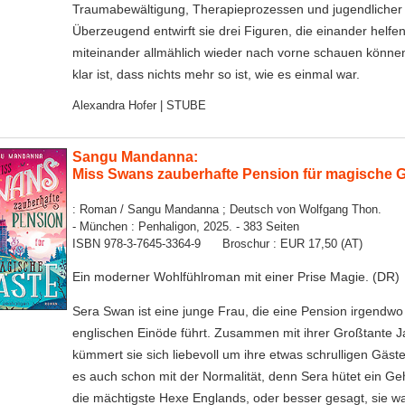
Traumabewältigung, Therapieprozessen und jugendlicher L
Überzeugend entwirft sie drei Figuren, die einander helfe
miteinander allmählich wieder nach vorne schauen könne
klar ist, dass nichts mehr so ist, wie es einmal war.
Alexandra Hofer | STUBE
Sangu Mandanna:
Miss Swans zauberhafte Pension für magische 
: Roman / Sangu Mandanna ; Deutsch von Wolfgang Thon.
- München : Penhaligon, 2025. - 383 Seiten
ISBN 978-3-7645-3364-9 Broschur : EUR 17,50 (AT)
Ein moderner Wohlfühlroman mit einer Prise Magie. (DR)
Sera Swan ist eine junge Frau, die eine Pension irgendwo 
englischen Einöde führt. Zusammen mit ihrer Großtante 
kümmert sie sich liebevoll um ihre etwas schrulligen Gäst
es auch schon mit der Normalität, denn Sera hütet ein Geh
die mächtigste Hexe Englands, oder besser gesagt, sie 