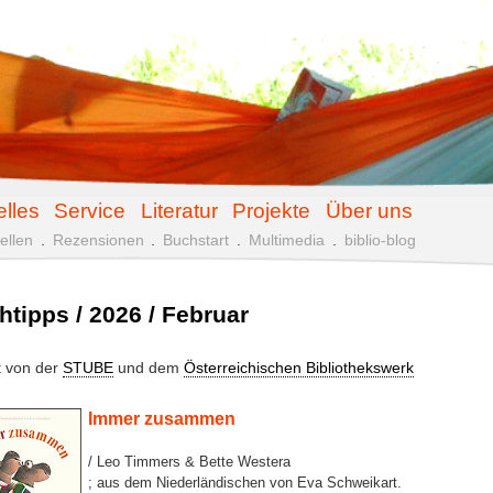
elles
Service
Literatur
Projekte
Über uns
ellen
.
Rezensionen
.
Buchstart
.
Multimedia
.
biblio-blog
htipps / 2026 / Februar
lt von der
STUBE
und dem
Österreichischen Bibliothekswerk
Immer zusammen
/ Leo Timmers & Bette Westera
; aus dem Niederländischen von Eva Schweikart.