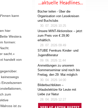
Bücher teilen - Über die
d*innen kann
Organisation von Lesekreisen
und Buchclubs
30. 07. 2026 10:25
en hier
Unsere MINT-Aktionsbox – jetzt
zum Preis von € 29,90
 Bette Westera
erhältlich.
eim formen:
28. 07. 2026 09:49
Nacht.
STUBE Fernkurs Kinder- und
er sacht.«
Jugendliteratur
ext handelt von
09. 06. 2026 11:44
Anmeldungen zu unserem
Sommerseminar sind noch bis
 gegenüber.
Freitag, den 29. Mai möglich
er keineswegs
30. 04. 2026 14:00
n Einzelszenen
Bilderbuchblüten –
onstellationen,
Urlaubslektüre für Leute mit
ich zum
Liebe zur Natur
28. 04. 2026 12:27
ektive
Walross ist zu