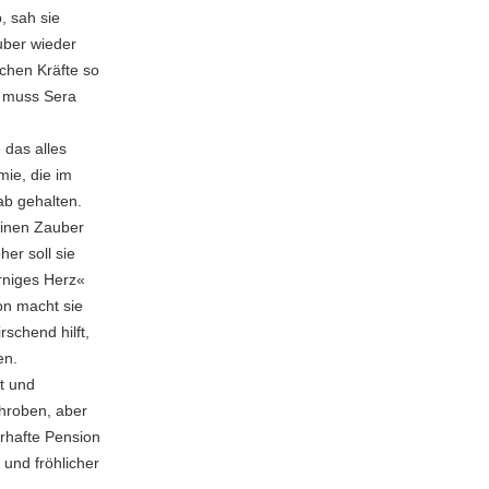
, sah sie
uber wieder
chen Kräfte so
n muss Sera
 das alles
mie, die im
ab gehalten.
einen Zauber
her soll sie
rniges Herz«
n macht sie
schend hilft,
en.
t und
chroben, aber
rhafte Pension
und fröhlicher