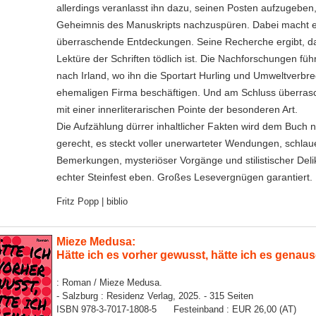
allerdings veranlasst ihn dazu, seinen Posten aufzugebe
Geheimnis des Manuskripts nachzuspüren. Dabei macht e
überraschende Entdeckungen. Seine Recherche ergibt, d
Lektüre der Schriften tödlich ist. Die Nachforschungen füh
nach Irland, wo ihn die Sportart Hurling und Umweltverbr
ehemaligen Firma beschäftigen. Und am Schluss überrasc
mit einer innerliterarischen Pointe der besonderen Art.
Die Aufzählung dürrer inhaltlicher Fakten wird dem Buch na
gerecht, es steckt voller unerwarteter Wendungen, schlau
Bemerkungen, mysteriöser Vorgänge und stilistischer Deli
echter Steinfest eben. Großes Lesevergnügen garantiert.
Fritz Popp | biblio
Mieze Medusa:
Hätte ich es vorher gewusst, hätte ich es gena
: Roman / Mieze Medusa.
- Salzburg : Residenz Verlag, 2025. - 315 Seiten
ISBN 978-3-7017-1808-5 Festeinband : EUR 26,00 (AT)