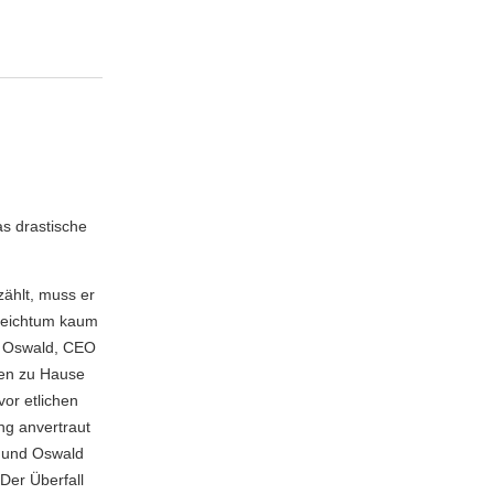
as drastische
zählt, muss er
sreichtum kaum
k Oswald, CEO
ten zu Hause
or etlichen
ng anvertraut
d und Oswald
Der Überfall