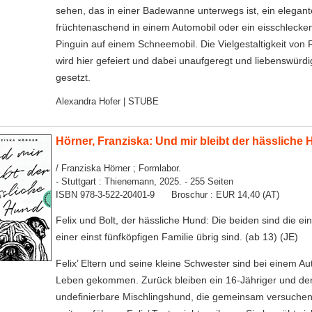
sehen, das in einer Badewanne unterwegs ist, ein elegan
früchtenaschend in einem Automobil oder ein eisschlecke
Pinguin auf einem Schneemobil. Die Vielgestaltigkeit von
wird hier gefeiert und dabei unaufgeregt und liebenswürdi
gesetzt.
Alexandra Hofer | STUBE
Hörner, Franziska: Und mir bleibt der hässliche
/ Franziska Hörner ; Formlabor.
- Stuttgart : Thienemann, 2025. - 255 Seiten
ISBN 978-3-522-20401-9 Broschur : EUR 14,40 (AT)
Felix und Bolt, der hässliche Hund: Die beiden sind die ei
einer einst fünfköpfigen Familie übrig sind. (ab 13) (JE)
Felix’ Eltern und seine kleine Schwester sind bei einem Au
Leben gekommen. Zurück bleiben ein 16-Jähriger und de
undefinierbare Mischlingshund, die gemeinsam versuchen