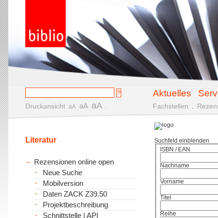
Aktuelles
Serv
aA
aA
Druckansicht
.
Fachstellen
.
Rezen
aA
Literatur
Suchfeld einblenden
ISBN / EAN
Rezensionen online open
Nachname
Neue Suche
Vorname
Mobilversion
Daten ZACK Z39.50
Titel
Projektbeschreibung
Reihe
Schnittstelle | API