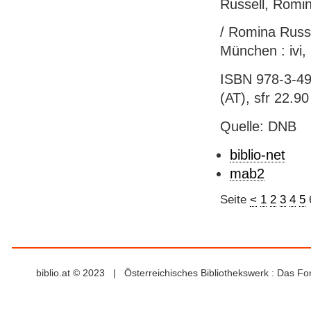
Russell, Romi
/ Romina Russe
München : ivi,
ISBN 978-3-49
(AT), sfr 22.90
Quelle: DNB
biblio-net
mab2
Seite
<
1
2
3
4
5
biblio.at © 2023 | Österreichisches Bibliothekswerk : Das F