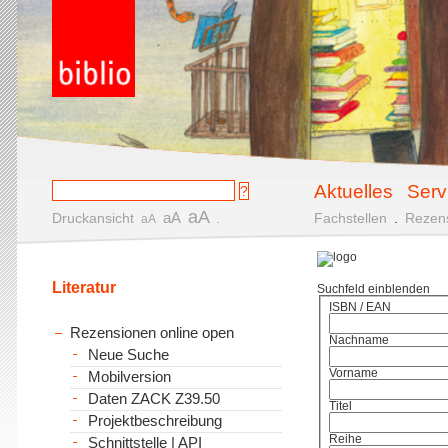
Aktuelles
Serv
aA
aA
Druckansicht
.
Fachstellen
.
Rezen
aA
Literatur
Suchfeld einblenden
ISBN / EAN
Rezensionen online open
Nachname
Neue Suche
Vorname
Mobilversion
Daten ZACK Z39.50
Titel
Projektbeschreibung
Reihe
Schnittstelle | API