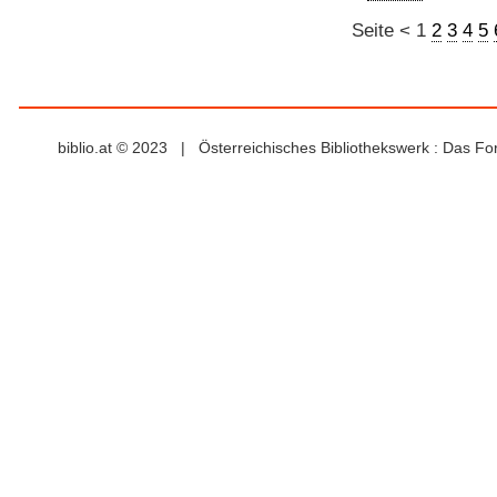
Seite
<
1
2
3
4
5
biblio.at © 2023 | Österreichisches Bibliothekswerk : Das F