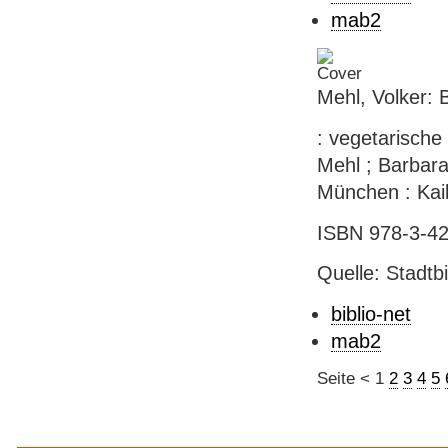
mab2
Mehl, Volker: 
: vegetarische
Mehl ; Barbara 
München : Kaila
ISBN 978-3-42
Quelle: Stadtb
biblio-net
mab2
Seite
<
1
2
3
4
5