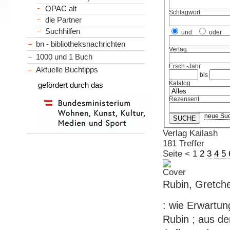
OPAC alt
Schlagwort
die Partner
Suchhilfen
und
oder
bn - bibliotheksnachrichten
Verlag
1000 und 1 Buch
Ersch.-Jahr
Aktuelle Buchtipps
bis
Katalog
gefördert durch das
Rezensent
neue Su
Verlag Kailash
181 Treffer
Seite
<
1
2
3
4
5
Rubin, Gretch
: wie Erwartun
Rubin ; aus de