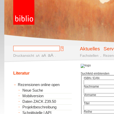
Aktuelles
Serv
aA
aA
Druckansicht
.
Fachstellen
.
Rezen
aA
Literatur
Suchfeld einblenden
ISBN / EAN
Rezensionen online open
Nachname
Neue Suche
Vorname
Mobilversion
Daten ZACK Z39.50
Titel
Projektbeschreibung
Reihe
Schnittstelle | API