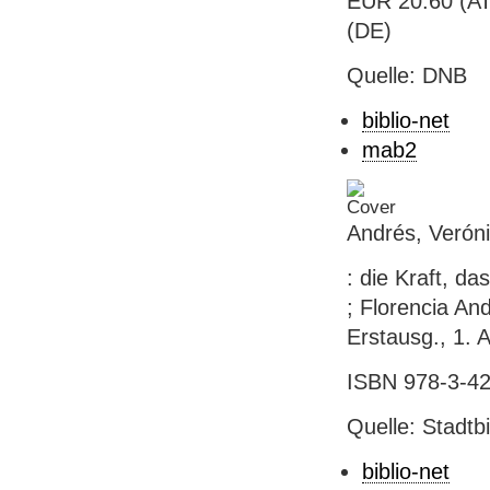
EUR 20.60 (AT)
(DE)
Quelle: DNB
biblio-net
mab2
Andrés, Veróni
: die Kraft, d
; Florencia A
Erstausg., 1. A
ISBN 978-3-42
Quelle: Stadtb
biblio-net