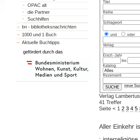
Titel
OPAC alt
die Partner
Reihe
Suchhilfen
Schlagwort
bn - bibliotheksnachrichten
1000 und 1 Buch
und
oder
Aktuelle Buchtipps
Verlag
gefördert durch das
Ersch.-Jahr
bis
Katalog
Rezensent
neue Su
Verlag Lambertus
41 Treffer
Seite
<
1
2
3
4
5
Aller Einkehr i
: interreligiös