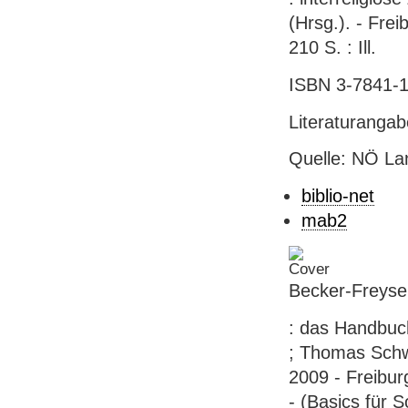
(Hrsg.). - Frei
210 S. : Ill.
ISBN 3-7841-1
Literaturanga
Quelle: NÖ Lan
biblio-net
mab2
Becker-Freysen
: das Handbuch
; Thomas Schwe
2009 - Freiburg
- (Basics für S