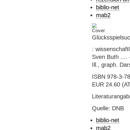
biblio-net
mab2
Glücksspielsuc
: wissenschaftl
Sven Buth .... 
Ill., graph. Da
ISBN 978-3-78
EUR 24.60 (AT),
Literaturanga
Quelle: DNB
biblio-net
mab2