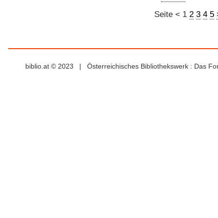
Seite
<
1
2
3
4
5
biblio.at © 2023 | Österreichisches Bibliothekswerk : Das F