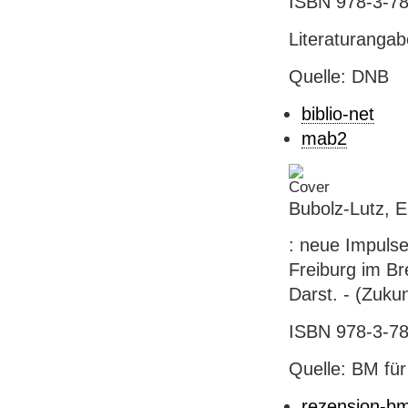
ISBN 978-3-78
Literaturanga
Quelle: DNB
biblio-net
mab2
Bubolz-Lutz, E
: neue Impulse 
Freiburg im Br
Darst. - (Zukun
ISBN 978-3-784
Quelle: BM fü
rezension-b