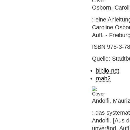
Osborn, Caroli
: eine Anleitu
Caroline Osborn
Aufl. - Freibur
ISBN 978-3-784
Quelle: Stadtb
biblio-net
mab2
Andolfi, Mauriz
: das systema
Andolfi. [Aus d
unveränd. Aufl