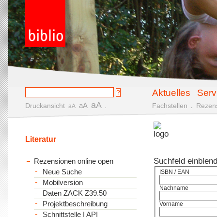
Aktuelles
Serv
aA
aA
Druckansicht
.
Fachstellen
.
Rezen
aA
Literatur
Suchfeld einblen
Rezensionen online open
Neue Suche
ISBN / EAN
Mobilversion
Nachname
Daten ZACK Z39.50
Projektbeschreibung
Vorname
Schnittstelle | API