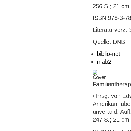
256 S.; 21 cm
ISBN 978-3-78
Literaturverz. 
Quelle: DNB
biblio-net
mab2
Familientherap
/ hrsg. von E
Amerikan. über
unveränd. Aufl
247 S.; 21 cm