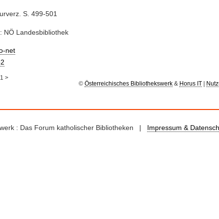
turverz. S. 499-501
: NÖ Landesbibliothek
io-net
2
1
>
©
Österreichisches Bibliothekswerk
&
Horus IT
|
Nutz
kswerk : Das Forum katholischer Bibliotheken |
Impressum & Datensch