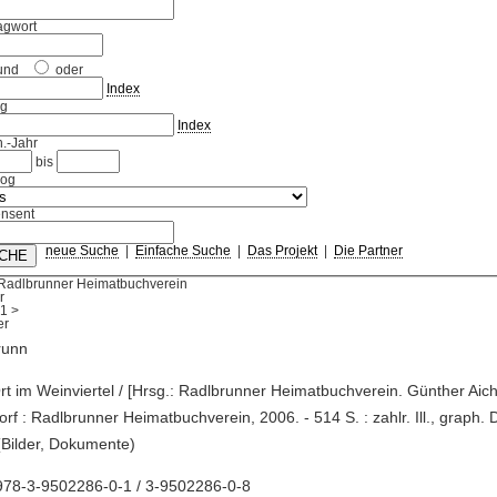
agwort
und
oder
Index
ag
Index
.-Jahr
bis
log
nsent
neue Suche
|
Einfache Suche
|
Das Projekt
|
Die Partner
 Radlbrunner Heimatbuchverein
r
1
>
runn
Ort im Weinviertel / [Hrsg.: Radlbrunner Heimatbuchverein. Günther Aichin
orf : Radlbrunner Heimatbuchverein, 2006. - 514 S. : zahlr. Ill., graph. D
Bilder, Dokumente)
978-3-9502286-0-1 / 3-9502286-0-8