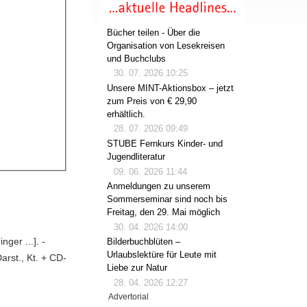
Bücher teilen - Über die
Organisation von Lesekreisen
und Buchclubs
30. 07. 2026 10:25
Unsere MINT-Aktionsbox – jetzt
zum Preis von € 29,90
erhältlich.
28. 07. 2026 09:49
STUBE Fernkurs Kinder- und
Jugendliteratur
09. 06. 2026 11:44
Anmeldungen zu unserem
Sommerseminar sind noch bis
Freitag, den 29. Mai möglich
30. 04. 2026 14:00
ger ...]. -
Bilderbuchblüten –
Urlaubslektüre für Leute mit
arst., Kt. + CD-
Liebe zur Natur
28. 04. 2026 12:27
Advertorial