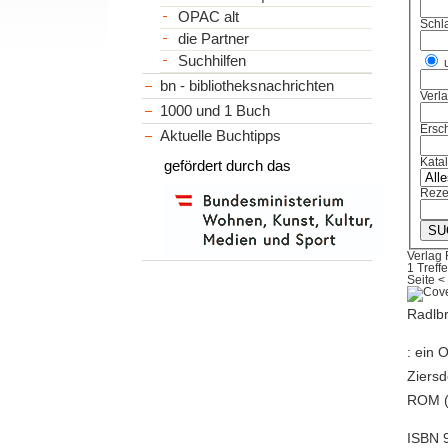
OPAC alt
Schl
die Partner
Suchhilfen
bn - bibliotheksnachrichten
Verl
1000 und 1 Buch
Ersch
Aktuelle Buchtipps
Kata
gefördert durch das
Reze
Verlag
1 Treffe
Seite
<
Radlb
: ein 
Ziersd
ROM (
ISBN 