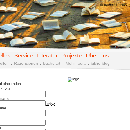
elles
Service
Literatur
Projekte
Über uns
ellen
.
Rezensionen
.
Buchstart
.
Multimedia
.
biblio-blog
ld einblenden
 / EAN
hname
Index
ame
e