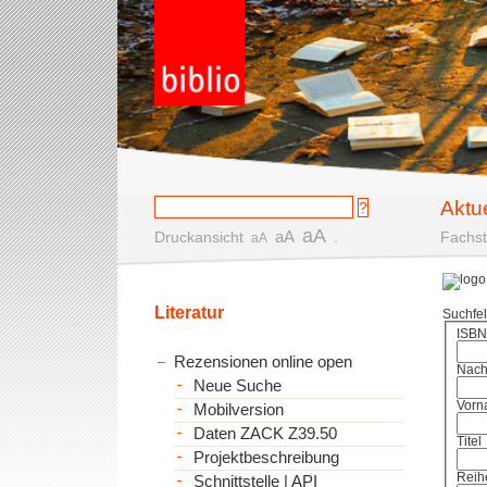
Aktu
aA
aA
Druckansicht
.
Fachst
aA
Literatur
Suchfe
ISBN
Rezensionen online open
Nac
Neue Suche
Vorn
Mobilversion
Daten ZACK Z39.50
Titel
Projektbeschreibung
Reih
Schnittstelle | API