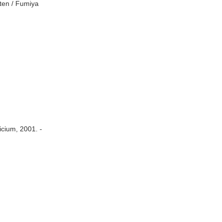
ten / Fumiya
icium, 2001. -