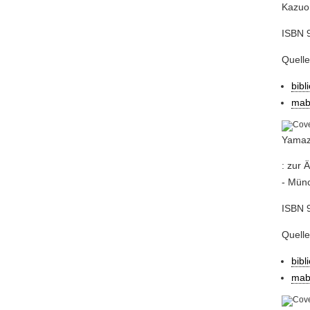
Kazuo 
ISBN 9
Quell
bibl
mab
Yamaza
: zur 
- Münc
ISBN 9
Quell
bibl
mab