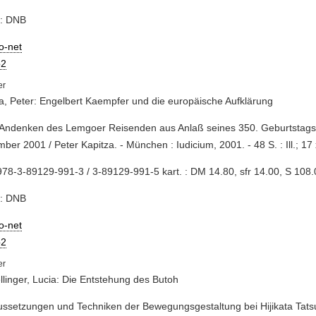
e: DNB
io-net
2
a, Peter: Engelbert Kaempfer und die europäische Aufklärung
 Andenken des Lemgoer Reisenden aus Anlaß seines 350. Geburtstags
ber 2001 / Peter Kapitza. - München : Iudicium, 2001. - 48 S. : Ill.; 17
78-3-89129-991-3 / 3-89129-991-5 kart. : DM 14.80, sfr 14.00, S 108.
e: DNB
io-net
2
linger, Lucia: Die Entstehung des Butoh
ussetzungen und Techniken der Bewegungsgestaltung bei Hijikata Tat