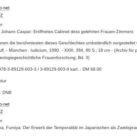
io-net
2
, Johann Caspar: Eröffnetes Cabinet dess gelehrten Frauen-Zimmers
innen die berühmtesten dieses Geschlechtes umbständlich vorgestellet 
ufl. - München : Iudicium, 1990. - XXIII, 394, 80 S.; 18 cm - (Archiv für 
eologiegeschichtliche Frauenforschung; Bd. 3)
78-3-89129-003-3 / 3-89129-003-9 kart. : DM 68.00
ktur
e: DNB
io-net
2
ka, Fumiya: Der Erwerb der Temporalität im Japanischen als Zweitspr