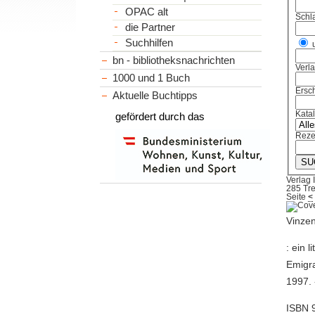
OPAC alt
Schl
die Partner
Suchhilfen
bn - bibliotheksnachrichten
Verl
1000 und 1 Buch
Ersch
Aktuelle Buchtipps
Kata
gefördert durch das
Reze
Verlag 
285 Tre
Seite
<
Vinzen
: ein 
Emigra
1997. 
ISBN 9