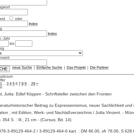
agwort
und
oder
Index
ag
Index
.-Jahr
bis
log
nsent
neue Suche
|
Einfache Suche
|
Das Projekt
|
Die Partner
Iudicium
ffer
1
...
3
4
5
6
7
8
9
...
29
>
t, Jutta: Edlef Köppen - Schriftsteller zwischen den Fronten
literaturhistorischer Beitrag zu Expressionismus, neuer Sachlichkeit und 
tion ; mit Edition, Werk- und Nachlaßverzeichnis / Jutta Vinzent. - Mün
- 354 S. : Ill.; 21 cm - (Cursus; Bd. 14)
78-3-89129-464-2 / 3-89129-464-6 kart. : DM 86.00, sfr 78.00, S 628.