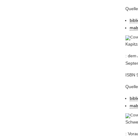
Quell
bibl
mab
Kapitz
: dem
Septem
ISBN 9
Quell
bibl
mab
Schwel
: Vora