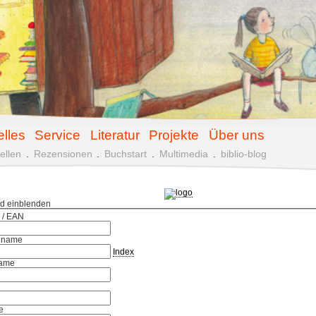
elles
Service
Literatur
Projekte
Über uns
ellen
.
Rezensionen
.
Buchstart
.
Multimedia
.
biblio-blog
ld einblenden
 / EAN
hname
Index
ame
e