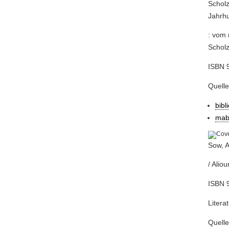
Scholz
Jahrh
: vom 
Scholz
ISBN 9
Quell
bibl
mab
Sow, A
/ Alio
ISBN 9
Litera
Quell