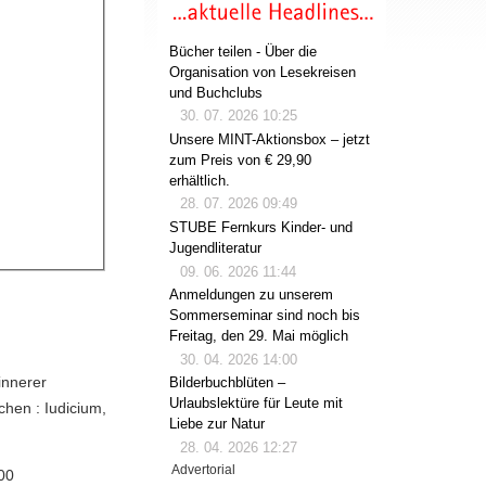
Bücher teilen - Über die
Organisation von Lesekreisen
und Buchclubs
30. 07. 2026 10:25
Unsere MINT-Aktionsbox – jetzt
zum Preis von € 29,90
erhältlich.
28. 07. 2026 09:49
STUBE Fernkurs Kinder- und
Jugendliteratur
09. 06. 2026 11:44
Anmeldungen zu unserem
Sommerseminar sind noch bis
Freitag, den 29. Mai möglich
30. 04. 2026 14:00
innerer
Bilderbuchblüten –
Urlaubslektüre für Leute mit
chen : Iudicium,
Liebe zur Natur
28. 04. 2026 12:27
Advertorial
00