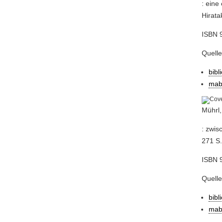
: eine
Hirata
ISBN 9
Quell
bibl
mab
Mührl,
: zwis
271 S. 
ISBN 9
Quell
bibl
mab