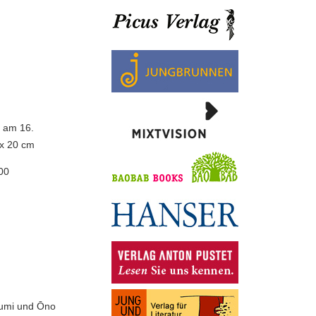
 am 16.
 x 20 cm
00
sumi und Ōno