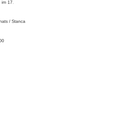
 im 17.
nats / Stanca
00