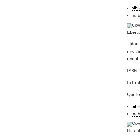
bibl
mab
Eberti
: [dar
erw. A
und th
ISBN 9
In Fra
Quell
bibl
mab
Hirata