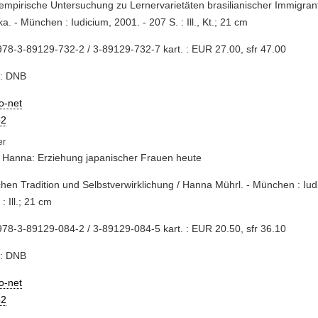
 empirische Untersuchung zu Lernervarietäten brasilianischer Immigran
ka. - München : Iudicium, 2001. - 207 S. : Ill., Kt.; 21 cm
78-3-89129-732-2 / 3-89129-732-7 kart. : EUR 27.00, sfr 47.00
e: DNB
io-net
2
 Hanna: Erziehung japanischer Frauen heute
chen Tradition und Selbstverwirklichung / Hanna Mührl. - München : Iud
: Ill.; 21 cm
78-3-89129-084-2 / 3-89129-084-5 kart. : EUR 20.50, sfr 36.10
e: DNB
io-net
2