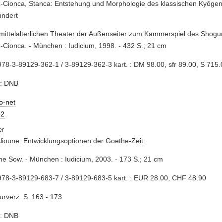
-Cionca, Stanca: Entstehung und Morphologie des klassischen Kyōgen
undert
mittelalterlichen Theater der Außenseiter zum Kammerspiel des Shogu
-Cionca. - München : Iudicium, 1998. - 432 S.; 21 cm
78-3-89129-362-1 / 3-89129-362-3 kart. : DM 98.00, sfr 89.00, S 715.
e: DNB
io-net
2
lioune: Entwicklungsoptionen der Goethe-Zeit
une Sow. - München : Iudicium, 2003. - 173 S.; 21 cm
78-3-89129-683-7 / 3-89129-683-5 kart. : EUR 28.00, CHF 48.90
turverz. S. 163 - 173
e: DNB