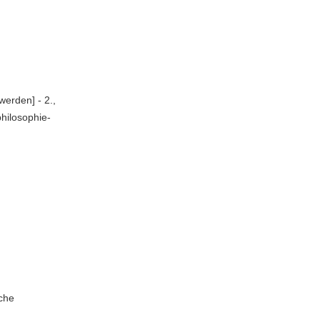
werden] - 2.,
philosophie-
ache