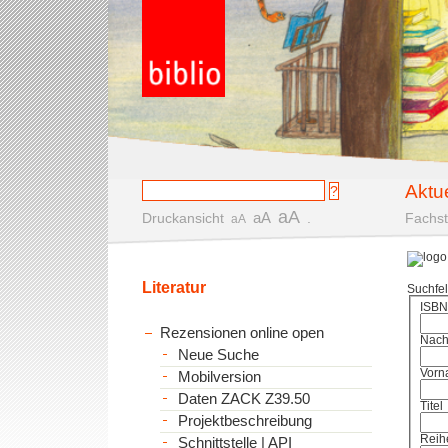
Aktu
aA
aA
Druckansicht
.
Fachst
aA
Literatur
Suchfe
ISBN
Rezensionen online open
Nac
Neue Suche
Vorn
Mobilversion
Daten ZACK Z39.50
Titel
Projektbeschreibung
Reih
Schnittstelle | API