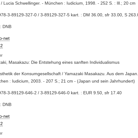
/ Lucia Schwellinger. - München : Iudicium, 1998. - 252 S. : Ill.; 20 cm
78-3-89129-327-0 / 3-89129-327-5 kart. : DM 36.00, sfr 33.00, S 263.
e: DNB
io-net
2
ki, Masakazu: Die Entstehung eines sanften Individualismus
Ästhetik der Konsumgesellschaft / Yamazaki Masakazu. Aus dem Japan.
hen : Iudicium, 2003. - 207 S.; 21 cm - (Japan und sein Jahrhundert)
78-3-89129-646-2 / 3-89129-646-0 kart. : EUR 9.50, sfr 17.40
e: DNB
io-net
2