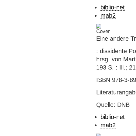
biblio-net
mab2
Eine andere Tr
: dissidente P
hrsg. von Marti
193 S. : Ill.; 2
ISBN 978-3-89
Literaturanga
Quelle: DNB
biblio-net
mab2