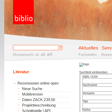
Aktuelles
Serv
aA
aA
Druckansicht
.
Fachstellen
.
Rezen
aA
Literatur
Suchfeld einblenden
ISBN / EAN
Rezensionen online open
Nachname
Neue Suche
Vorname
Mobilversion
Daten ZACK Z39.50
Titel
Projektbeschreibung
Reihe
Schnittstelle | API