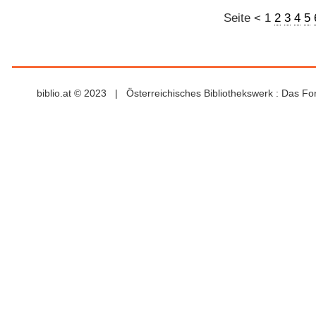
Seite
<
1
2
3
4
5
biblio.at © 2023 | Österreichisches Bibliothekswerk : Das F