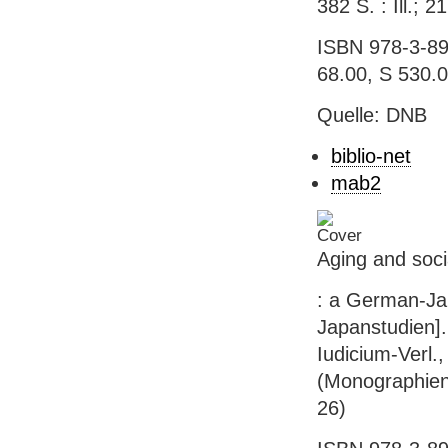
382 S. : Ill.; 2
ISBN 978-3-891
68.00, S 530.
Quelle: DNB
biblio-net
mab2
Aging and socia
: a German-Jap
Japanstudien].
Iudicium-Verl.,
(Monographien 
26)