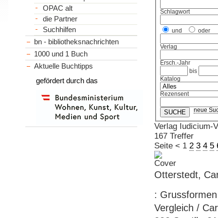
OPAC alt
Schlagwort
die Partner
Suchhilfen
und
oder
bn - bibliotheksnachrichten
Verlag
1000 und 1 Buch
Ersch.-Jahr
Aktuelle Buchtipps
bis
Katalog
gefördert durch das
Rezensent
neue Su
Verlag Iudicium-V
167 Treffer
Seite
<
1
2
3
4
5
Otterstedt, Ca
: Grussformen 
Vergleich / Car