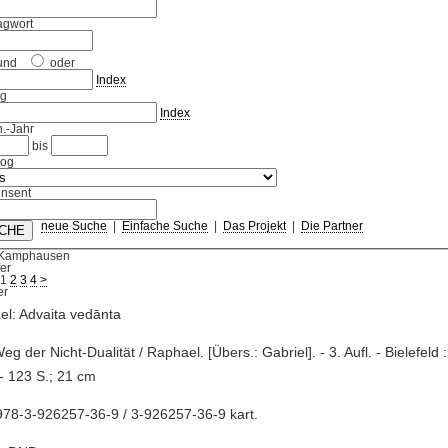
agwort
und
oder
Index
ag
Index
.-Jahr
bis
log
nsent
neue Suche
|
Einfache Suche
|
Das Projekt
|
Die Partner
 Kamphausen
fer
1
2
3
4
>
l: Advaita vedānta
Weg der Nicht-Dualität / Raphael. [Übers.: Gabriel]. - 3. Aufl. - Bielefel
- 123 S.; 21 cm
78-3-926257-36-9 / 3-926257-36-9 kart.