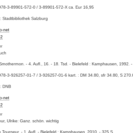
978-3-89901-572-0 / 3-89901-572-X ca. Eur 16,95
: Stadtbibliothek Salzburg
io-net
2
uch
Smothermon. - 4. Aufl., 16. - 18. Tsd. - Bielefeld : Kamphausen, 1992. -
78-3-926257-01-7 / 3-926257-01-6 kart. : DM 34.80, sfr 34.80, S 270.
e: DNB
io-net
2
ur, Ulrike: Ganz. schön. wichtig
ke Tourneur. - 1. Aufl. - Bielefeld : Kamphausen, 2010. - 325 S.