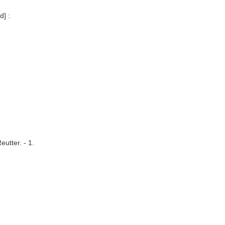
d] :
utter. - 1.