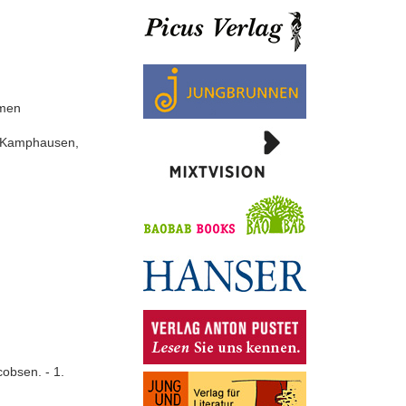
hmen
 : Kamphausen,
cobsen. - 1.