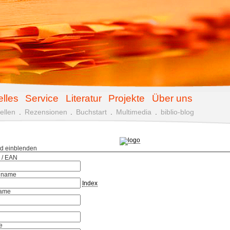
elles
Service
Literatur
Projekte
Über uns
ellen
.
Rezensionen
.
Buchstart
.
Multimedia
.
biblio-blog
ld einblenden
 / EAN
hname
Index
ame
e