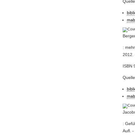
Quell
bibl
mab
Berger
: mehr
2012. 
ISBN 
Quelle
bibl
mab
Jacobs
: Gefü
Aufl. 