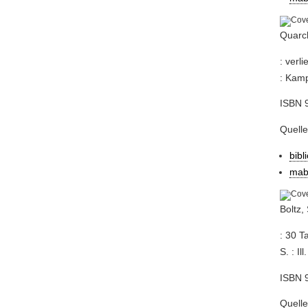
Quarch
: verl
: Kamp
ISBN 9
Quelle
bibl
mab
Boltz,
: 30 T
S. : Ill.
ISBN 
Quelle