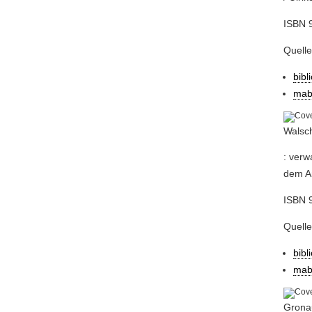
ISBN 9
Quelle
bibl
mab
Walsch
: verw
dem Am
ISBN 
Quelle
bibl
mab
Gronau