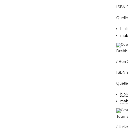
ISBN 
Quelle
bibl
mab
Drehb
/ Ron 
ISBN 9
Quell
bibl
mab
Tourne
/ Ulri