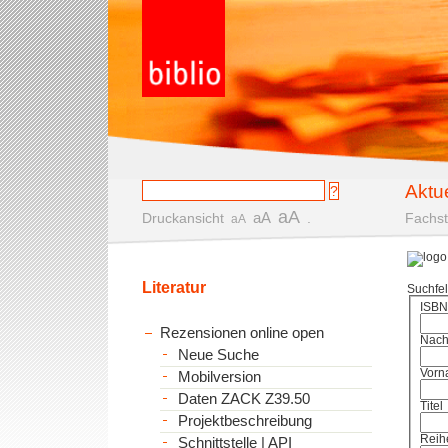
Aktu
aA
aA
Druckansicht
.
Fachst
aA
Literatur
Suchfe
ISBN
Rezensionen online open
Nac
Neue Suche
Vorn
Mobilversion
Daten ZACK Z39.50
Titel
Projektbeschreibung
Reih
Schnittstelle | API