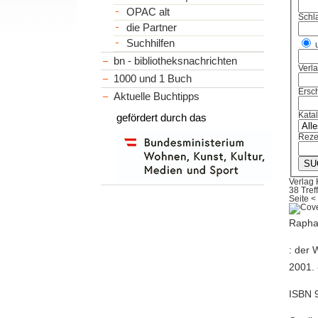
OPAC alt
Schl
die Partner
Suchhilfen
bn - bibliotheksnachrichten
Verl
1000 und 1 Buch
Ersch
Aktuelle Buchtipps
Kata
gefördert durch das
Reze
Verlag
38 Tref
Seite
<
Raphae
: der 
2001. 
ISBN 9