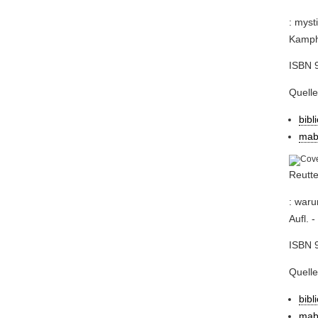
: myst
Kamph
ISBN 
Quelle
bibl
mab
Reutte
: waru
Aufl. 
ISBN 
Quelle
bibl
mab