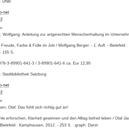
e: DNB
io-net
2
, Wolfgang: Anleitung zur artgerechten Menschenhaltung im Unterne
 Freude, Farbe & Fülle im Job / Wolfgang Berger. - 1. Aufl. - Bielefeld
- 155 S.
978-3-89901-641-3 / 3-89901-641-6 ca. Eur 12,95
: Stadtbibliothek Salzburg
io-net
2
en, Olaf: Das fühlt sich richtig gut an!
hle erforschen, Klarheit gewinnen und den Alltag befreit leben / Olaf Ja
- Bielefeld : Kamphausen, 2012. - 253 S. : graph. Darst.