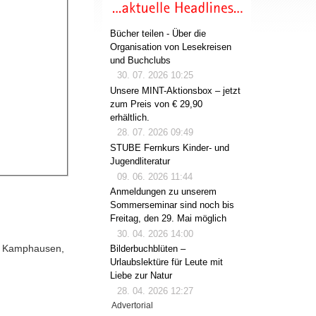
Bücher teilen - Über die
Organisation von Lesekreisen
und Buchclubs
30. 07. 2026 10:25
Unsere MINT-Aktionsbox – jetzt
zum Preis von € 29,90
erhältlich.
28. 07. 2026 09:49
STUBE Fernkurs Kinder- und
Jugendliteratur
09. 06. 2026 11:44
Anmeldungen zu unserem
Sommerseminar sind noch bis
Freitag, den 29. Mai möglich
30. 04. 2026 14:00
d : Kamphausen,
Bilderbuchblüten –
Urlaubslektüre für Leute mit
Liebe zur Natur
28. 04. 2026 12:27
Advertorial