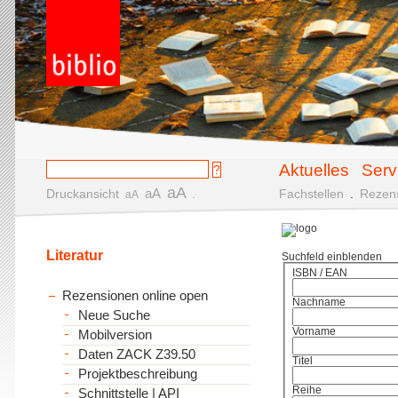
Aktuelles
Serv
aA
aA
Druckansicht
.
Fachstellen
.
Rezen
aA
Literatur
Suchfeld einblenden
ISBN / EAN
Rezensionen online open
Nachname
Neue Suche
Vorname
Mobilversion
Daten ZACK Z39.50
Titel
Projektbeschreibung
Reihe
Schnittstelle | API