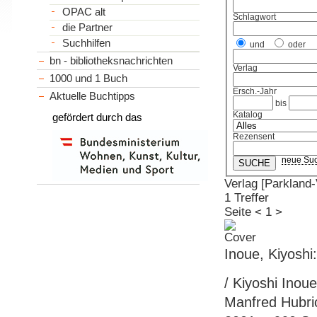
OPAC alt
Schlagwort
die Partner
Suchhilfen
und
oder
bn - bibliotheksnachrichten
Verlag
1000 und 1 Buch
Ersch.-Jahr
Aktuelle Buchtipps
bis
Katalog
gefördert durch das
Rezensent
neue Su
Verlag [Parkland-
1 Treffer
Seite
<
1
>
Inoue, Kiyoshi
/ Kiyoshi Inou
Manfred Hubrich