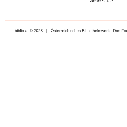
Seite
<
1
>
biblio.at © 2023 | Österreichisches Bibliothekswerk : Das F