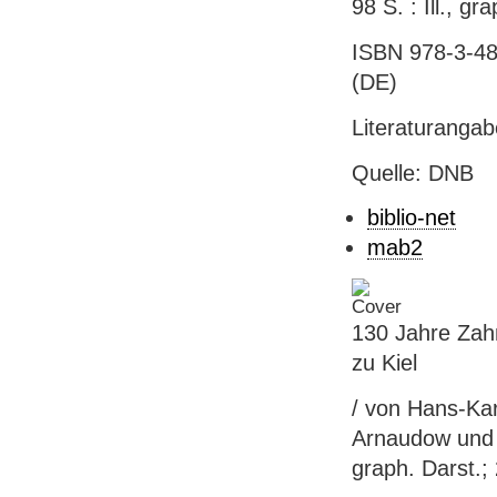
98 S. : Ill., g
ISBN 978-3-48
(DE)
Literaturanga
Quelle: DNB
biblio-net
mab2
130 Jahre Zahn
zu Kiel
/ von Hans-Kar
Arnaudow und F.
graph. Darst.;