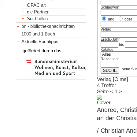
OPAC alt
Schlagwort
die Partner
Suchhilfen
und
oder
bn - bibliotheksnachrichten
Verlag
1000 und 1 Buch
Ersch.-Jahr
Aktuelle Buchtipps
bis
Katalog
gefördert durch das
Rezensent
neue Su
Verlag [Olms]
4 Treffer
Seite
<
1
>
Andree, Christ
an der Christia
/ Christian And