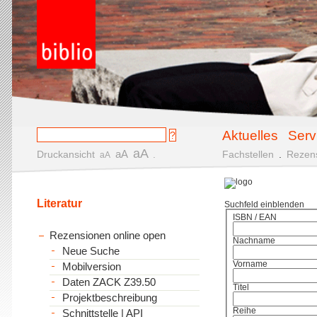
Aktuelles
Serv
aA
aA
Druckansicht
.
Fachstellen
.
Rezen
aA
Literatur
Suchfeld einblenden
ISBN / EAN
Rezensionen online open
Nachname
Neue Suche
Vorname
Mobilversion
Daten ZACK Z39.50
Titel
Projektbeschreibung
Reihe
Schnittstelle | API