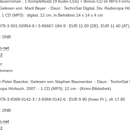
nteuerroman ; 1 Komplettsatz (9 Audio-CDs) + Bonus-CD im MP3-Forma
 Gelesen von: Marit Beyer. - Daun : TechniSat Digital, Div. Radioropa H
 1 CD (MP3) : digital; 12 cm, in Behältnis 14 x 14 x 4 cm
78-3-501-50954-8 / 3-86667-184-9 : EUR 11.00 (DE), EUR 11.40 (AT),
e: DNB
io-net
2
limmern
z-Peter Baecker. Gelesen von Stephan Baumecker. - Daun : TechniSat Di
opa Hörbuch, 2007. - 1 CD (MP3); 12 cm - (Krimi-Bibliothek)
78-3-8368-0142-3 / 3-8368-0142-6 : EUR 9.90 (freier Pr.), sfr 17.80
e: DNB
io-net
2