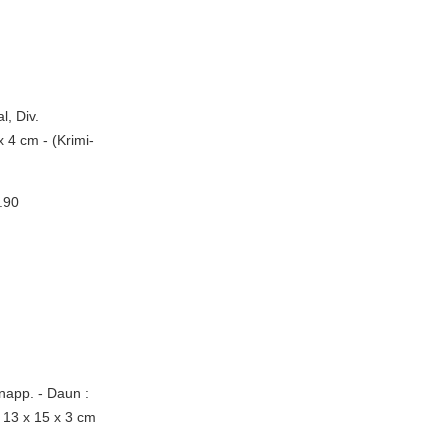
l, Div.
 4 cm - (Krimi-
.90
napp. - Daun :
s 13 x 15 x 3 cm