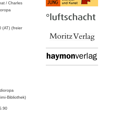
at / Charles
ioropa
(AT) (freier
adioropa
imi-Bibliothek)
6.90