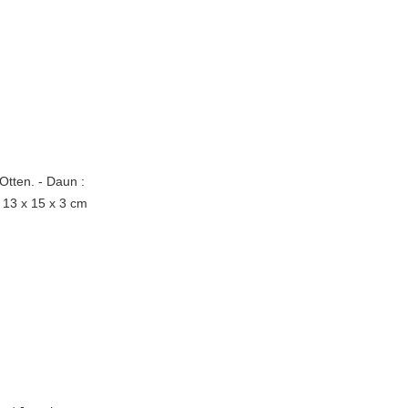
Otten. - Daun :
s 13 x 15 x 3 cm