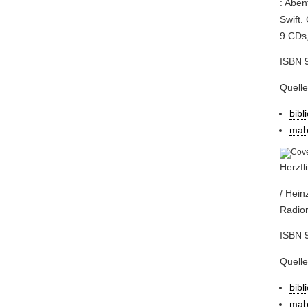
: Abe
Swift.
9 CDs,
ISBN 9
Quell
bibl
mab
Herzf
/ Hein
Radior
ISBN 9
Quell
bibl
mab