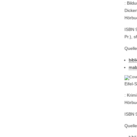
: Bild
Dicken
Hörbuc
ISBN 9
Pr.), s
Quell
bibl
mab
Eifel-
: Krim
Hörbuc
ISBN 9
Quell