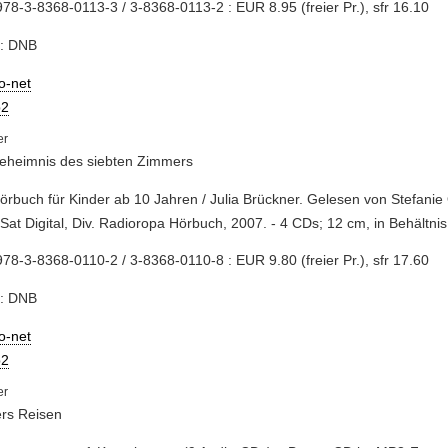
78-3-8368-0113-3 / 3-8368-0113-2 : EUR 8.95 (freier Pr.), sfr 16.10
e: DNB
io-net
2
eheimnis des siebten Zimmers
Hörbuch für Kinder ab 10 Jahren / Julia Brückner. Gelesen von Stefanie 
Sat Digital, Div. Radioropa Hörbuch, 2007. - 4 CDs; 12 cm, in Behältni
78-3-8368-0110-2 / 3-8368-0110-8 : EUR 9.80 (freier Pr.), sfr 17.60
e: DNB
io-net
2
ers Reisen