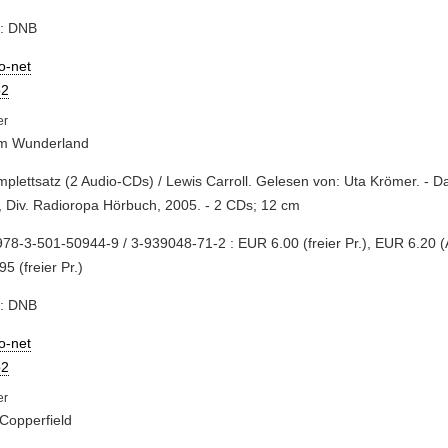
e: DNB
io-net
2
 im Wunderland
mplettsatz (2 Audio-CDs) / Lewis Carroll. Gelesen von: Uta Krömer. - D
l, Div. Radioropa Hörbuch, 2005. - 2 CDs; 12 cm
78-3-501-50944-9 / 3-939048-71-2 : EUR 6.00 (freier Pr.), EUR 6.20 (AT
95 (freier Pr.)
e: DNB
io-net
2
Copperfield