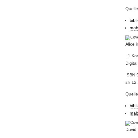
Quell
bibl
mab
Alice
: 1 Ko
Digita
ISBN 9
sfr 12.
Quell
bibl
mab
David 