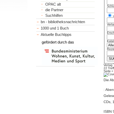
OPAC alt
Schl
die Partner
Suchhilfen
bn - bibliotheksnachrichten
Verl
1000 und 1 Buch
Ersch
Aktuelle Buchtipps
Kata
gefördert durch das
Reze
Verlag 
22 Tref
Seite
<
Die Ab
: Aben
Gelese
CDs, 1
ISBN 9