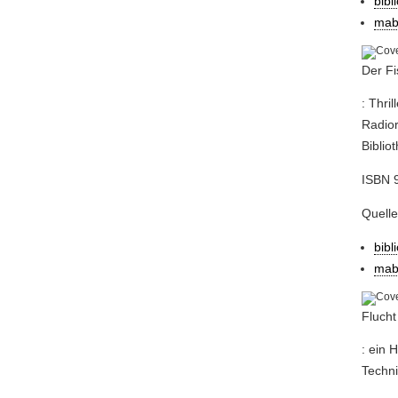
bibl
mab
Der Fi
: Thri
Radior
Biblio
ISBN 9
Quell
bibl
mab
Fluch
: ein 
Techni