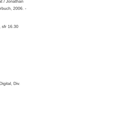
t / Jonathan
örbuch, 2006. -
 sfr 16.30
gital, Div.