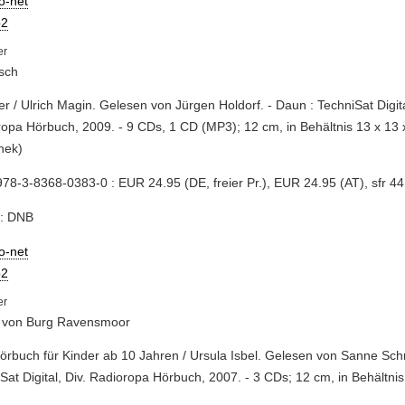
io-net
2
sch
ller / Ulrich Magin. Gelesen von Jürgen Holdorf. - Daun : TechniSat Digita
opa Hörbuch, 2009. - 9 CDs, 1 CD (MP3); 12 cm, in Behältnis 13 x 13 x
thek)
78-3-8368-0383-0 : EUR 24.95 (DE, freier Pr.), EUR 24.95 (AT), sfr 44
e: DNB
io-net
2
t von Burg Ravensmoor
Hörbuch für Kinder ab 10 Jahren / Ursula Isbel. Gelesen von Sanne Sch
Sat Digital, Div. Radioropa Hörbuch, 2007. - 3 CDs; 12 cm, in Behältni