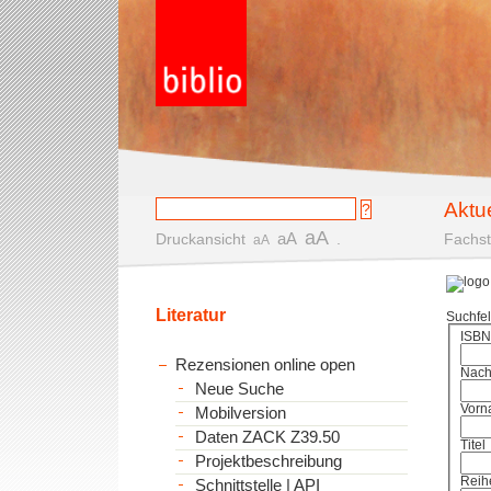
Aktu
aA
aA
Druckansicht
.
Fachst
aA
Literatur
Suchfe
ISBN
Rezensionen online open
Nac
Neue Suche
Vorn
Mobilversion
Daten ZACK Z39.50
Titel
Projektbeschreibung
Reih
Schnittstelle | API