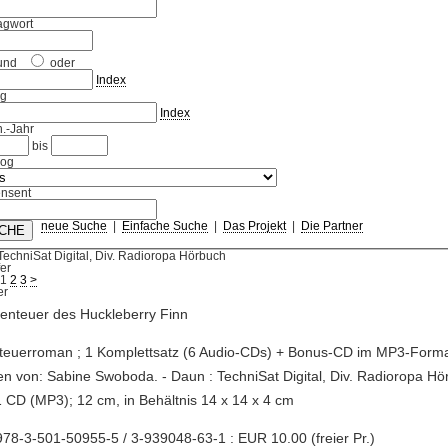
agwort
und
oder
Index
ag
Index
.-Jahr
bis
log
nsent
neue Suche
|
Einfache Suche
|
Das Projekt
|
Die Partner
TechniSat Digital, Div. Radioropa Hörbuch
fer
1
2
3
>
enteuer des Huckleberry Finn
teuerroman ; 1 Komplettsatz (6 Audio-CDs) + Bonus-CD im MP3-Forma
n von: Sabine Swoboda. - Daun : TechniSat Digital, Div. Radioropa Hö
 CD (MP3); 12 cm, in Behältnis 14 x 14 x 4 cm
78-3-501-50955-5 / 3-939048-63-1 : EUR 10.00 (freier Pr.)