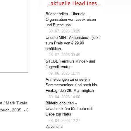
Bücher teilen - Über die
Organisation von Lesekreisen
und Buchclubs
30. 07. 2026 10:25
Unsere MINT-Aktionsbox – jetzt
zum Preis von € 29,90
erhältlich.
28. 07. 2026 09:49
STUBE Fernkurs Kinder- und
Jugendliteratur
09. 06. 2026 11:44
Anmeldungen zu unserem
Sommerseminar sind noch bis
Freitag, den 29. Mai möglich
30. 04. 2026 14:00
t / Mark Twain.
Bilderbuchblüten –
Urlaubslektüre für Leute mit
rbuch, 2005. - 6
Liebe zur Natur
28. 04. 2026 12:27
Advertorial