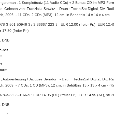
ungsroman ; 1 Komplettsatz (11 Audio-CDs) + 2 Bonus-CD im MP3-Form
s. Gelesen von: Franziska Stawitz. - Daun : TechniSat Digital, Div. Rad
h, 2006. - 11 CDs, 2 CDs (MP3); 12 cm, in Behältnis 14 x 14 x 4 cm
78-3-501-50946-3 / 3-86667-223-3 : EUR 12.00 (freier Pr.), EUR 12.40 
fr 17.80 (freier Pr.)
e: DNB
io-net
2
Sturm
i ; Autorenlesung / Jacques Berndorf. - Daun : TechniSat Digital, Div. R
h, 2009. - 7 CDs, 1 CD (MP3); 12 cm, in Behältnis 13 x 13 x 4 cm - (Kr
78-3-8368-0166-9 : EUR 14.95 (DE) (freier Pr.), EUR 14.95 (AT), sfr 2
e: DNB