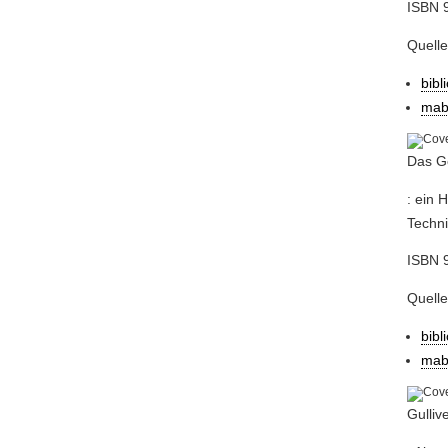
ISBN 9
Quell
bibl
mab
Das G
: ein 
Techni
ISBN 9
Quell
bibl
mab
Gulliv