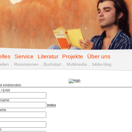
elles
Service
Literatur
Projekte
Über uns
ellen
.
Rezensionen
.
Buchstart
.
Multimedia
.
biblio-blog
ld einblenden
 / EAN
hname
Index
ame
e