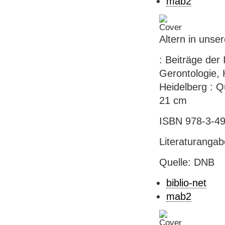
mab2
Altern in unser
: Beiträge der
Gerontologie, H
Heidelberg : Qu
21 cm
ISBN 978-3-49
Literaturanga
Quelle: DNB
biblio-net
mab2