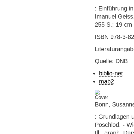
: Einführung in
Imanuel Geiss.
255 S.; 19 cm 
ISBN 978-3-82
Literaturanga
Quelle: DNB
biblio-net
mab2
Bonn, Susanne:
: Grundlagen u
Poschlod. - Wi
Ill., graph. Da