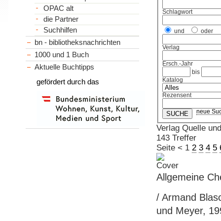
OPAC alt
Schlagwort
die Partner
Suchhilfen
und
oder
bn - bibliotheksnachrichten
Verlag
1000 und 1 Buch
Ersch.-Jahr
Aktuelle Buchtipps
bis
Katalog
gefördert durch das
Rezensent
neue Su
Verlag Quelle un
143 Treffer
Seite
<
1
2
3
4
5
Allgemeine Ch
/ Armand Blasch
und Meyer, 199