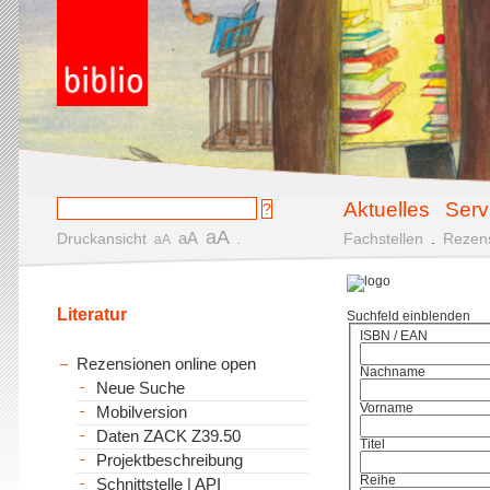
Aktuelles
Serv
aA
aA
Druckansicht
.
Fachstellen
.
Rezen
aA
Literatur
Suchfeld einblenden
ISBN / EAN
Rezensionen online open
Nachname
Neue Suche
Vorname
Mobilversion
Daten ZACK Z39.50
Titel
Projektbeschreibung
Reihe
Schnittstelle | API