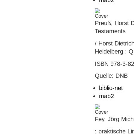
mab2
Preuß, Horst D
Testaments
/ Horst Dietric
Heidelberg : Q
ISBN 978-3-82
Quelle: DNB
biblio-net
mab2
Fey, Jörg Mich
: praktische L