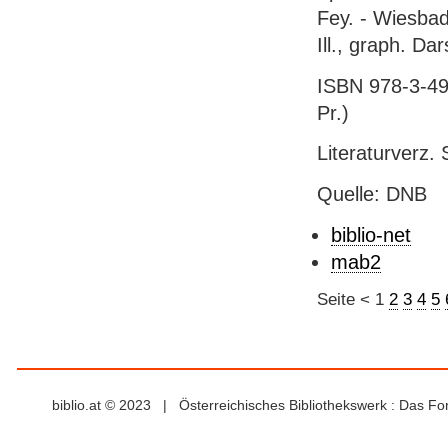
Fey. - Wiesbade
Ill., graph. Da
ISBN 978-3-494
Pr.)
Literaturverz. 
Quelle: DNB
biblio-net
mab2
Seite
<
1
2
3
4
5
biblio.at © 2023 | Österreichisches Bibliothekswerk : Das F