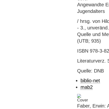
Angewandte En
Jugendalters
/ hrsg. von Hil
- 3., unveränd.
Quelle und Meye
(UTB; 935)
ISBN 978-3-82
Literaturverz. 
Quelle: DNB
biblio-net
mab2
Faber, Erwin: