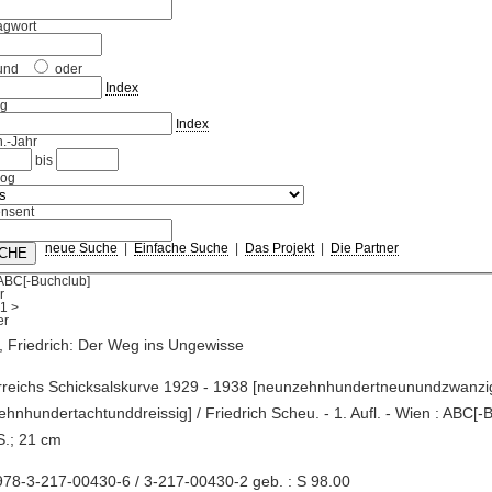
agwort
und
oder
Index
ag
Index
.-Jahr
bis
log
nsent
neue Suche
|
Einfache Suche
|
Das Projekt
|
Die Partner
 ABC[-Buchclub]
r
1
>
 Friedrich: Der Weg ins Ungewisse
rreichs Schicksalskurve 1929 - 1938 [neunzehnhundertneunundzwanzi
hnhundertachtunddreissig] / Friedrich Scheu. - 1. Aufl. - Wien : ABC[-
S.; 21 cm
78-3-217-00430-6 / 3-217-00430-2 geb. : S 98.00