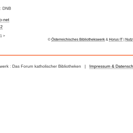
e: DNB
io-net
2
1
>
©
Österreichisches Bibliothekswerk
&
Horus IT
|
Nutz
kswerk : Das Forum katholischer Bibliotheken |
Impressum & Datensch