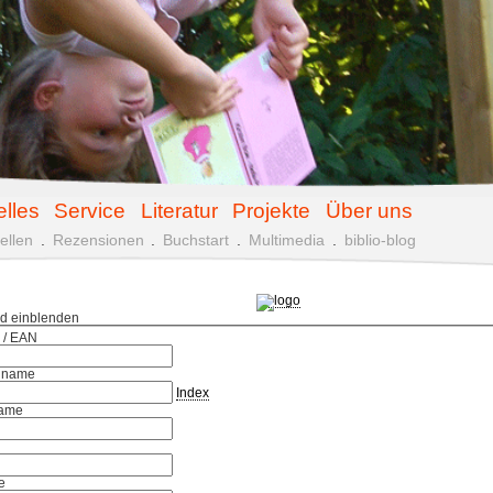
elles
Service
Literatur
Projekte
Über uns
ellen
.
Rezensionen
.
Buchstart
.
Multimedia
.
biblio-blog
ld einblenden
 / EAN
hname
Index
ame
e