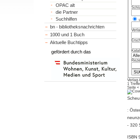
OPAC alt
Schl
die Partner
Suchhilfen
bn - bibliotheksnachrichten
Verl
1000 und 1 Buch
Ersch
Aktuelle Buchtipps
Kata
gefördert durch das
Reze
Verlag
1 Treffe
Seite
<
Scheu,
: Öste
neunze
- 320 
ISBN 9