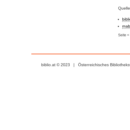
Quell
bibl
mab
Seite
<
biblio.at © 2023 | Österreichisches Bibliothe