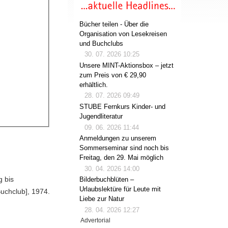
Bücher teilen - Über die
Organisation von Lesekreisen
und Buchclubs
30. 07. 2026 10:25
Unsere MINT-Aktionsbox – jetzt
zum Preis von € 29,90
erhältlich.
28. 07. 2026 09:49
STUBE Fernkurs Kinder- und
Jugendliteratur
09. 06. 2026 11:44
Anmeldungen zu unserem
Sommerseminar sind noch bis
Freitag, den 29. Mai möglich
30. 04. 2026 14:00
g bis
Bilderbuchblüten –
Urlaubslektüre für Leute mit
Buchclub], 1974.
Liebe zur Natur
28. 04. 2026 12:27
Advertorial