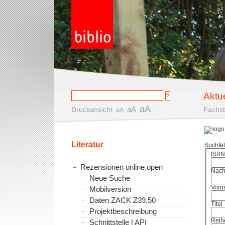
Aktu
aA
aA
Druckansicht
.
Fachst
aA
Literatur
Suchfe
ISBN
Rezensionen online open
Nac
Neue Suche
Vorn
Mobilversion
Daten ZACK Z39.50
Titel
Projektbeschreibung
Reih
Schnittstelle | API