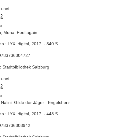
io-net
2
, Mona: Feel again
n : LYX. digital, 2017. - 340 S.
9783736304727
: Stadtbibliothek Salzburg
io-net
2
 Nalini: Gilde der Jäger - Engelsherz
n : LYX. digital, 2017. - 448 S.
9783736303942