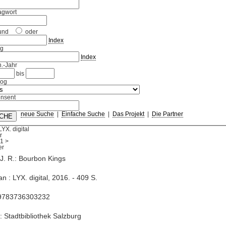
agwort
und
oder
Index
ag
Index
.-Jahr
bis
log
nsent
neue Suche
|
Einfache Suche
|
Das Projekt
|
Die Partner
LYX. digital
r
1
>
J. R.: Bourbon Kings
n : LYX. digital, 2016. - 409 S.
9783736303232
: Stadtbibliothek Salzburg