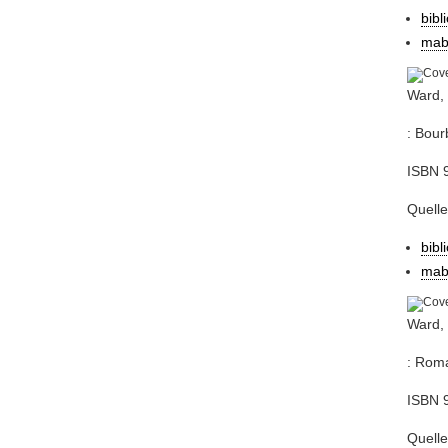
bibl
mab
Ward, 
: Bour
ISBN 
Quelle
bibl
mab
Ward, 
: Roma
ISBN 
Quelle