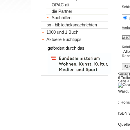
OPAC alt
Schl
die Partner
Suchhilfen
bn - bibliotheksnachrichten
Verl
1000 und 1 Buch
Ersch
Aktuelle Buchtipps
Kata
gefördert durch das
Reze
Verlag 
6 Treffe
Seite
<
Ward, 
: Roma
ISBN 
Quelle