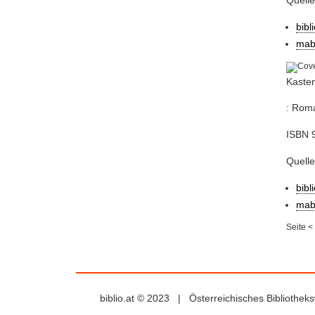
Quelle
bibl
mab
Kasten
: Roma
ISBN 
Quelle
bibl
mab
Seite
<
biblio.at © 2023 | Österreichisches Bibliothe