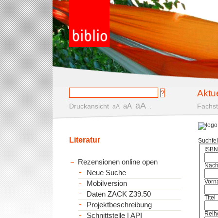
Aktu
aA
aA
Druckansicht
.
Fachst
aA
Literatur
Suchfe
ISBN
Rezensionen online open
Nac
Neue Suche
Vorn
Mobilversion
Daten ZACK Z39.50
Titel
Projektbeschreibung
Reih
Schnittstelle | API