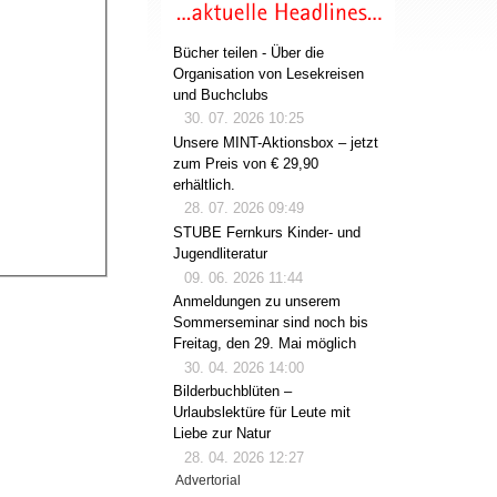
Bücher teilen - Über die
Organisation von Lesekreisen
und Buchclubs
30. 07. 2026 10:25
Unsere MINT-Aktionsbox – jetzt
zum Preis von € 29,90
erhältlich.
28. 07. 2026 09:49
STUBE Fernkurs Kinder- und
Jugendliteratur
09. 06. 2026 11:44
Anmeldungen zu unserem
Sommerseminar sind noch bis
Freitag, den 29. Mai möglich
30. 04. 2026 14:00
Bilderbuchblüten –
Urlaubslektüre für Leute mit
Liebe zur Natur
28. 04. 2026 12:27
Advertorial