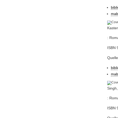
bibl
mab
Kasten
: Roma
ISBN 
Quelle
bibl
mab
Singh,
: Roma
ISBN 