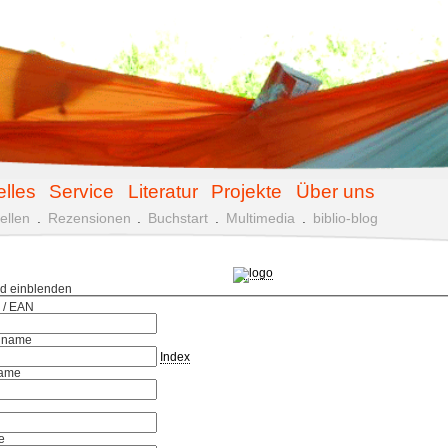
elles
Service
Literatur
Projekte
Über uns
ellen
.
Rezensionen
.
Buchstart
.
Multimedia
.
biblio-blog
ld einblenden
 / EAN
hname
Index
ame
e