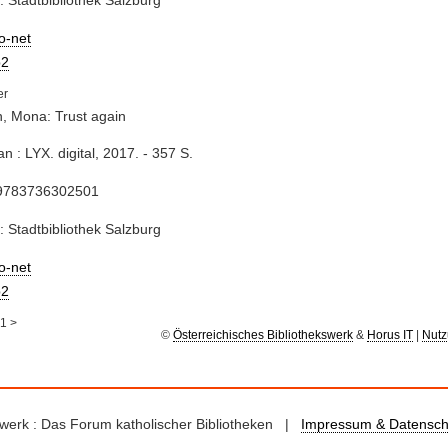
: Stadtbibliothek Salzburg
io-net
2
, Mona: Trust again
n : LYX. digital, 2017. - 357 S.
9783736302501
: Stadtbibliothek Salzburg
io-net
2
1
>
©
Österreichisches Bibliothekswerk
&
Horus IT
|
Nutz
kswerk : Das Forum katholischer Bibliotheken |
Impressum & Datensch