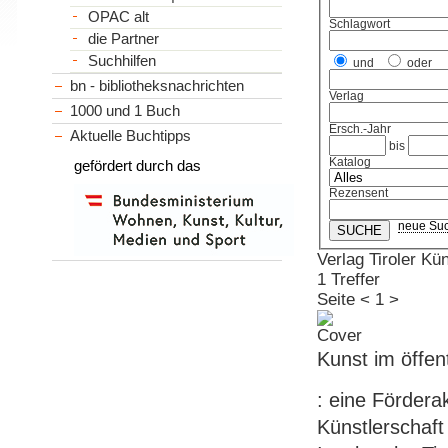
OPAC alt
Schlagwort
die Partner
Suchhilfen
und
oder
bn - bibliotheksnachrichten
Verlag
1000 und 1 Buch
Ersch.-Jahr
Aktuelle Buchtipps
bis
Katalog
gefördert durch das
Rezensent
neue Su
Verlag Tiroler Kü
1 Treffer
Seite
<
1
>
Kunst im öffen
: eine Fördera
Künstlerschaft