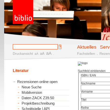
Aktuelles
Serv
aA
aA
Druckansicht
.
Fachstellen
.
Rezen
aA
Literatur
Suchfeld einblenden
ISBN / EAN
Rezensionen online open
Nachname
Neue Suche
Vorname
Mobilversion
Daten ZACK Z39.50
Titel
Projektbeschreibung
Reihe
Schnittstelle | API