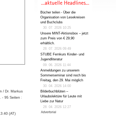
Bücher teilen - Über die
Organisation von Lesekreisen
und Buchclubs
30. 07. 2026 10:25
Unsere MINT-Aktionsbox – jetzt
zum Preis von € 29,90
erhältlich.
28. 07. 2026 09:49
STUBE Fernkurs Kinder- und
Jugendliteratur
09. 06. 2026 11:44
Anmeldungen zu unserem
Sommerseminar sind noch bis
Freitag, den 29. Mai möglich
30. 04. 2026 14:00
n / Dr. Markus
Bilderbuchblüten –
Urlaubslektüre für Leute mit
 - 95 Seiten :
Liebe zur Natur
28. 04. 2026 12:27
Advertorial
3.40 (AT)