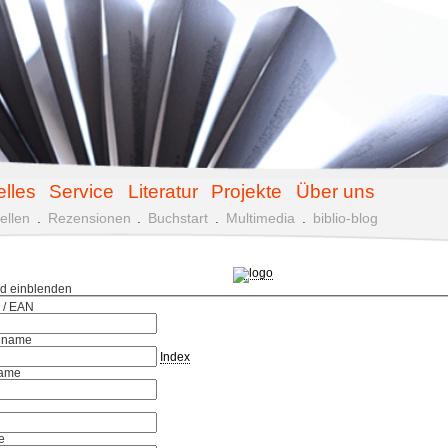
elles
Service
Literatur
Projekte
Über uns
ellen
.
Rezensionen
.
Buchstart
.
Multimedia
.
biblio-blog
ld einblenden
 / EAN
hname
Index
ame
e