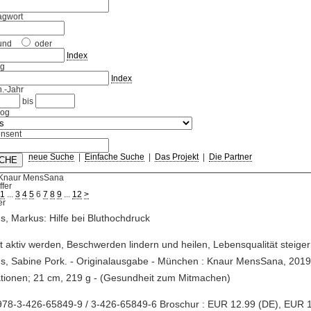
agwort
und
oder
Index
ag
Index
.-Jahr
bis
log
nsent
neue Suche
|
Einfache Suche
|
Das Projekt
|
Die Partner
 Knaur MensSana
ffer
1
...
3
4
5
6
7
8
9
...
12
>
ns, Markus: Hilfe bei Bluthochdruck
st aktiv werden, Beschwerden lindern und heilen, Lebensqualität steiger
ns, Sabine Pork. - Originalausgabe - München : Knaur MensSana, 2019.
rationen; 21 cm, 219 g - (Gesundheit zum Mitmachen)
978-3-426-65849-9 / 3-426-65849-6 Broschur : EUR 12.99 (DE), EUR 1