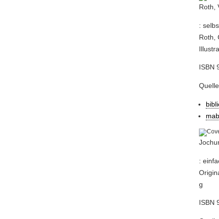
Roth, 
: selb
Roth, 
Illust
ISBN 
Quell
bibl
mab
Jochum
: einf
Origin
g
ISBN 