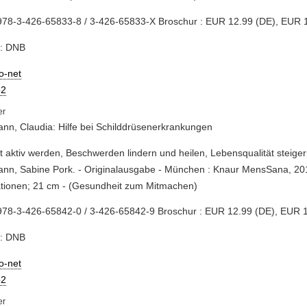
978-3-426-65833-8 / 3-426-65833-X Broschur : EUR 12.99 (DE), EUR 
e: DNB
io-net
2
n, Claudia: Hilfe bei Schilddrüsenerkrankungen
st aktiv werden, Beschwerden lindern und heilen, Lebensqualität steiger
n, Sabine Pork. - Originalausgabe - München : Knaur MensSana, 2019
rationen; 21 cm - (Gesundheit zum Mitmachen)
978-3-426-65842-0 / 3-426-65842-9 Broschur : EUR 12.99 (DE), EUR 1
e: DNB
io-net
2