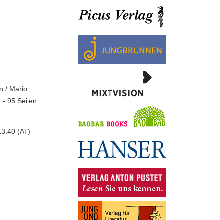
n / Mario
- 95 Seiten :
13.40 (AT)