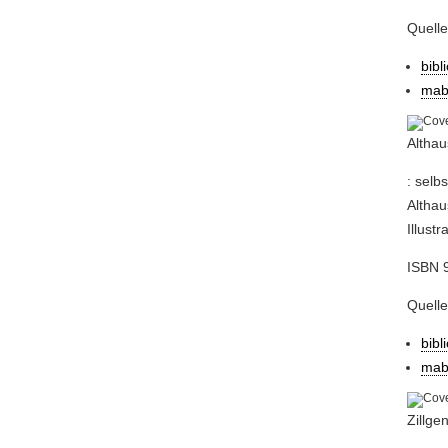
Quell
bibl
mab
Althau
: selb
Althau
Illust
ISBN 
Quell
bibl
mab
Zillge