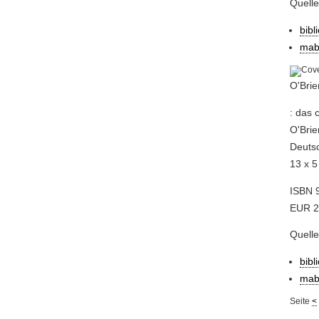
Quell
bibl
mab
O'Brie
: das 
O'Brie
Deutsc
13 x 5
ISBN 9
EUR 2
Quell
bibl
mab
Seite
<