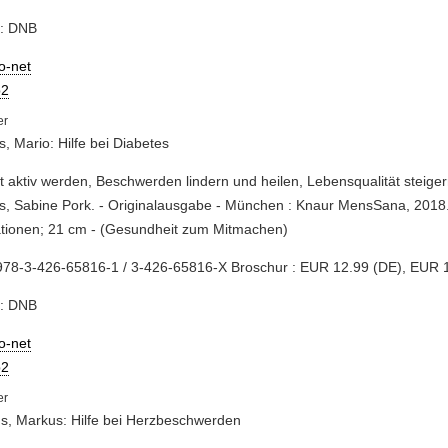
e: DNB
io-net
2
s, Mario: Hilfe bei Diabetes
st aktiv werden, Beschwerden lindern und heilen, Lebensqualität steiger
s, Sabine Pork. - Originalausgabe - München : Knaur MensSana, 2018. 
rationen; 21 cm - (Gesundheit zum Mitmachen)
978-3-426-65816-1 / 3-426-65816-X Broschur : EUR 12.99 (DE), EUR 
e: DNB
io-net
2
ns, Markus: Hilfe bei Herzbeschwerden