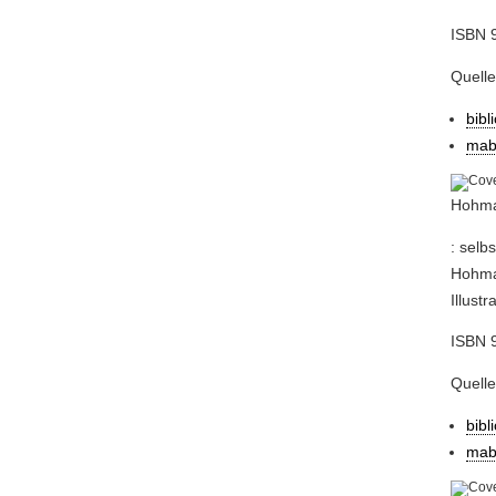
ISBN 
Quell
bibl
mab
Hohman
: selb
Hohman
Illust
ISBN 
Quell
bibl
mab