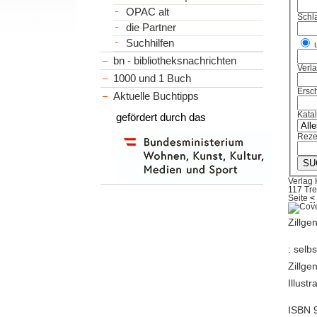
OPAC alt
Schl
die Partner
Suchhilfen
bn - bibliotheksnachrichten
Verl
1000 und 1 Buch
Ersch
Aktuelle Buchtipps
Kata
gefördert durch das
Reze
Verlag
117 Tre
Seite
<
Zillge
: selb
Zillge
Illust
ISBN 