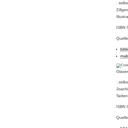
: selb
Zillge
Illust
ISBN 
Quell
bibl
mab
Glaser
: selb
Joachi
Seiten
ISBN 
Quell