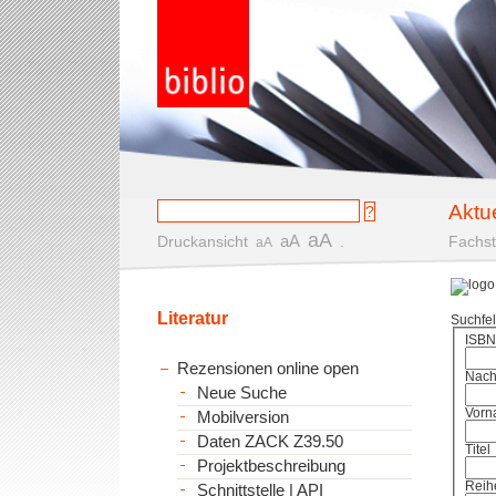
Aktu
aA
aA
Druckansicht
.
Fachst
aA
Literatur
Suchfe
ISBN
Rezensionen online open
Nac
Neue Suche
Vorn
Mobilversion
Daten ZACK Z39.50
Titel
Projektbeschreibung
Reih
Schnittstelle | API