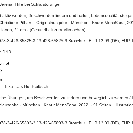
Verena: Hilfe bei Schlafstörungen
st aktiv werden, Beschwerden lindern und heilen, Lebensqualität steige
Christiane Pithan. - Originalausgabe - München : Knaur MensSana, 2018
rationen; 21 cm - (Gesundheit zum Mitmachen)
978-3-426-65825-3 / 3-426-65825-9 Broschur : EUR 12.99 (DE), EUR 1
e: DNB
io-net
2
, Inka: Das HüftHeilbuch
ache Übungen, um Beschwerden zu lindern und beweglich zu werden / 
alausgabe - München : Knaur MensSana, 2022. - 91 Seiten : Illustrati
978-3-426-65893-2 / 3-426-65893-3 Broschur : EUR 12.99 (DE), EUR 1