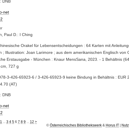
e: DNB
io-net
2
n, Paul D.: I Ching
chinesische Orakel für Lebensentscheidungen : 64 Karten mit Anleitung
n ; Illustration: Joan Larimore ; aus dem amerikanischen Englisch von 
he Erstausgabe - München : Knaur MensSana, 2023. - 1 Behältnis (64 
 cm, 727 g
78-3-426-65923-6 / 3-426-65923-9 keine Bindung in Behältnis : EUR 
4.70 (AT)
e: DNB
io-net
2
1
...
3
4
5
6
7
8
9
...
12
>
©
Österreichisches Bibliothekswerk
&
Horus IT
|
Nutz