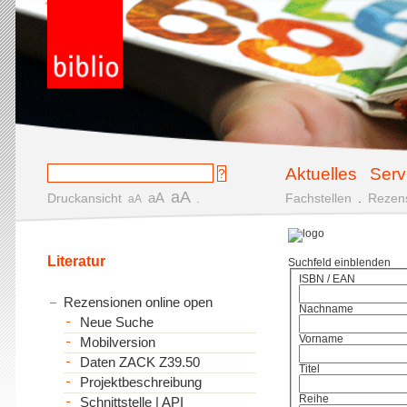
Aktuelles
Serv
aA
aA
Druckansicht
.
Fachstellen
.
Rezen
aA
Literatur
Suchfeld einblenden
ISBN / EAN
Rezensionen online open
Nachname
Neue Suche
Vorname
Mobilversion
Daten ZACK Z39.50
Titel
Projektbeschreibung
Reihe
Schnittstelle | API