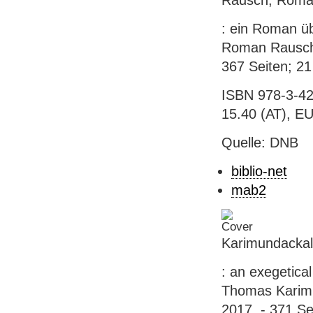
Rausch, Roma
: ein Roman üb
Roman Rausch. 
367 Seiten; 2
ISBN 978-3-42
15.40 (AT), E
Quelle: DNB
biblio-net
mab2
Karimundackal
: an exegetical
Thomas Karimun
2017. - 371 Se