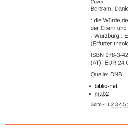
Bertram, Dani
: die Würde d
der Eltern und
- Würzburg : E
(Erfurter theo
ISBN 978-3-42
(AT), EUR 24.
Quelle: DNB
biblio-net
mab2
Seite
<
1
2
3
4
5