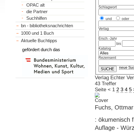
OPAC alt
Schlagwort
die Partner
Suchhilfen
und
oder
bn - bibliotheksnachrichten
Verlag
1000 und 1 Buch
Ersch.-Jahr
Aktuelle Buchtipps
bis
Katalog
gefördert durch das
Rezensent
neue Su
Verlag Echter Ver
43 Treffer
Seite
<
1
2
3
4
5
Fuchs, Ottmar
: ökumenisch f
Auflage - Würz