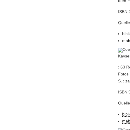
dem Fr
ISBN 
Quelle
bibl
mab
Kayser
: 60 R
Fotos 
S. : zah
ISBN 9
Quelle
bibl
mab