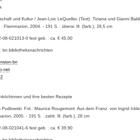
a
schaft und Kultur / Jean-Loic LeQuellec (Text). Tiziana und Gianni Bald
s : Flammarion, 2004. - 191 S. : überw. Ill. (farb.); 28,5 cm
-08-021013-0 fest geb. : ca. € 45,00
: bn.bibliotheksnachrichten
ension-bn
io-net
2
nköchinnen und ihre besten Rezepte
es Pudlowski. Fot.: Maurice Rougemont. Aus dem Franz. von Ingrid Ickler.
rion, 2005. - 191 S. : zahlr. Ill. (farb.); 28 cm
-08-021041-6 fest geb. : ca. € 39,90
: bn.bibliotheksnachrichten