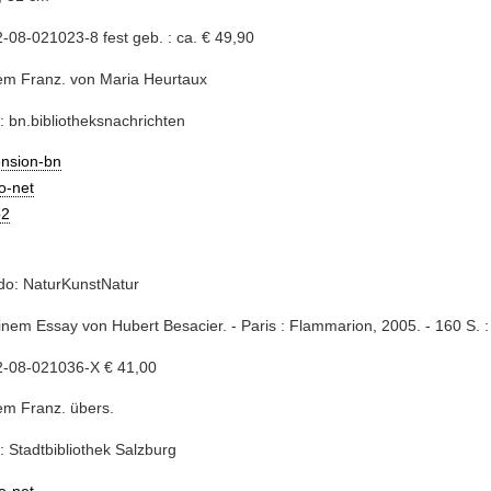
-08-021023-8 fest geb. : ca. € 49,90
em Franz. von Maria Heurtaux
: bn.bibliotheksnachrichten
ension-bn
io-net
2
do: NaturKunstNatur
einem Essay von Hubert Besacier. - Paris : Flammarion, 2005. - 160 S. : 
2-08-021036-X € 41,00
em Franz. übers.
: Stadtbibliothek Salzburg