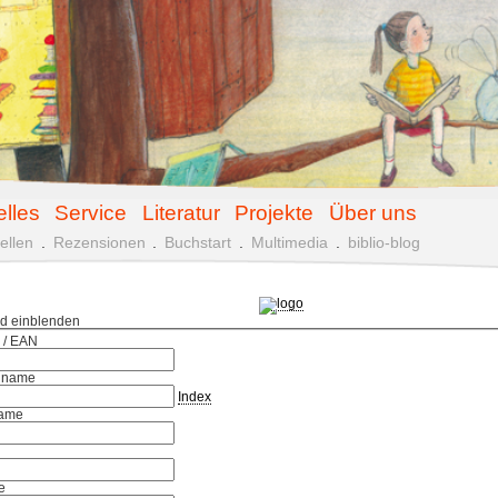
elles
Service
Literatur
Projekte
Über uns
ellen
.
Rezensionen
.
Buchstart
.
Multimedia
.
biblio-blog
ld einblenden
 / EAN
hname
Index
ame
e