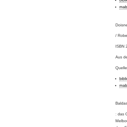
bibl
mab
Doisne
/ Robe
ISBN 
Aus d
Quelle
bibl
mab
Baldas
: das 
Melbou