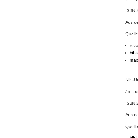
ISBN 2
Aus d
Quelle
rez
bibl
mab
Nils-U
/ mit 
ISBN 
Aus d
Quelle