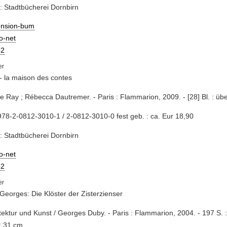
: Stadtbücherei Dornbirn
ension-bum
io-net
2
 - la maison des contes
 le Ray ; Rébecca Dautremer. - Paris : Flammarion, 2009. - [28] Bl. : über
78-2-0812-3010-1 / 2-0812-3010-0 fest geb. : ca. Eur 18,90
: Stadtbücherei Dornbirn
io-net
2
Georges: Die Klöster der Zisterzienser
itektur und Kunst / Georges Duby. - Paris : Flammarion, 2004. - 197 S. : 
); 31 cm