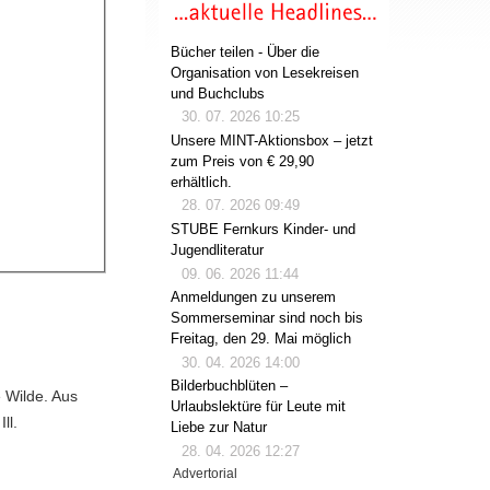
Bücher teilen - Über die
Organisation von Lesekreisen
und Buchclubs
30. 07. 2026 10:25
Unsere MINT-Aktionsbox – jetzt
zum Preis von € 29,90
erhältlich.
28. 07. 2026 09:49
STUBE Fernkurs Kinder- und
Jugendliteratur
09. 06. 2026 11:44
Anmeldungen zu unserem
Sommerseminar sind noch bis
Freitag, den 29. Mai möglich
30. 04. 2026 14:00
Bilderbuchblüten –
e Wilde. Aus
Urlaubslektüre für Leute mit
ll.
Liebe zur Natur
28. 04. 2026 12:27
Advertorial