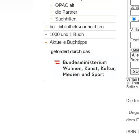
OPAC alt
Schl
die Partner
Suchhilfen
bn - bibliotheksnachrichten
Verl
1000 und 1 Buch
Ersch
Aktuelle Buchtipps
Kata
gefördert durch das
Reze
Verlag
20 Tref
Seite
<
Die In
: Unge
dem Fr
ISBN 2