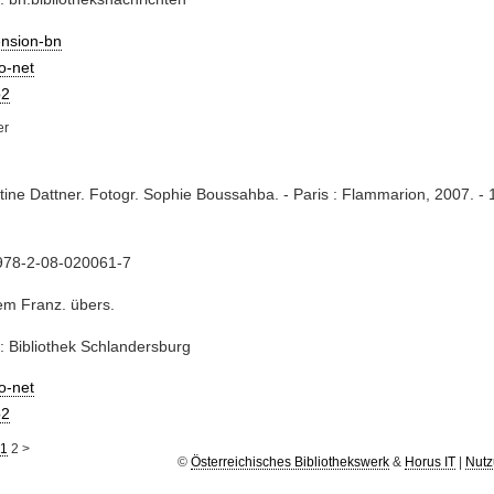
ension-bn
io-net
2
stine Dattner. Fotogr. Sophie Boussahba. - Paris : Flammarion, 2007. - 
978-2-08-020061-7
em Franz. übers.
: Bibliothek Schlandersburg
io-net
2
1
2
>
©
Österreichisches Bibliothekswerk
&
Horus IT
|
Nutz