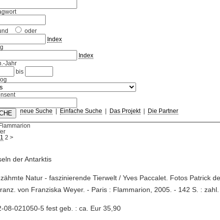
agwort
und
oder
Index
ag
Index
.-Jahr
bis
log
nsent
neue Suche
|
Einfache Suche
|
Das Projekt
|
Die Partner
 Flammarion
fer
1
2
>
seln der Antarktis
zähmte Natur - faszinierende Tierwelt / Yves Paccalet. Fotos Patrick d
anz. von Franziska Weyer. - Paris : Flammarion, 2005. - 142 S. : zahl. I
-08-021050-5 fest geb. : ca. Eur 35,90