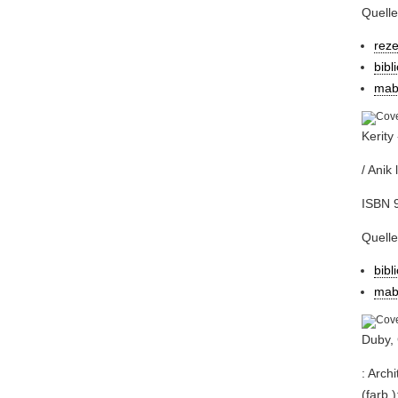
Quelle
rez
bibl
mab
Kerity
/ Anik
ISBN 9
Quelle
bibl
mab
Duby, 
: Arch
(farb.