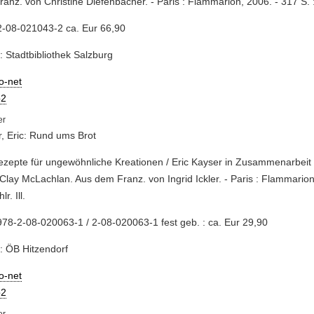
anz. von Christine Diefenbacher. - Paris : Flammarion, 2006. - 317 S. : z
2-08-021043-2 ca. Eur 66,90
: Stadtbibliothek Salzburg
io-net
2
, Eric: Rund ums Brot
ezepte für ungewöhnliche Kreationen / Eric Kayser in Zusammenarbeit m
Clay McLachlan. Aus dem Franz. von Ingrid Ickler. - Paris : Flammarion
lr. Ill.
78-2-08-020063-1 / 2-08-020063-1 fest geb. : ca. Eur 29,90
: ÖB Hitzendorf
io-net
2