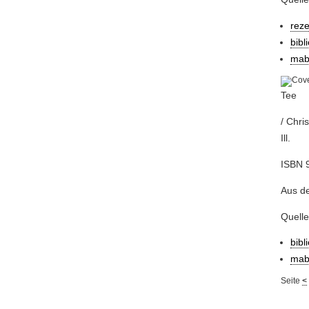
rez
bibl
mab
Tee
/ Chri
Ill.
ISBN 
Aus d
Quelle
bibl
mab
Seite
<