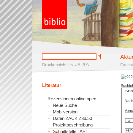
Aktu
aA
aA
Druckansicht
.
Fachst
aA
Literatur
Suchfe
ISBN
Rezensionen online open
Nac
Neue Suche
Vorn
Mobilversion
Daten ZACK Z39.50
Titel
Projektbeschreibung
Reih
Schnittstelle | API