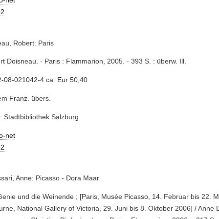
io-net
2
au, Robert: Paris
rt Doisneau. - Paris : Flammarion, 2005. - 393 S. : überw. Ill.
2-08-021042-4 ca. Eur 50,40
em Franz. übers.
: Stadtbibliothek Salzburg
io-net
2
sari, Anne: Picasso - Dora Maar
Genie und die Weinende ; [Paris, Musée Picasso, 14. Februar bis 22. M
rne, National Gallery of Victoria, 29. Juni bis 8. Oktober 2006] / Anne 