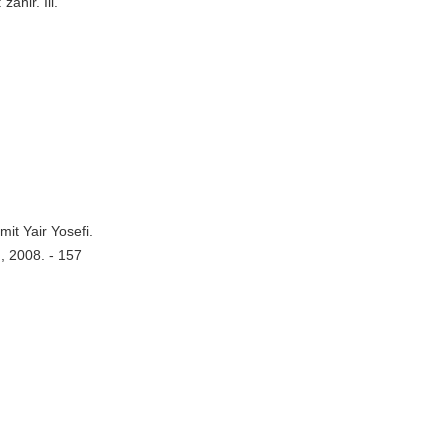
ahlr. Ill.
it Yair Yosefi.
, 2008. - 157