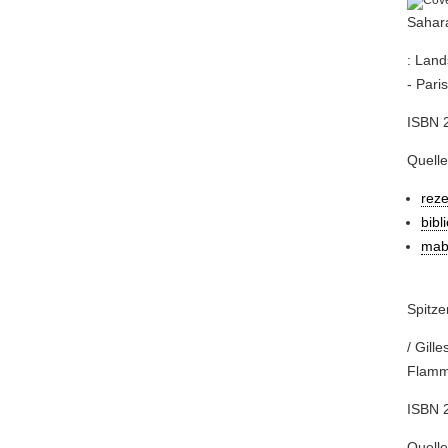
Sahar
: Land
- Pari
ISBN 2
Quelle
rez
bibl
mab
Spitze
/ Gill
Flamma
ISBN 2
Quelle