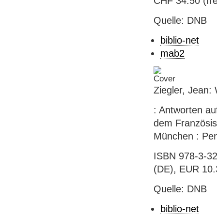
CHF 34.50 (fre
Quelle: DNB
biblio-net
mab2
Ziegler, Jean:
: Antworten au
dem Französisc
München : Peng
ISBN 978-3-32
(DE), EUR 10.3
Quelle: DNB
biblio-net