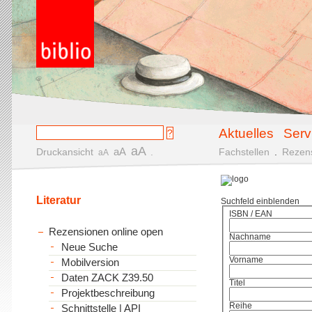
Aktuelles
Serv
aA
aA
Druckansicht
.
Fachstellen
.
Rezen
aA
Literatur
Suchfeld einblenden
ISBN / EAN
Rezensionen online open
Nachname
Neue Suche
Vorname
Mobilversion
Daten ZACK Z39.50
Titel
Projektbeschreibung
Reihe
Schnittstelle | API