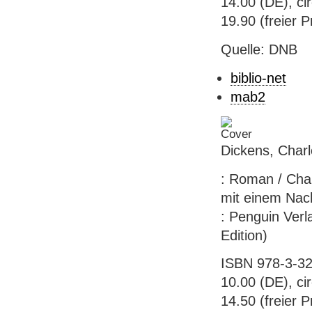
14.00 (DE), ci
19.90 (freier P
Quelle: DNB
biblio-net
mab2
Dickens, Char
: Roman / Char
mit einem Nach
: Penguin Verl
Edition)
ISBN 978-3-32
10.00 (DE), ci
14.50 (freier P