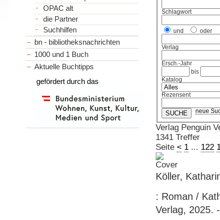
OPAC alt
Schlagwort
die Partner
Suchhilfen
und
oder
bn - bibliotheksnachrichten
Verlag
1000 und 1 Buch
Ersch.-Jahr
Aktuelle Buchtipps
bis
Katalog
gefördert durch das
Rezensent
neue Su
Verlag Penguin V
1341 Treffer
Seite
<
1
...
122
Köller, Kathar
: Roman / Kath
Verlag, 2025. 