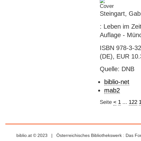
Steingart, Ga
: Leben im Zei
Auflage - Münc
ISBN 978-3-32
(DE), EUR 10.3
Quelle: DNB
biblio-net
mab2
Seite
<
1
...
122
biblio.at © 2023 | Österreichisches Bibliothekswerk : Das F