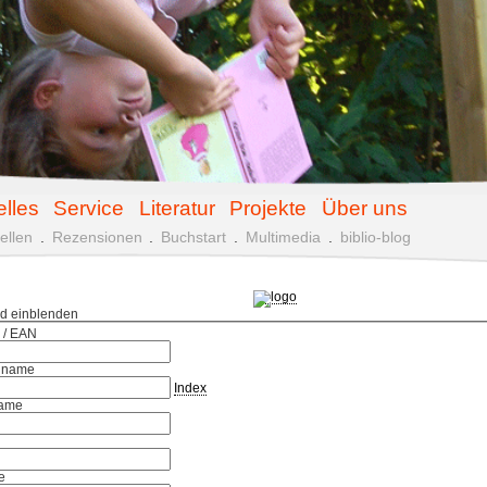
elles
Service
Literatur
Projekte
Über uns
ellen
.
Rezensionen
.
Buchstart
.
Multimedia
.
biblio-blog
ld einblenden
 / EAN
hname
Index
ame
e