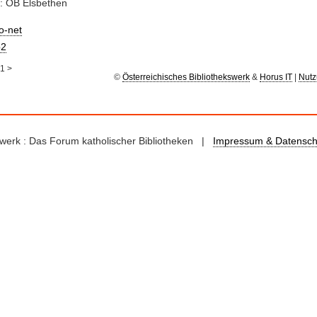
: ÖB Elsbethen
io-net
2
1
>
©
Österreichisches Bibliothekswerk
&
Horus IT
|
Nutz
kswerk : Das Forum katholischer Bibliotheken |
Impressum & Datensch