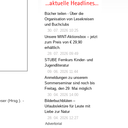
Bücher teilen - Über die
Organisation von Lesekreisen
und Buchclubs
30. 07. 2026 10:25
Unsere MINT-Aktionsbox – jetzt
zum Preis von € 29,90
erhältlich.
28. 07. 2026 09:49
STUBE Fernkurs Kinder- und
Jugendliteratur
09. 06. 2026 11:44
Anmeldungen zu unserem
Sommerseminar sind noch bis
Freitag, den 29. Mai möglich
30. 04. 2026 14:00
ser (Hrsg.). -
Bilderbuchblüten –
Urlaubslektüre für Leute mit
Liebe zur Natur
28. 04. 2026 12:27
Advertorial