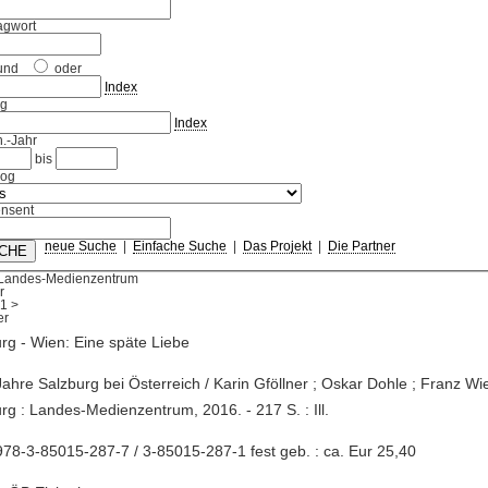
agwort
und
oder
Index
ag
Index
.-Jahr
bis
log
nsent
neue Suche
|
Einfache Suche
|
Das Projekt
|
Die Partner
 Landes-Medienzentrum
r
1
>
rg - Wien: Eine späte Liebe
Jahre Salzburg bei Österreich / Karin Gföllner ; Oskar Dohle ; Franz Wie
rg : Landes-Medienzentrum, 2016. - 217 S. : Ill.
78-3-85015-287-7 / 3-85015-287-1 fest geb. : ca. Eur 25,40