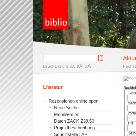
Aktu
aA
aA
Druckansicht
.
Fachst
aA
Literatur
Suchfe
ISBN
Rezensionen online open
Nac
Neue Suche
Vorn
Mobilversion
Daten ZACK Z39.50
Titel
Projektbeschreibung
Reih
Schnittstelle | API