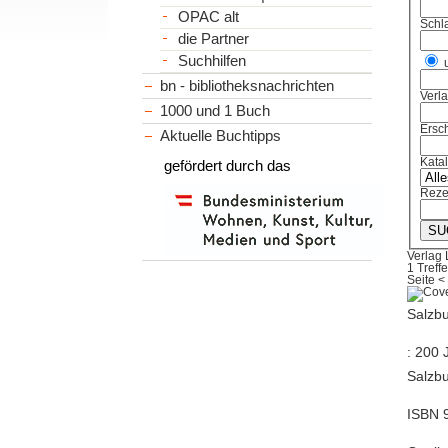
OPAC alt
Schl
die Partner
Suchhilfen
bn - bibliotheksnachrichten
Verl
1000 und 1 Buch
Ersch
Aktuelle Buchtipps
Kata
gefördert durch das
Reze
Verlag
1 Treffe
Seite
<
Salzbu
: 200 
Salzbu
ISBN 9