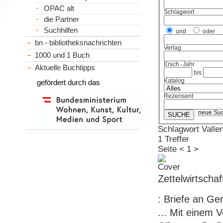
OPAC alt
Schlagwort
die Partner
Suchhilfen
und
oder
bn - bibliotheksnachrichten
Verlag
1000 und 1 Buch
Ersch.-Jahr
Aktuelle Buchtipps
bis
Katalog
gefördert durch das
Rezensent
neue Su
Schlagwort Vallen
1 Treffer
Seite
<
1
>
Zettelwirtschaf
: Briefe an Ge
... Mit einem 