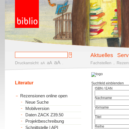
Aktuelles
Serv
aA
aA
Druckansicht
.
Fachstellen
.
Rezen
aA
Literatur
Suchfeld einblenden
ISBN / EAN
Rezensionen online open
Nachname
Neue Suche
Vorname
Mobilversion
Daten ZACK Z39.50
Titel
Projektbeschreibung
Reihe
Schnittstelle | API