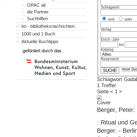
OPAC alt
Schlagwort
die Partner
Suchhilfen
und
oder
bn - bibliotheksnachrichten
Verlag
1000 und 1 Buch
Ersch.-Jahr
Aktuelle Buchtipps
bis
Katalog
gefördert durch das
Rezensent
neue Su
Schlagwort Gada
1 Treffer
Seite
<
1
>
Berger, Peter:
: Ritual und G
Berger. - Berlin