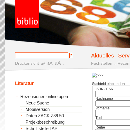
Aktuelles
Serv
aA
aA
Druckansicht
.
Fachstellen
.
Rezen
aA
Literatur
Suchfeld einblenden
ISBN / EAN
Rezensionen online open
Nachname
Neue Suche
Vorname
Mobilversion
Daten ZACK Z39.50
Titel
Projektbeschreibung
Reihe
Schnittstelle | API