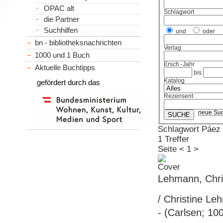
OPAC alt
Schlagwort
die Partner
Suchhilfen
und
oder
bn - bibliotheksnachrichten
Verlag
1000 und 1 Buch
Ersch.-Jahr
Aktuelle Buchtipps
bis
Katalog
gefördert durch das
Rezensent
neue Su
Schlagwort Páez
1 Treffer
Seite
<
1
>
Lehmann, Chris
/ Christine Le
- (Carlsen; 10