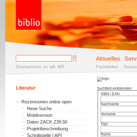
Aktuelles
Serv
aA
aA
Druckansicht
.
Fachstellen
.
Rezen
aA
Literatur
Suchfeld einblenden
ISBN / EAN
Rezensionen online open
Nachname
Neue Suche
Vorname
Mobilversion
Daten ZACK Z39.50
Titel
Projektbeschreibung
Reihe
Schnittstelle | API