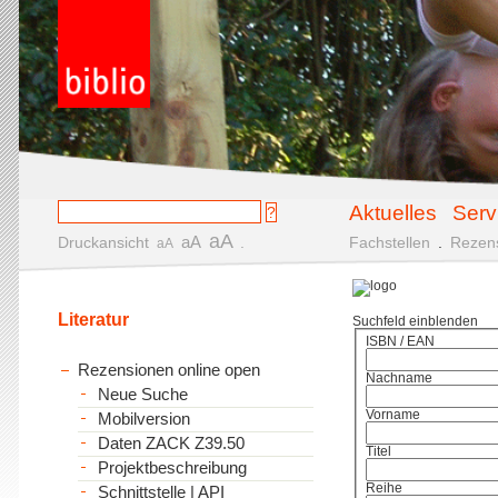
Aktuelles
Serv
aA
aA
Druckansicht
.
Fachstellen
.
Rezen
aA
Literatur
Suchfeld einblenden
ISBN / EAN
Rezensionen online open
Nachname
Neue Suche
Vorname
Mobilversion
Daten ZACK Z39.50
Titel
Projektbeschreibung
Reihe
Schnittstelle | API