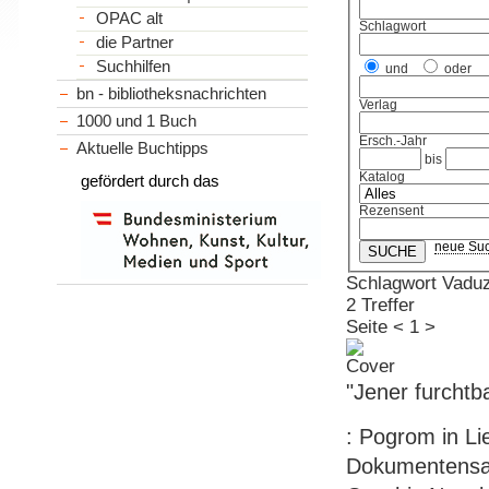
OPAC alt
Schlagwort
die Partner
Suchhilfen
und
oder
bn - bibliotheksnachrichten
Verlag
1000 und 1 Buch
Ersch.-Jahr
Aktuelle Buchtipps
bis
Katalog
gefördert durch das
Rezensent
neue Su
Schlagwort Vadu
2 Treffer
Seite
<
1
>
"Jener furchtba
: Pogrom in Lie
Dokumentensam