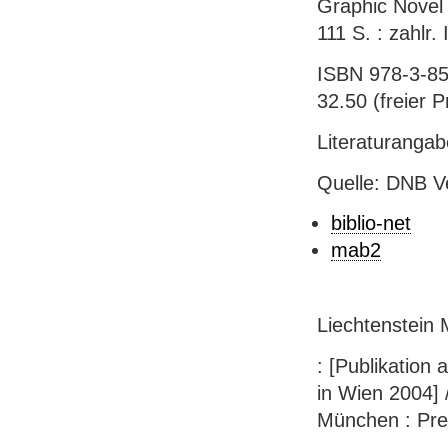
Graphic Novel 
111 S. : zahlr. 
ISBN 978-3-857
32.50 (freier Pr
Literaturanga
Quelle: DNB V
biblio-net
mab2
Liechtenstein
: [Publikation
in Wien 2004] 
München : Prest