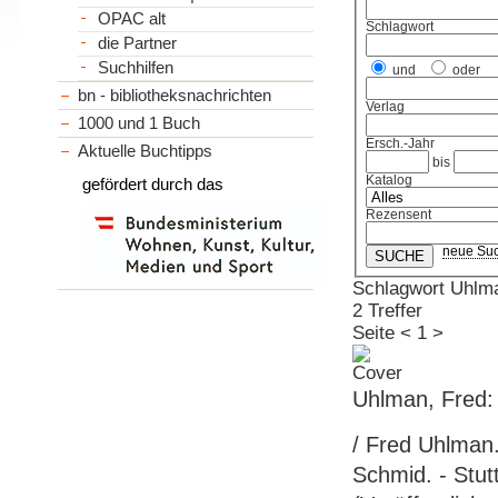
OPAC alt
Schlagwort
die Partner
Suchhilfen
und
oder
bn - bibliotheksnachrichten
Verlag
1000 und 1 Buch
Ersch.-Jahr
Aktuelle Buchtipps
bis
Katalog
gefördert durch das
Rezensent
neue Su
Schlagwort Uhlm
2 Treffer
Seite
<
1
>
Uhlman, Fred: 
/ Fred Uhlman
Schmid. - Stutt