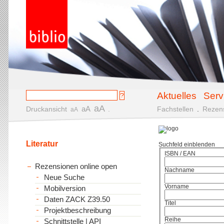
Aktuelles
Serv
aA
aA
Druckansicht
.
Fachstellen
.
Rezen
aA
Literatur
Suchfeld einblenden
ISBN / EAN
Rezensionen online open
Nachname
Neue Suche
Vorname
Mobilversion
Daten ZACK Z39.50
Titel
Projektbeschreibung
Reihe
Schnittstelle | API