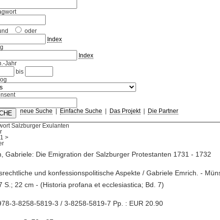
agwort
und
oder
Index
ag
Index
.-Jahr
bis
log
nsent
neue Suche
|
Einfache Suche
|
Das Projekt
|
Die Partner
wort Salzburger Exulanten
r
1
>
, Gabriele: Die Emigration der Salzburger Protestanten 1731 - 1732
hsrechtliche und konfessionspolitische Aspekte / Gabriele Emrich. - Münst
87 S.; 22 cm - (Historia profana et ecclesiastica; Bd. 7)
978-3-8258-5819-3 / 3-8258-5819-7 Pp. : EUR 20.90