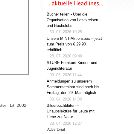
Bücher teilen - Über die
Organisation von Lesekreisen
und Buchclubs
30. 07. 2026 10:25
Unsere MINT-Aktionsbox – jetzt
zum Preis von € 29,90
erhältlich.
28. 07. 2026 09:49
STUBE Fernkurs Kinder- und
Jugendliteratur
09. 06. 2026 11:44
Anmeldungen zu unserem
Sommerseminar sind noch bis
Freitag, den 29. Mai möglich
30. 04. 2026 14:00
er : Lit, 2002.
Bilderbuchblüten –
Urlaubslektüre für Leute mit
Liebe zur Natur
28. 04. 2026 12:27
Advertorial