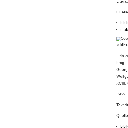
Litera
Quell
bibl
mab
Müller
: ein 
hrsg. 
Georgi
Wolfga
XCIII,
ISBN 9
Text d
Quell
bibl