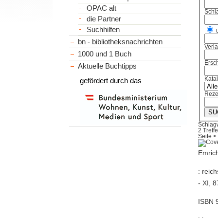
OPAC alt
Schl
die Partner
Suchhilfen
bn - bibliotheksnachrichten
Verl
1000 und 1 Buch
Ersch
Aktuelle Buchtipps
Kata
gefördert durch das
Reze
Schlag
2 Treffe
Seite
<
Emrich
: reic
- XI, 
ISBN 