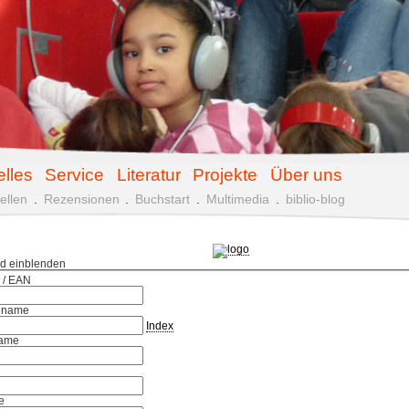
elles
Service
Literatur
Projekte
Über uns
ellen
.
Rezensionen
.
Buchstart
.
Multimedia
.
biblio-blog
ld einblenden
 / EAN
hname
Index
ame
e