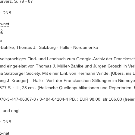
turverz. S. 79 - 87
e: DNB
io-net
2
-Bahlke, Thomas J.: Salzburg - Halle - Nordamerika
zweisprachiges Find- und Lesebuch zum Georgia-Archiv der Franckesch
und eingeleitet von Thomas J. Müller-Bahlke und Jürgen Gröschl in Ver
a Salzburger Society. Mit einer Einl. von Hermann Winde. [Übers. ins E
ng J. Krueger]. - Halle : Verl. der Franckeschen Stiftungen im Niemeyer
 877 S. : Ill.; 23 cm - (Hallesche Quellenpublikationen und Repertorien; 
78-3-447-06367-8 / 3-484-84104-4 PB. : EUR 98.00, sfr 166.00 (freier 
t. und engl.
e: DNB
io-net