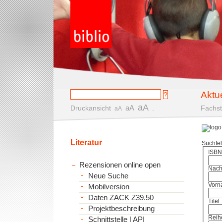
Aktu
aA
aA
Druckansicht
.
Fachst
aA
Literatur
Suchfe
ISBN
Rezensionen online open
Nac
Neue Suche
Vorn
Mobilversion
Daten ZACK Z39.50
Titel
Projektbeschreibung
Reih
Schnittstelle | API